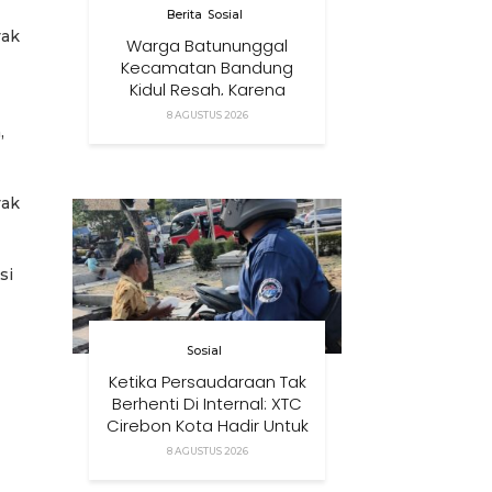
Berita
Sosial
yak
Warga Batununggal
Kecamatan Bandung
Kidul Resah, Karena
Relokasi Tower
8 AGUSTUS 2026
,
Komunikasi Didirikan
Terlalu Dekat Pemukiman
Mereka
yak
si
Sosial
Ketika Persaudaraan Tak
Berhenti Di Internal: XTC
Cirebon Kota Hadir Untuk
Masyarakat
8 AGUSTUS 2026