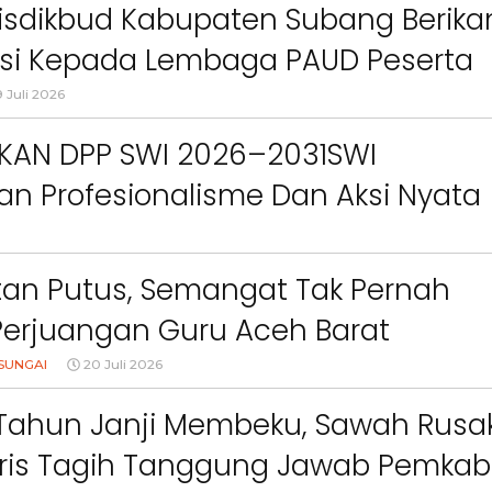
26
isdikbud Kabupaten Subang Berika
Berita
Sosial
Berita
Sosial
an
Terkait “XTC Sexy Road”,
Warga Batunung
asi Kepada Lembaga PAUD Peserta
Ketua Dewan Pendiri :
Kecamatan Bandung
“Penggunaan Nama Tersebut
Resah, Karena Rel
Video MPLS Dan G7KAIH
 Juli 2026
o,
Telah Melanggar Ketentuan
Tower Komunikasi Di
an
Perundang-undangan”
Terlalu Dekat Pem
IKAN DPP SWI 2026–2031SWI
Mereka
n Profesionalisme Dan Aksi Nyata
Green Impact
an Putus, Semangat Tak Pernah
Perjuangan Guru Aceh Barat
dang Air Mata
SUNGAI
20 Juli 2026
Tahun Janji Membeku, Sawah Rusak
aris Tagih Tanggung Jawab Pemkab