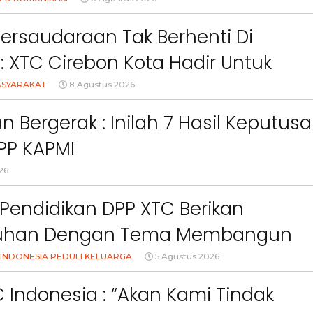
asi Didirikan Terlalu Dekat
man Mereka
Persaudaraan Tak Berhenti Di
l: XTC Cirebon Kota Hadir Untuk
akat
ASYARAKAT
8 Agustus 2026
an Bergerak : Inilah 7 Hasil Keputus
PP KAPMI
26
Pendidikan DPP XTC Berikan
uhan Dengan Tema Membangun
Orang Tua Dalam Menjaga
INDONESIA PEDULI KELUARGA
5 Agustus 2026
an Anak Di Era Digital
 Indonesia : “Akan Kami Tindak