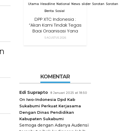
Utama
Headline
National
News
slider
Sorotan
Sorotan
Berita
Sosial
DPP XTC Indonesia :
“Akan Kami Tindak Tegas
Bagi Organisasi Yang
Menggunakan Nama,
5 AGUSTUS 2026
Logo, Warna, Bendera
Dan Slogan Kami Tanpa
an
Izin”
KOMENTAR
Edi Suprapto
8 Januari 2025 at 18:50
On
Iwo-Indonesia Dpd Kab
Sukabumi Perkuat Kerjasama
Dengan Dinas Pendidikan
Kabupaten Sukabumi
Semoga dengan Adanya Audensi