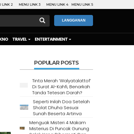
 LINK 2
MENU LINK 3
MENU LINK 4
MENU LINK 5
LANGGANAN
KNO
TRAVEL
ENTERTAINMENT
POPULAR POSTS
Tinta Merah ‘Walyatalattof’
Di Surat Al-Kahfi, Benarkah
Tanda Tetesan Darah?
Seperti Inilah Doa Setelah
Sholat Dhuha Sesuai
Sunah Beserta Artinya
Menguak Misteri 4 Makam
Misterius Di Puncak Gunung