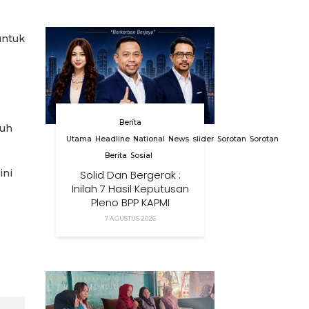
untuk
Berita
yuh
Utama
Headline
National
News
slider
Sorotan
Sorotan
Berita
Sosial
ini
Solid Dan Bergerak :
Inilah 7 Hasil Keputusan
Pleno BPP KAPMI
7 AGUSTUS 2026