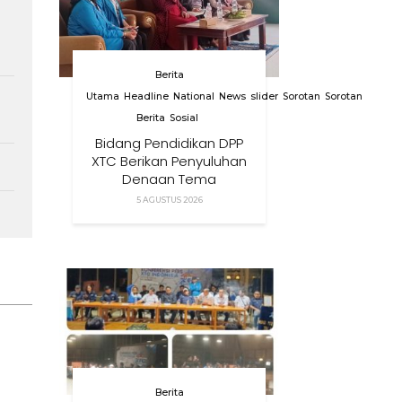
Berita
Utama
Headline
National
News
slider
Sorotan
Sorotan
Berita
Sosial
Bidang Pendidikan DPP
XTC Berikan Penyuluhan
Dengan Tema
Membangun Peran
5 AGUSTUS 2026
Orang Tua Dalam
Menjaga Kesehatan
Anak Di Era Digital
Berita