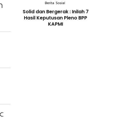
n
Berita
Sosial
Berita
So
gal
Solid dan Bergerak : Inilah 7
Bidang Pendidi
 Kidul
Hasil Keputusan Pleno BPP
Berikan Penyul
okasi
KAPMI
Tema Memban
dirikan
Orang Tua dal
ukiman
Kesehatan Anak d
: