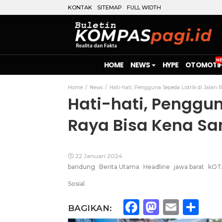
KONTAK
SITEMAP
FULL WIDTH
HOME
NEWS
HYPE
OTOMOTIF
Home
News
Hati-hati, Pengguna Sepeda Listrik di Jalan R
Hati-hati, Penggun
Raya Bisa Kena San
22 Januari 2024
bandung
Berita Utama
Headline
jawa barat
kOT
Sosial
Facebook
Mastod
Emai
Sh
BAGIKAN: