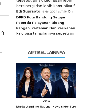
tersebut pihak kedinasan lebih
n
bersinergi dan lebih komunikatif
Edi Suprapto
On
4 Mei 2024 at 11:18
DPRD Kota Bandung Setujui
Raperda Pelayanan Bidang
Pangan, Pertanian Dan Perikanan
ah
kalo bisa tampilannya seperti ini
t
ARTIKEL LAINNYA
Berita
Berit
slider
Sorotan
Utama
Sorotan
Headline
National
News
slider
Sorotan
Utama
Sorotan
Headline
Nation