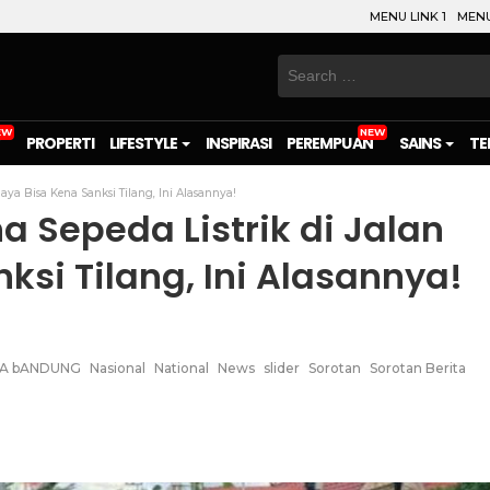
MENU LINK 1
MENU
Search
for:
PROPERTI
LIFESTYLE
INSPIRASI
PEREMPUAN
SAINS
TE
aya Bisa Kena Sanksi Tilang, Ini Alasannya!
a Sepeda Listrik di Jalan
ksi Tilang, Ini Alasannya!
A bANDUNG
Nasional
National
News
slider
Sorotan
Sorotan Berita
on
l
are