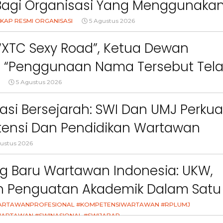
Bagi Organisasi Yang Menggunaka
Logo, Warna, Bendera Dan Slogan
KAP RESMI ORGANISASI
5 Agustus 2026
npa Izin”
 “XTC Sexy Road”, Ketua Dewan
 : “Penggunaan Nama Tersebut Tel
gar Ketentuan Perundang-
5 Agustus 2026
an”
asi Bersejarah: SWI Dan UMJ Perkua
ensi Dan Pendidikan Wartawan
l
ustus 2026
g Baru Wartawan Indonesia: UKW,
an Penguatan Akademik Dalam Satu
asi
ARTAWANPROFESIONAL #KOMPETENSIWARTAWAN #RPLUMJ
Berita
Berita
ARTAWAN #SWINASIONAL #SWIJABAR
Sorotan
Utama
Sorotan
Headline
National
News
slider
Sorotan
Utama
Sorotan
Headline
National
News