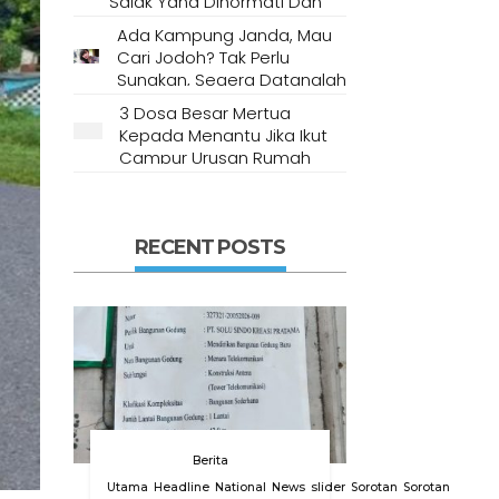
Salak Yang Dihormati Dan
Dianggap Tempat Suci Oleh
Ada Kampung Janda, Mau
Masyarakat Setempat
Cari Jodoh? Tak Perlu
Sungkan, Segera Datanglah
Ke Desa Ini
3 Dosa Besar Mertua
Kepada Menantu Jika Ikut
Campur Urusan Rumah
Tangga
RECENT POSTS
Berita
Utama
Headline
National
News
slider
Sorotan
Sorotan