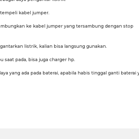
itempeli kabel jumper.
disambungkan ke kabel jumper yang tersambung dengan stop
ntarkan listrik, kalian bisa langsung gunakan.
saat pada, bisa juga charger hp.
a yang ada pada baterai, apabila habis tinggal ganti baterai
Berita
Berita
Sorotan
Utama
Sorotan
Headline
National
News
Sorotan
Sorotan
Utama
Headline
National
News
Berita
Berita
Sosial
6–
Empat Tahun Janji Membeku,
Bidang Pendidikan 
Sawah Rusak: Ahli Waris
Berikan Penyuluhan
i
Tagih Tanggung Jawab
Tema Membangun 