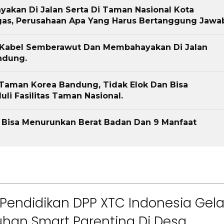
ct
Pemkab Bandung Barat
Orang Tua dalam M
kan Di Jalan Serta Di Taman Nasional Kota
Kesehatan Anak di Era
as, Perusahaan Apa Yang Harus Bertanggung Jawa
 Kabel Semberawut Dan Membahayakan Di Jalan
ndung.
r Taman Korea Bandung, Tidak Elok Dan Bisa
i Fasilitas Taman Nasional.
ri, Bisa Menurunkan Berat Badan Dan 9 Manfaat
Pendidikan DPP XTC Indonesia Gela
han Smart Parenting Di Desa