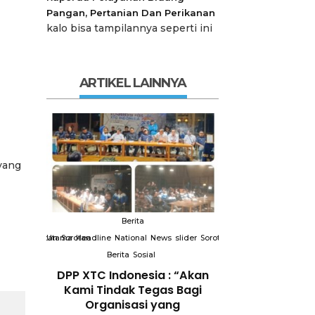
Pangan, Pertanian Dan Perikanan
kalo bisa tampilannya seperti ini
ARTIKEL LAINNYA
 yang
Berita
Berit
slider
Sorotan
Utama
Sorotan
Headline
National
News
slider
Sorotan
Utama
Sorotan
Headline
Nation
Berita
Sosial
Berita
So
DPP XTC
DPP XTC Indonesia : “Akan
Terkait “XTC 
 dengan
Kami Tindak Tegas Bagi
Ketua Dewan 
Peran
Organisasi yang
“Penggunaan N