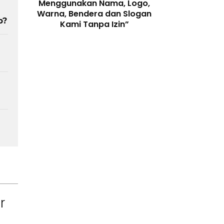
enjaga
Menggunakan Nama, Logo,
Telah Melangga
 Digital
Warna, Bendera dan Slogan
Perundang-
b?
Kami Tanpa Izin”
r