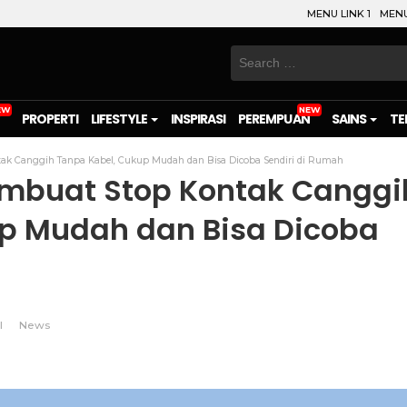
MENU LINK 1
MENU
Search
for:
PROPERTI
LIFESTYLE
INSPIRASI
PEREMPUAN
SAINS
TE
ntak Canggih Tanpa Kabel, Cukup Mudah dan Bisa Dicoba Sendiri di Rumah
Membuat Stop Kontak Canggi
p Mudah dan Bisa Dicoba
l
News
on
l
are