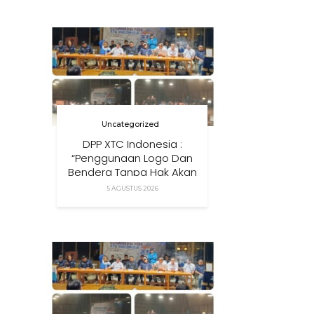
Anak Di Era Digital
Uncategorized
DPP XTC Indonesia :
“Penggunaan Logo Dan
Bendera Tanpa Hak Akan
Ditindak”
5 AGUSTUS 2026