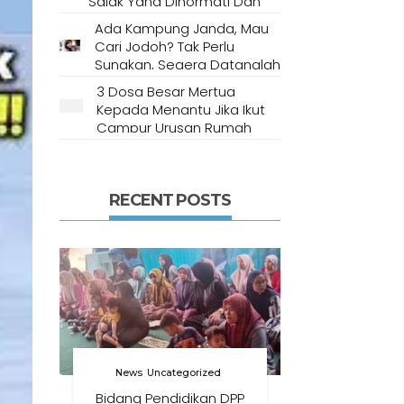
Salak Yang Dihormati Dan
Dianggap Tempat Suci Oleh
Ada Kampung Janda, Mau
Masyarakat Setempat
Cari Jodoh? Tak Perlu
Sungkan, Segera Datanglah
Ke Desa Ini
3 Dosa Besar Mertua
Kepada Menantu Jika Ikut
Campur Urusan Rumah
Tangga
RECENT POSTS
News
Uncategorized
Bidang Pendidikan DPP