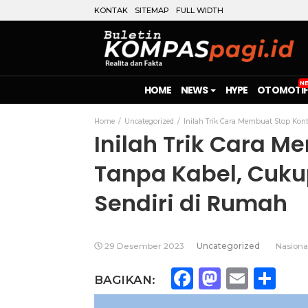
KONTAK
SITEMAP
FULL WIDTH
HOME
NEWS
HYPE
OTOMOTIF
Home
Uncategorized
Inilah Trik Cara Membuat Stop Ko
Inilah Trik Cara 
Tanpa Kabel, Cuku
Sendiri di Rumah
29 Desember 2023
Uncategorized
Nasiona
Facebook
Mastod
Emai
Sh
BAGIKAN: