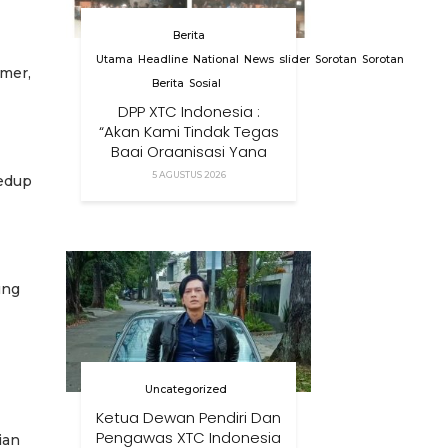
Berita
Utama
Headline
National
News
slider
Sorotan
Sorotan
imer,
Berita
Sosial
DPP XTC Indonesia :
“Akan Kami Tindak Tegas
Bagi Organisasi Yang
Menggunakan Nama,
5 AGUSTUS 2026
redup
Logo, Warna, Bendera
Dan Slogan Kami Tanpa
Izin”
ung
Uncategorized
Ketua Dewan Pendiri Dan
Pengawas XTC Indonesia
ian