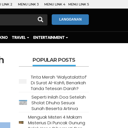
 LINK 2
MENU LINK 3
MENU LINK 4
MENU LINK 5
LANGGANAN
KNO
TRAVEL
ENTERTAINMENT
h
POPULAR POSTS
Tinta Merah ‘Walyatalattof’
Di Surat Al-Kahfi, Benarkah
Tanda Tetesan Darah?
Seperti Inilah Doa Setelah
Sholat Dhuha Sesuai
Sunah Beserta Artinya
Menguak Misteri 4 Makam
Misterius Di Puncak Gunung