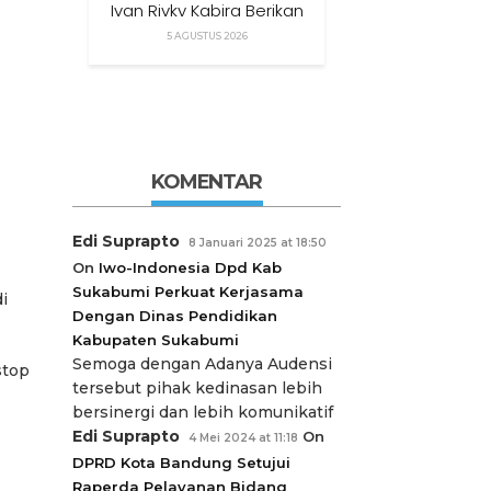
Ivan Rivky Kabira Berikan
Peryataan Sikap Terkait
5 AGUSTUS 2026
“XTC Sexy Road”
KOMENTAR
Edi Suprapto
8 Januari 2025 at 18:50
On
Iwo-Indonesia Dpd Kab
Sukabumi Perkuat Kerjasama
i
Dengan Dinas Pendidikan
Kabupaten Sukabumi
Semoga dengan Adanya Audensi
stop
tersebut pihak kedinasan lebih
bersinergi dan lebih komunikatif
Edi Suprapto
On
4 Mei 2024 at 11:18
DPRD Kota Bandung Setujui
Raperda Pelayanan Bidang