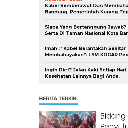
elah Melanggar Ketentuan
Nyata Lewat Green Impa
Kabel Semberawut Dan Membahaya
Perundang-undangan”
Bandung, Pemerintah Kurang Teg
Siapa Yang Bertanggung Jawab?
Serta Di Taman Nasional Kota Ba
Iman : “Kabel Berantakan Sekita
Membahayakan”. LSM KOGAR Pedul
Ingin Diet? Jalan Kaki Setiap Ha
Kesehatan Lainnya Bagi Anda.
BERITA TERKINI
Bidang 
Penyulu