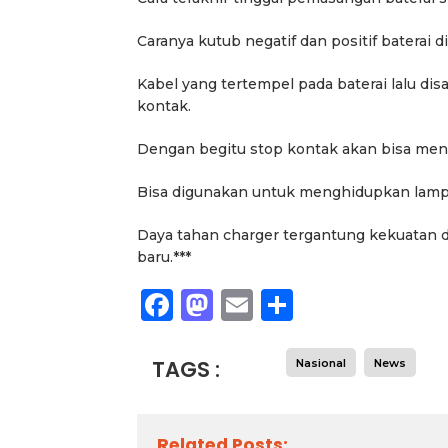
Caranya kutub negatif dan positif baterai d
Kabel yang tertempel pada baterai lalu 
kontak.
Dengan begitu stop kontak akan bisa menga
Bisa digunakan untuk menghidupkan lampu 
Daya tahan charger tergantung kekuatan day
baru.***
Facebook
Mastodon
Email
Share
Berita
Berita
ama
Headline
National
News
slider
Sorotan
Utama
Sorotan
Headline
National
News
slider
TAGS :
Nasional
News
Berita
Sosial
Berita
Sosial
Terkait “XTC Sexy Road”,
PELANTIKAN DPP SWI 202
Ketua Dewan Pendiri :
2031SWI Teguhkan
Penggunaan Nama Tersebut
Profesionalisme dan Aks
Related Posts: