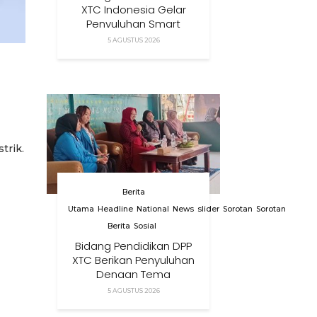
XTC Indonesia Gelar
Penyuluhan Smart
Parenting Di Desa
5 AGUSTUS 2026
Cihanjuang KBB
trik.
Berita
Utama
Headline
National
News
slider
Sorotan
Sorotan
Berita
Sosial
Bidang Pendidikan DPP
XTC Berikan Penyuluhan
Dengan Tema
Membangun Peran
5 AGUSTUS 2026
Orang Tua Dalam
Menjaga Kesehatan