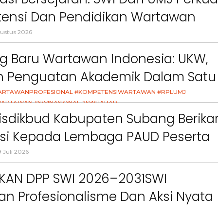
ct
Pemkab Bandung Barat
Orang Tua dalam M
Kesehatan Anak di Era
ensi Dan Pendidikan Wartawan
l
ustus 2026
g Baru Wartawan Indonesia: UKW,
an Penguatan Akademik Dalam Satu
asi
ARTAWANPROFESIONAL #KOMPETENSIWARTAWAN #RPLUMJ
ARTAWAN #SWINASIONAL #SWIJABAR
26
isdikbud Kabupaten Subang Berika
asi Kepada Lembaga PAUD Peserta
Video MPLS Dan G7KAIH
 Juli 2026
IKAN DPP SWI 2026–2031SWI
n Profesionalisme Dan Aksi Nyata
Green Impact