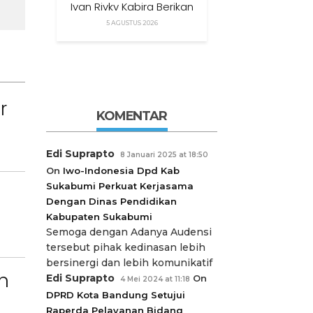
Ivan Rivky Kabira Berikan
Peryataan Sikap Terkait
5 AGUSTUS 2026
“XTC Sexy Road”
r
KOMENTAR
Edi Suprapto
8 Januari 2025 at 18:50
On
Iwo-Indonesia Dpd Kab
Sukabumi Perkuat Kerjasama
Dengan Dinas Pendidikan
Kabupaten Sukabumi
Semoga dengan Adanya Audensi
tersebut pihak kedinasan lebih
bersinergi dan lebih komunikatif
n
Edi Suprapto
On
4 Mei 2024 at 11:18
DPRD Kota Bandung Setujui
Raperda Pelayanan Bidang