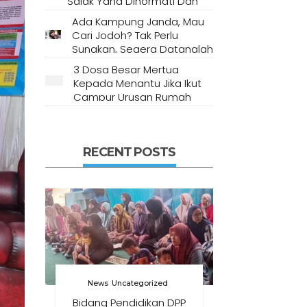
Salak Yang Dihormati Dan
Dianggap Tempat Suci Oleh
Ada Kampung Janda, Mau
Masyarakat Setempat
Cari Jodoh? Tak Perlu
Sungkan, Segera Datanglah
Ke Desa Ini
3 Dosa Besar Mertua
Kepada Menantu Jika Ikut
Campur Urusan Rumah
Tangga
RECENT POSTS
News
Uncategorized
Bidang Pendidikan DPP