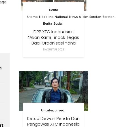
jaga
Berita
Utama
Headline
National
News
slider
Sorotan
Sorotan
Berita
Sosial
DPP XTC Indonesia :
“Akan Kami Tindak Tegas
Bagi Organisasi Yang
Menggunakan Nama,
5 AGUSTUS 2026
Logo, Warna, Bendera
Dan Slogan Kami Tanpa
Izin”
h
Uncategorized
Ketua Dewan Pendiri Dan
Pengawas XTC Indonesia
ut