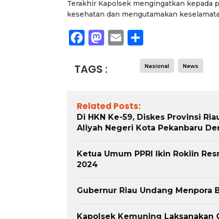
Terakhir Kapolsek mengingatkan kepada per
kesehatan dan mengutamakan keselamatan
Facebook
Mastodon
Email
Share
TAGS :
Nasional
News
Related Posts:
Di HKN Ke-59, Diskes Provinsi R
Aliyah Negeri Kota Pekanbaru Dem
Ketua Umum PPRI Ikin Rokiin Res
2024
Gubernur Riau Undang Menpora B
Kapolsek Kemuning Laksanakan C