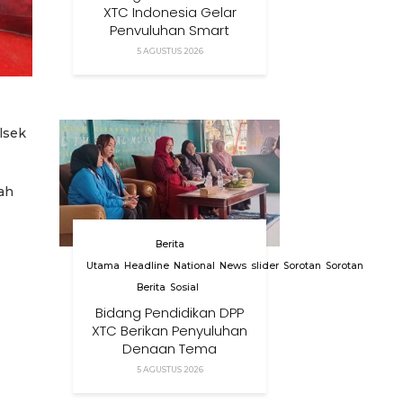
XTC Indonesia Gelar
Penyuluhan Smart
Parenting Di Desa
5 AGUSTUS 2026
Cihanjuang KBB
lsek
ah
Berita
Utama
Headline
National
News
slider
Sorotan
Sorotan
Berita
Sosial
Bidang Pendidikan DPP
XTC Berikan Penyuluhan
Dengan Tema
Membangun Peran
5 AGUSTUS 2026
Orang Tua Dalam
Menjaga Kesehatan