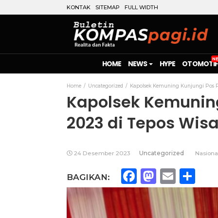
KONTAK
SITEMAP
FULL WIDTH
HOME
NEWS
HYPE
OTOMOTIF
Home
Uncategorized
Kapolsek Kemuning Kunjungi Pos PA
Kapolsek Kemuning
2023 di Tepos Wis
24 Desember 2023
Uncategorized
Nasiona
Facebook
Mastod
Emai
Sh
BAGIKAN: