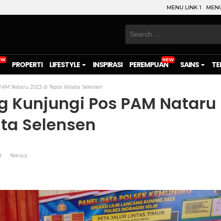
MENU LINK 1
MENU
Search
for:
PROPERTI
LIFESTYLE
INSPIRASI
PEREMPUAN
SAINS
TE
M Nataru 2023 di Tepos Wisata Selensen
 Kunjungi Pos PAM Nataru
ata Selensen
l
News
on
l
are