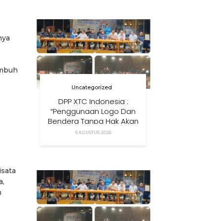
Anak Di Era Digital
nya
imbuh
Uncategorized
DPP XTC Indonesia :
“Penggunaan Logo Dan
Bendera Tanpa Hak Akan
Ditindak”
5 AGUSTUS 2026
isata
a,
n