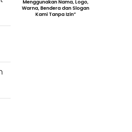
enjaga
Menggunakan Nama, Logo,
Telah Melangga
 Digital
Warna, Bendera dan Slogan
Perundang-
Kami Tanpa Izin”
n