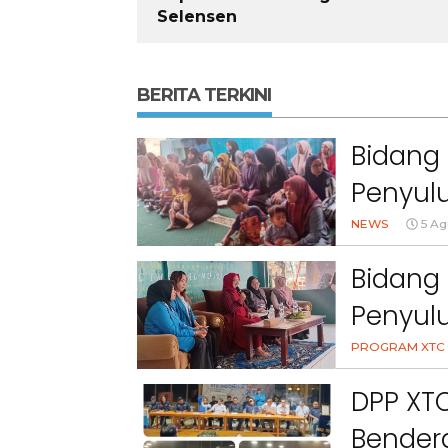
Selensen
BERITA TERKINI
Bidang 
Penyulu
Cihanj
NEWS
5 Ag
Bidang 
Penyul
Peran 
PROGRAM XTC 
Kesehat
DPP XT
Bendera