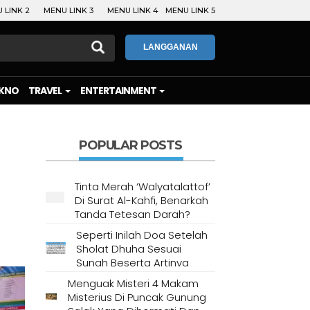
 LINK 2
MENU LINK 3
MENU LINK 4
MENU LINK 5
LANGGANAN
KNO
TRAVEL
ENTERTAINMENT
POPULAR POSTS
Tinta Merah ‘Walyatalattof’
Di Surat Al-Kahfi, Benarkah
Tanda Tetesan Darah?
Seperti Inilah Doa Setelah
Sholat Dhuha Sesuai
Sunah Beserta Artinya
Menguak Misteri 4 Makam
Misterius Di Puncak Gunung