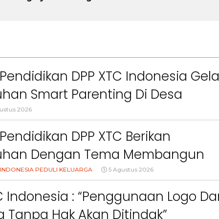
Pendidikan DPP XTC Indonesia Gela
han Smart Parenting Di Desa
uang KBB
ustus 2026
Pendidikan DPP XTC Berikan
uhan Dengan Tema Membangun
Orang Tua Dalam Menjaga
INDONESIA PEDULI KELUARGA
5 Agustus 2026
an Anak Di Era Digital
C Indonesia : “Penggunaan Logo Da
 Tanpa Hak Akan Ditindak”