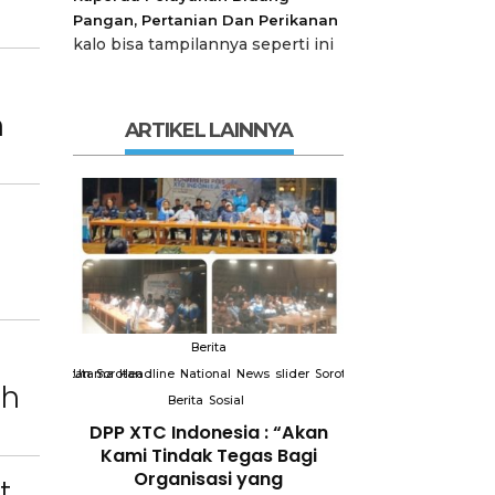
Pangan, Pertanian Dan Perikanan
kalo bisa tampilannya seperti ini
n
ARTIKEL LAINNYA
Berita
Berit
slider
Sorotan
Utama
Sorotan
Headline
National
News
slider
Sorotan
Utama
Sorotan
Headline
Nation
ah
Berita
Sosial
Berita
So
DPP XTC
DPP XTC Indonesia : “Akan
Terkait “XTC 
 dengan
Kami Tindak Tegas Bagi
Ketua Dewan 
Peran
Organisasi yang
“Penggunaan N
t