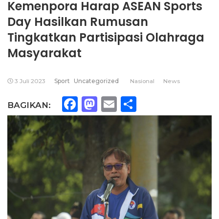
Kemenpora Harap ASEAN Sports
Day Hasilkan Rumusan
Tingkatkan Partisipasi Olahraga
Masyarakat
3 Juli 2023
Sport
Uncategorized
Nasional
News
Facebook
Mastodon
Email
Share
BAGIKAN: