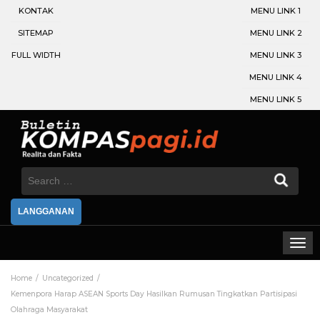
KONTAK
MENU LINK 1
SITEMAP
MENU LINK 2
FULL WIDTH
MENU LINK 3
MENU LINK 4
MENU LINK 5
Search
for:
LANGGANAN
Home
Uncategorized
Kemenpora Harap ASEAN Sports Day Hasilkan Rumusan Tingkatkan Partisipasi
Olahraga Masyarakat