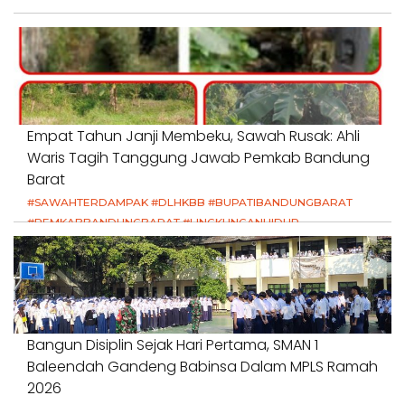
Empat Tahun Janji Membeku, Sawah Rusak: Ahli
Waris Tagih Tanggung Jawab Pemkab Bandung
Barat
#SAWAHTERDAMPAK #DLHKBB #BUPATIBANDUNGBARAT
#PEMKABBANDUNGBARAT #LINGKUNGANHIDUP
#HAKPETANI #KEADILANUNTUKPETANI
#NORMALISASISALURAN #IRIGASIRUSAK
#DUGAANPENCEMARAN #AKUNTABILITASPEMERINTAH
18 Juli 2026
Bangun Disiplin Sejak Hari Pertama, SMAN 1
Baleendah Gandeng Babinsa Dalam MPLS Ramah
2026