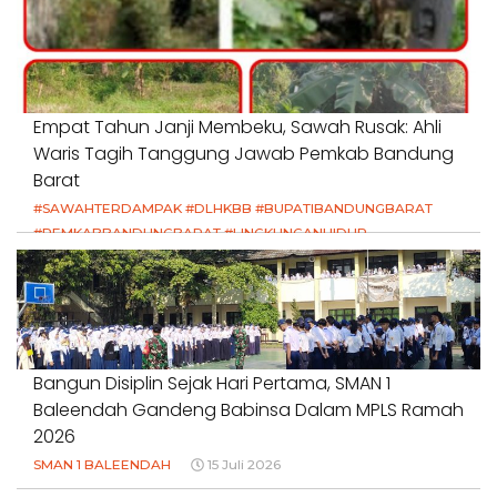
Empat Tahun Janji Membeku, Sawah Rusak: Ahli
Waris Tagih Tanggung Jawab Pemkab Bandung
Barat
#SAWAHTERDAMPAK #DLHKBB #BUPATIBANDUNGBARAT
#PEMKABBANDUNGBARAT #LINGKUNGANHIDUP
#HAKPETANI #KEADILANUNTUKPETANI
#NORMALISASISALURAN #IRIGASIRUSAK
#DUGAANPENCEMARAN #AKUNTABILITASPEMERINTAH
18 Juli 2026
Bangun Disiplin Sejak Hari Pertama, SMAN 1
Baleendah Gandeng Babinsa Dalam MPLS Ramah
2026
SMAN 1 BALEENDAH
15 Juli 2026