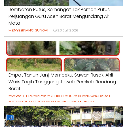
Jembatan Putus, Semangat Tak Pernah Putus:
Perjuangan Guru Aceh Barat Mengundang Air
Mata
MENYEBRANGI SUNGAI
20 Juli 2026
Empat Tahun Janji Membeku, Sawah Rusak: Ahli
Waris Tagih Tanggung Jawab Pemkab Bandung
Barat
#SAWAHTERDAMPAK #DLHKBB #BUPATIBANDUNGBARAT
#PEMKABBANDUNGBARAT #LINGKUNGANHIDUP
#HAKPETANI #KEADILANUNTUKPETANI
#NORMALISASISALURAN #IRIGASIRUSAK
#DUGAANPENCEMARAN #AKUNTABILITASPEMERINTAH
18 Juli 2026