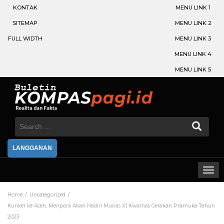
KONTAK
MENU LINK 1
SITEMAP
MENU LINK 2
FULL WIDTH
MENU LINK 3
MENU LINK 4
MENU LINK 5
Search
for:
LANGGANAN
Home
Uncategorized
Kunker ke Aceh, Menpora Akan Hadiri Munas XI Kwarnas Gerakan Pramuka Tahun
2023