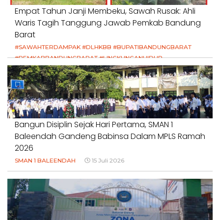
Empat Tahun Janji Membeku, Sawah Rusak: Ahli
Waris Tagih Tanggung Jawab Pemkab Bandung
Barat
#SAWAHTERDAMPAK #DLHKBB #BUPATIBANDUNGBARAT
#PEMKABBANDUNGBARAT #LINGKUNGANHIDUP
#HAKPETANI #KEADILANUNTUKPETANI
#NORMALISASISALURAN #IRIGASIRUSAK
#DUGAANPENCEMARAN #AKUNTABILITASPEMERINTAH
18 Juli 2026
Bangun Disiplin Sejak Hari Pertama, SMAN 1
Baleendah Gandeng Babinsa Dalam MPLS Ramah
2026
SMAN 1 BALEENDAH
15 Juli 2026