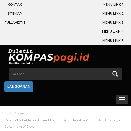
KONTAK
MENU LINK 1
SITEMAP
MENU LINK 2
FULL WIDTH
MENU LINK 3
MENU LINK 4
MENU LINK 5
Search
for:
LANGGANAN
Home
News
Menlu RI Sebut Pemuda dan Ekonomi Digital Pondasi Penting ASEAN sebagai
Epicentrum of Growth