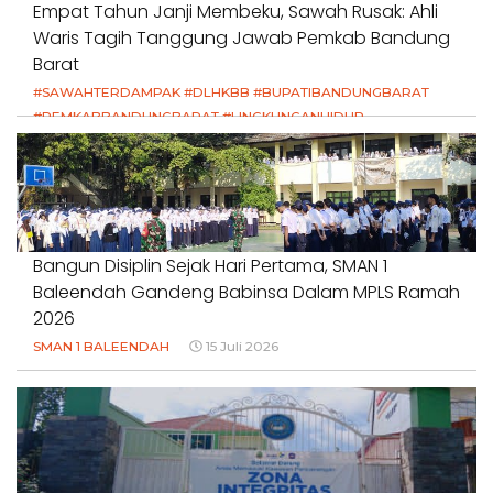
Empat Tahun Janji Membeku, Sawah Rusak: Ahli
Waris Tagih Tanggung Jawab Pemkab Bandung
Barat
#SAWAHTERDAMPAK #DLHKBB #BUPATIBANDUNGBARAT
#PEMKABBANDUNGBARAT #LINGKUNGANHIDUP
#HAKPETANI #KEADILANUNTUKPETANI
#NORMALISASISALURAN #IRIGASIRUSAK
#DUGAANPENCEMARAN #AKUNTABILITASPEMERINTAH
18 Juli 2026
Bangun Disiplin Sejak Hari Pertama, SMAN 1
Baleendah Gandeng Babinsa Dalam MPLS Ramah
2026
SMAN 1 BALEENDAH
15 Juli 2026