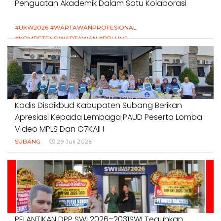
Penguatan Akademik Dalam Satu Kolaborasi
#UKW2026 #WARTAWANPROFESIONAL
#KOMPETENSIWARTAWAN #RPLUMJ
#PENDIDIKANWARTAWAN #SWINASIONAL #SWIJABAR
1 Agustus 2026
Kadis Disdikbud Kabupaten Subang Berikan
Apresiasi Kepada Lembaga PAUD Peserta Lomba
Video MPLS Dan G7KAIH
SUBANG
29 Juli 2026
PELANTIKAN DPP SWI 2026–2031SWI Teguhkan