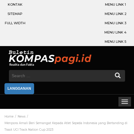
KONTAK
MENU LINK 1
SITEMAP
MENU LINK 2
FULL WIDTH
MENU LINK 3
MENU LINK 4
MENU LINK 5
Search
for:
LANGGANAN
Home
News
Menpora Amali Beri Semangat Kepada Atlet Sepeda Indonesia yang Bertanding di
Tissot UCI Track Nation Cup 2023