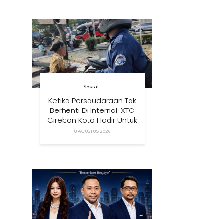
Mereka
Sosial
Ketika Persaudaraan Tak
Berhenti Di Internal: XTC
Cirebon Kota Hadir Untuk
Masyarakat
8 AGUSTUS 2026