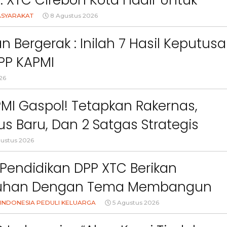
l: XTC Cirebon Kota Hadir Untuk
o,
Telah Melanggar Ketentuan
Tower Komunikasi Di
an
Perundang-undangan”
Terlalu Dekat Pem
akat
ASYARAKAT
8 Agustus 2026
Mereka
an Bergerak : Inilah 7 Hasil Keputus
PP KAPMI
26
MI Gaspol! Tetapkan Rakernas,
s Baru, Dan 2 Satgas Strategis
ustus 2026
Pendidikan DPP XTC Berikan
uhan Dengan Tema Membangun
Orang Tua Dalam Menjaga
INDONESIA PEDULI KELUARGA
5 Agustus 2026
an Anak Di Era Digital