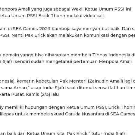
enpora Amali yang juga sebagai Wakil Ketua Umum PSSI ini
ua Umum PSSI Erick Thohir melalui video call.
ain di SEA Games 2023 Kamboja saya menyambut baik. Dan s
SSI. Nanti Pak Erick akan melakukan komunikasi dengan pem
 pemain yangg bisa diharapkan membela Tinnas Indonesia d
a Sjafri sendiri sudah mengetahui pertemuan Menpora Amali
nesia), kemarin kebetulan Pak Menteri (Zainudin Amali) lagi d
ama Arhan,” ucap Indra Sjafri saat ditemui seusai latihan tim
rta Pusat, Kamis (2/3) lalu.
rdy memiliki hubungan dengan Ketua Umum PSSI, Erick Thohir
dilepas untuk membela skuad Garuda Nusantara di SEA Game
 baik dari Ketua Umum kita, Pak Erick,” tutur Indra Sjafri.