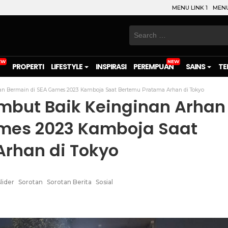
MENU LINK 1
MENU
Search
for:
PROPERTI
LIFESTYLE
INSPIRASI
PEREMPUAN
SAINS
TE
n Bermain di SEA Games 2023 Kamboja Saat Bertemu Pratama Arhan di Tokyo
mbut Baik Keinginan Arhan
ames 2023 Kamboja Saat
rhan di Tokyo
slider
Sorotan
Sorotan Berita
Sosial
on
l
are