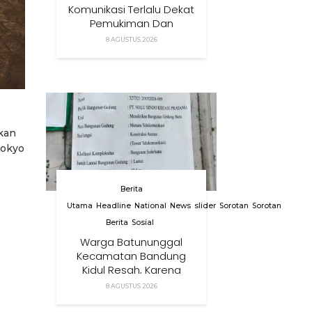
Komunikasi Terlalu Dekat
Pemukiman Dan
Dianggap
8 AGUSTUS 2026
Membahayakan, Warga
Cemas Dan Tegas
Menolak
kan
Tokyo
Berita
Utama
Headline
National
News
slider
Sorotan
Sorotan
Berita
Sosial
Warga Batununggal
Kecamatan Bandung
Kidul Resah, Karena
Relokasi Tower
8 AGUSTUS 2026
Komunikasi Didirikan
Terlalu Dekat Pemukiman