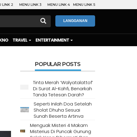
 LINK 2
MENU LINK 3
MENU LINK 4
MENU LINK 5
LANGGANAN
KNO
TRAVEL
ENTERTAINMENT
POPULAR POSTS
Tinta Merah ‘Walyatalattof’
Di Surat Al-Kahfi, Benarkah
Tanda Tetesan Darah?
Seperti Inilah Doa Setelah
Sholat Dhuha Sesuai
Sunah Beserta Artinya
Menguak Misteri 4 Makam
Misterius Di Puncak Gunung