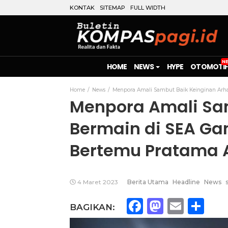
KONTAK
SITEMAP
FULL WIDTH
HOME
NEWS
HYPE
OTOMOTIF
Home
News
Menpora Amali Sambut Baik Keinginan Arha
Menpora Amali Sa
Bermain di SEA G
Bertemu Pratama A
4 Maret 2023
Berita Utama
Headline
News
Facebook
Mastod
Emai
Sh
BAGIKAN: