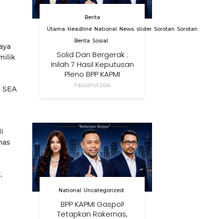
Berita
Utama
Headline
National
News
slider
Sorotan
Sorotan
Berita
Sosial
aya
Solid Dan Bergerak :
ilik
Inilah 7 Hasil Keputusan
Pleno BPP KAPMI
7 AGUSTUS 2026
i SEA
i
nas
,
s
National
Uncategorized
BPP KAPMI Gaspol!
Tetapkan Rakernas,