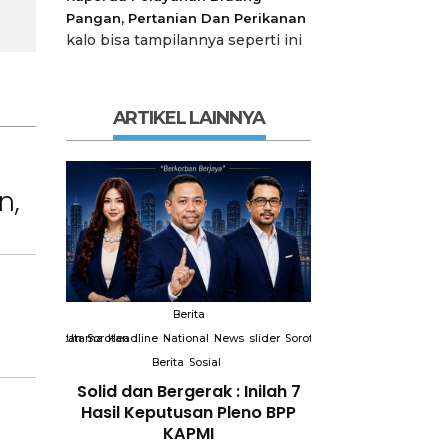
Pangan, Pertanian Dan Perikanan
kalo bisa tampilannya seperti ini
ARTIKEL LAINNYA
n,
Berita
Berit
slider
Sorotan
Utama
Sorotan
Headline
National
News
slider
Sorotan
Utama
Sorotan
Headline
Nation
Berita
Sosial
Berita
So
gal
Solid dan Bergerak : Inilah 7
Bidang Pendidi
 Kidul
Hasil Keputusan Pleno BPP
Berikan Penyul
okasi
KAPMI
Tema Memban