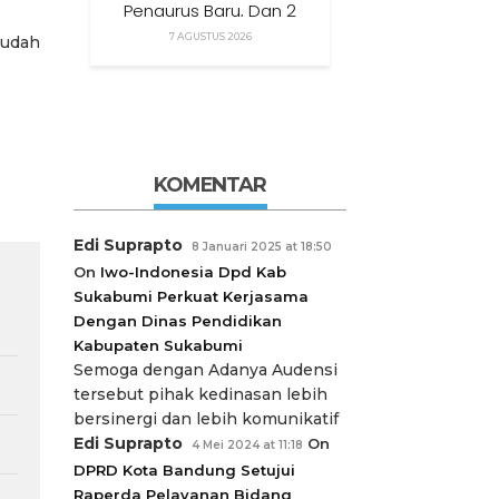
Pengurus Baru, Dan 2
Satgas Strategis
7 AGUSTUS 2026
sudah
KOMENTAR
Edi Suprapto
8 Januari 2025 at 18:50
On
Iwo-Indonesia Dpd Kab
Sukabumi Perkuat Kerjasama
Dengan Dinas Pendidikan
Kabupaten Sukabumi
Semoga dengan Adanya Audensi
tersebut pihak kedinasan lebih
bersinergi dan lebih komunikatif
Edi Suprapto
On
4 Mei 2024 at 11:18
DPRD Kota Bandung Setujui
Raperda Pelayanan Bidang