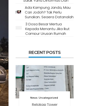
Salak Yang Dihormati Dan
Dianggap Tempat Suci Oleh
Ada Kampung Janda, Mau
Masyarakat Setempat
Cari Jodoh? Tak Perlu
Sungkan, Segera Datanglah
Ke Desa Ini
3 Dosa Besar Mertua
Kepada Menantu Jika Ikut
Campur Urusan Rumah
Tangga
RECENT POSTS
News
Uncategorized
Relokasi Tower