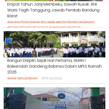
Empat Tahun Janji Membeku, Sawah Rusak: Ahli
Waris Tagih Tanggung Jawab Pemkab Bandung
Barat
#SAWAHTERDAMPAK #DLHKBB #BUPATIBANDUNGBARAT
#PEMKABBANDUNGBARAT #LINGKUNGANHIDUP
#HAKPETANI #KEADILANUNTUKPETANI
#NORMALISASISALURAN #IRIGASIRUSAK
#DUGAANPENCEMARAN #AKUNTABILITASPEMERINTAH
18 Juli 2026
Bangun Disiplin Sejak Hari Pertama, SMAN 1
Baleendah Gandeng Babinsa Dalam MPLS Ramah
2026
SMAN 1 BALEENDAH
15 Juli 2026