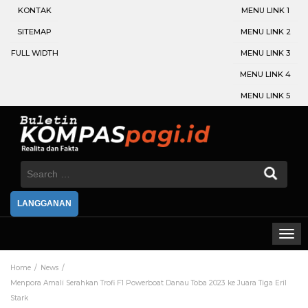
KONTAK
MENU LINK 1
SITEMAP
MENU LINK 2
FULL WIDTH
MENU LINK 3
MENU LINK 4
MENU LINK 5
Search
for:
LANGGANAN
Home
News
Menpora Amali Serahkan Trofi F1 Powerboat Danau Toba 2023 ke Juara Tiga Eril
Stark