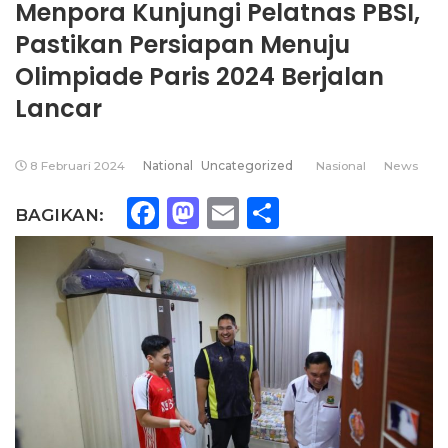
Menpora Kunjungi Pelatnas PBSI,
Pastikan Persiapan Menuju
Olimpiade Paris 2024 Berjalan
Lancar
8 Februari 2024
National
Uncategorized
Nasional
News
Facebook
Mastodon
Email
Share
BAGIKAN: