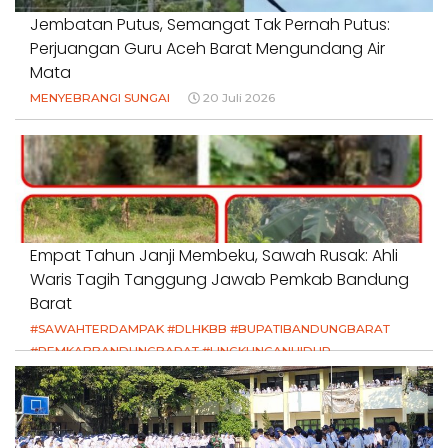
Jembatan Putus, Semangat Tak Pernah Putus:
Perjuangan Guru Aceh Barat Mengundang Air
Mata
MENYEBRANGI SUNGAI
20 Juli 2026
Empat Tahun Janji Membeku, Sawah Rusak: Ahli
Waris Tagih Tanggung Jawab Pemkab Bandung
Barat
#SAWAHTERDAMPAK #DLHKBB #BUPATIBANDUNGBARAT
#PEMKABBANDUNGBARAT #LINGKUNGANHIDUP
#HAKPETANI #KEADILANUNTUKPETANI
#NORMALISASISALURAN #IRIGASIRUSAK
#DUGAANPENCEMARAN #AKUNTABILITASPEMERINTAH
18 Juli 2026