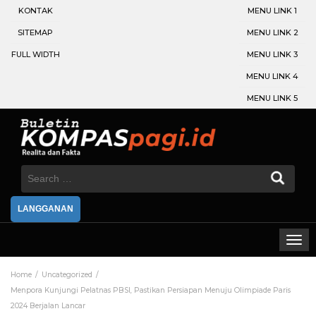
KONTAK
MENU LINK 1
SITEMAP
MENU LINK 2
FULL WIDTH
MENU LINK 3
MENU LINK 4
MENU LINK 5
Search
for:
LANGGANAN
Home
Uncategorized
Menpora Kunjungi Pelatnas PBSI, Pastikan Persiapan Menuju Olimpiade Paris
2024 Berjalan Lancar