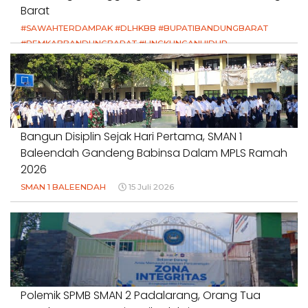
Barat
#SAWAHTERDAMPAK #DLHKBB #BUPATIBANDUNGBARAT
#PEMKABBANDUNGBARAT #LINGKUNGANHIDUP
#HAKPETANI #KEADILANUNTUKPETANI
#NORMALISASISALURAN #IRIGASIRUSAK
#DUGAANPENCEMARAN #AKUNTABILITASPEMERINTAH
18 Juli 2026
Bangun Disiplin Sejak Hari Pertama, SMAN 1
Baleendah Gandeng Babinsa Dalam MPLS Ramah
2026
SMAN 1 BALEENDAH
15 Juli 2026
Polemik SPMB SMAN 2 Padalarang, Orang Tua