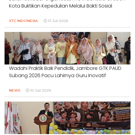
Kota Buktikan Kepedulian Melalui Bakti Sosial
XTC INDONESIA
13 Juli 2026
Wadahi Praktik Baik Pendidik, Jambore GTK PAUD
Subang 2026 Pacu Lahirnya Guru Inovatif
NEWS
10 Juli 2026