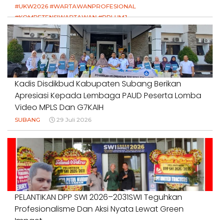
#UKW2026 #WARTAWANPROFESIONAL
#KOMPETENSIWARTAWAN #RPLUMJ
#PENDIDIKANWARTAWAN #SWINASIONAL #SWIJABAR
1 Agustus 2026
Kadis Disdikbud Kabupaten Subang Berikan
Apresiasi Kepada Lembaga PAUD Peserta Lomba
Video MPLS Dan G7KAIH
SUBANG
29 Juli 2026
PELANTIKAN DPP SWI 2026–2031SWI Teguhkan
Profesionalisme Dan Aksi Nyata Lewat Green