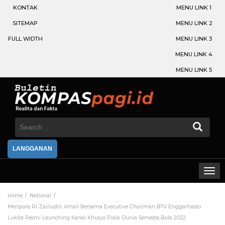
KONTAK
MENU LINK 1
SITEMAP
MENU LINK 2
FULL WIDTH
MENU LINK 3
MENU LINK 4
MENU LINK 5
Search
for:
LANGGANAN
Home
National
Menpora RI Zainudin Amali Bersama Executive Chairman BTV Enggartiasto
Lukita Resmi Launching Kanal Khusus Piala Dunia Semesta Bola 2022