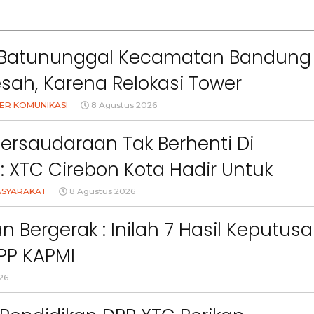
Batununggal Kecamatan Bandung
esah, Karena Relokasi Tower
asi Didirikan Terlalu Dekat
ER KOMUNIKASI
8 Agustus 2026
man Mereka
Persaudaraan Tak Berhenti Di
l: XTC Cirebon Kota Hadir Untuk
akat
ASYARAKAT
8 Agustus 2026
an Bergerak : Inilah 7 Hasil Keputus
PP KAPMI
26