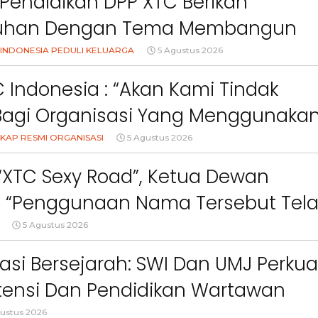
Pendidikan DPP XTC Berikan
uhan Dengan Tema Membangun
Orang Tua Dalam Menjaga
INDONESIA PEDULI KELUARGA
5 Agustus 2026
an Anak Di Era Digital
 Indonesia : “Akan Kami Tindak
Bagi Organisasi Yang Menggunaka
Logo, Warna, Bendera Dan Slogan
KAP RESMI ORGANISASI
5 Agustus 2026
npa Izin”
 “XTC Sexy Road”, Ketua Dewan
 : “Penggunaan Nama Tersebut Tel
gar Ketentuan Perundang-
5 Agustus 2026
an”
asi Bersejarah: SWI Dan UMJ Perkua
ensi Dan Pendidikan Wartawan
Berita
Berita
Sorotan
Utama
Sorotan
Headline
National
News
slider
Sorotan
Utama
Sorotan
Headline
National
News
l
ustus 2026