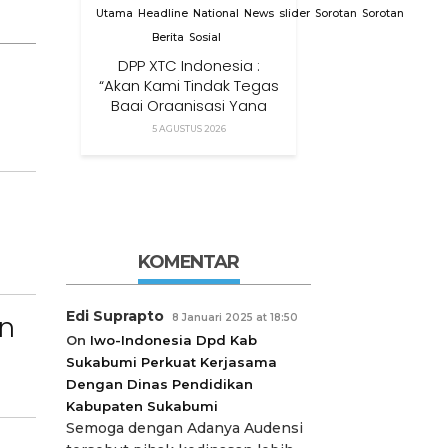
Utama
Headline
National
News
slider
Sorotan
Sorotan
Berita
Sosial
DPP XTC Indonesia :
“Akan Kami Tindak Tegas
Bagi Organisasi Yang
Menggunakan Nama,
5 AGUSTUS 2026
Logo, Warna, Bendera
Dan Slogan Kami Tanpa
Izin”
KOMENTAR
Edi Suprapto
an
8 Januari 2025 at 18:50
On
Iwo-Indonesia Dpd Kab
Sukabumi Perkuat Kerjasama
Dengan Dinas Pendidikan
Kabupaten Sukabumi
Semoga dengan Adanya Audensi