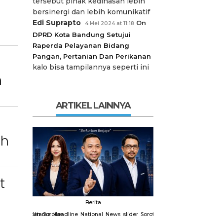
tersebut pihak kedinasan lebih
bersinergi dan lebih komunikatif
Edi Suprapto
On
4 Mei 2024 at 11:18
DPRD Kota Bandung Setujui
Raperda Pelayanan Bidang
Pangan, Pertanian Dan Perikanan
kalo bisa tampilannya seperti ini
n
ARTIKEL LAINNYA
ah
t
Berita
Berit
slider
Sorotan
Utama
Sorotan
Headline
National
News
slider
Sorotan
Utama
Sorotan
Headline
Nation