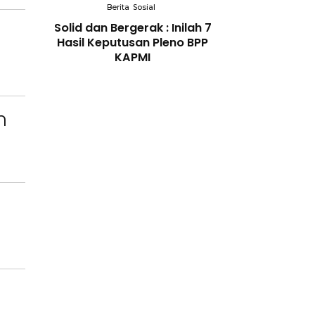
Berita
Sosial
Berita
So
gal
Solid dan Bergerak : Inilah 7
Bidang Pendidi
 Kidul
Hasil Keputusan Pleno BPP
Berikan Penyul
okasi
KAPMI
Tema Memban
dirikan
Orang Tua dal
ukiman
Kesehatan Anak d
n