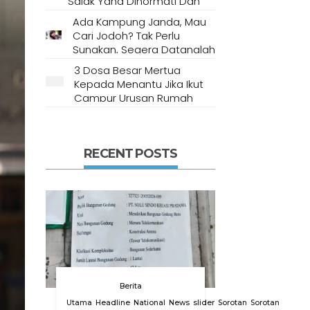
Salak Yang Dihormati Dan
Dianggap Tempat Suci Oleh
Ada Kampung Janda, Mau
Masyarakat Setempat
Cari Jodoh? Tak Perlu
Sungkan, Segera Datanglah
Ke Desa Ini
3 Dosa Besar Mertua
Kepada Menantu Jika Ikut
Campur Urusan Rumah
Tangga
RECENT POSTS
Berita
Utama
Headline
National
News
slider
Sorotan
Sorotan