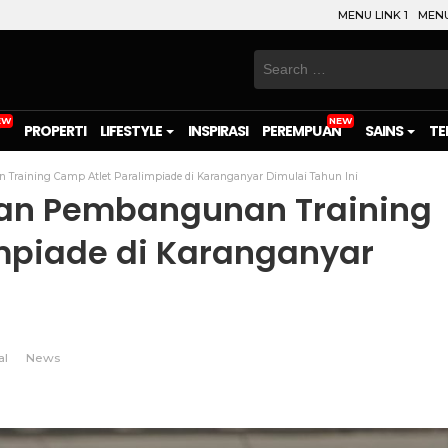
MENU LINK 1
MENU
Search
for:
PROPERTI
LIFESTYLE
INSPIRASI
PEREMPUAN
SAINS
TE
raining Camp Atlet Paralimpiade di Karanganyar Dimulai Tahun Ini
an Pembangunan Training
mpiade di Karanganyar
al
News
on
l
are