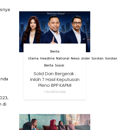
usnya
Berita
Utama
Headline
National
News
slider
Sorotan
Sorotan
Berita
Sosial
Solid Dan Bergerak :
Inilah 7 Hasil Keputusan
inda
Pleno BPP KAPMI
7 AGUSTUS 2026
023,
n di