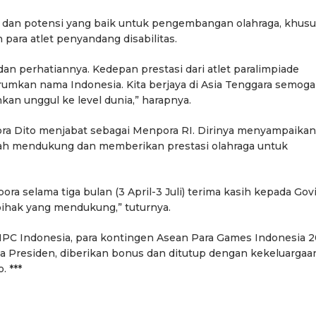
 dan potensi yang baik untuk pengembangan olahraga, khus
para atlet penyandang disabilitas.
n perhatiannya. Kedepan prestasi dari atlet paralimpiade
rumkan nama Indonesia. Kita berjaya di Asia Tenggara semoga
hkan unggul ke level dunia,” harapnya.
ora Dito menjabat sebagai Menpora RI. Dirinya menyampaikan
lah mendukung dan memberikan prestasi olahraga untuk
ora selama tiga bulan (3 April-3 Juli) terima kasih kepada Gov
pihak yang mendukung,” tuturnya.
 NPC Indonesia, para kontingen Asean Para Games Indonesia 2
tana Presiden, diberikan bonus dan ditutup dengan kekeluargaa
 ***