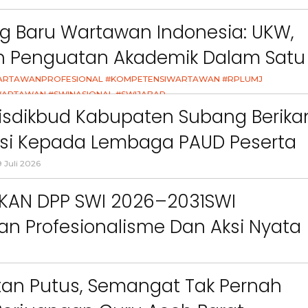
Berita
Sosial
Berita
Sosial
an
Terkait “XTC Sexy Road”,
Warga Batunung
g Baru Wartawan Indonesia: UKW,
Ketua Dewan Pendiri :
Kecamatan Bandung
an Penguatan Akademik Dalam Satu
“Penggunaan Nama Tersebut
Resah, Karena Rel
o,
Telah Melanggar Ketentuan
Tower Komunikasi Di
asi
ARTAWANPROFESIONAL #KOMPETENSIWARTAWAN #RPLUMJ
an
Perundang-undangan”
Terlalu Dekat Pem
ARTAWAN #SWINASIONAL #SWIJABAR
Mereka
26
isdikbud Kabupaten Subang Berika
asi Kepada Lembaga PAUD Peserta
Video MPLS Dan G7KAIH
 Juli 2026
IKAN DPP SWI 2026–2031SWI
n Profesionalisme Dan Aksi Nyata
Green Impact
an Putus, Semangat Tak Pernah