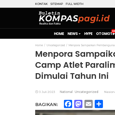
KONTAK
SITEMAP
FULL WIDTH
HOME
NEWS
HYPE
OTOMOTIF
Home
Uncategorized
Menpora Sampaikan Pembangunan T
Menpora Sampaik
Camp Atlet Parali
Dimulai Tahun Ini
3 Juli 2023
National
Uncategorized
Nasion
Facebook
Mastod
Emai
Sh
BAGIKAN: