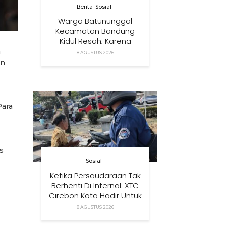
Berita
Sosial
Warga Batununggal
Kecamatan Bandung
Kidul Resah, Karena
Relokasi Tower
n
8 AGUSTUS 2026
Komunikasi Didirikan
an
Terlalu Dekat Pemukiman
Mereka
Para
s
Sosial
Ketika Persaudaraan Tak
Berhenti Di Internal: XTC
Cirebon Kota Hadir Untuk
Masyarakat
8 AGUSTUS 2026