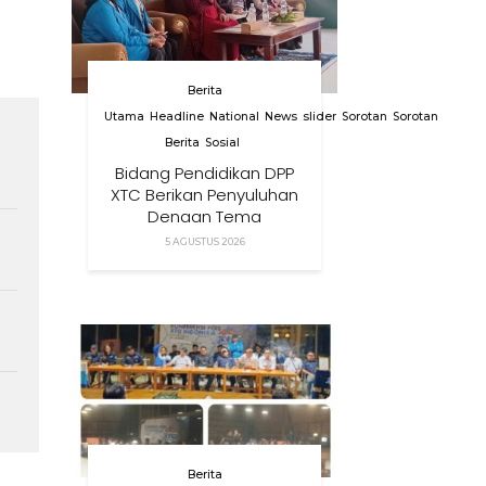
Berita
Utama
Headline
National
News
slider
Sorotan
Sorotan
Berita
Sosial
Bidang Pendidikan DPP
XTC Berikan Penyuluhan
Dengan Tema
Membangun Peran
5 AGUSTUS 2026
Orang Tua Dalam
Menjaga Kesehatan
Anak Di Era Digital
h
Berita