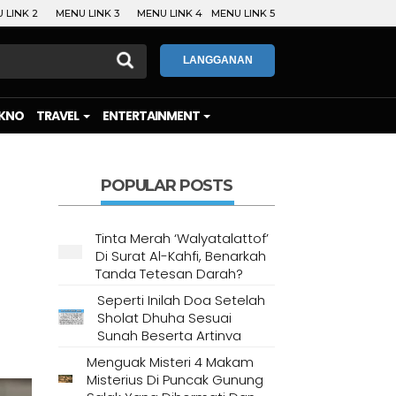
 LINK 2
MENU LINK 3
MENU LINK 4
MENU LINK 5
LANGGANAN
KNO
TRAVEL
ENTERTAINMENT
POPULAR POSTS
Tinta Merah ‘Walyatalattof’
Di Surat Al-Kahfi, Benarkah
Tanda Tetesan Darah?
Seperti Inilah Doa Setelah
Sholat Dhuha Sesuai
Sunah Beserta Artinya
Menguak Misteri 4 Makam
Misterius Di Puncak Gunung