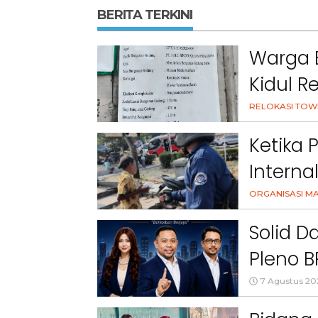
BERITA TERKINI
Warga 
Kidul R
Komunik
RELOKASI TOW
Pemuki
Ketika 
Interna
Masyar
ORGANISASI M
Solid D
Pleno B
7 Agustus 20