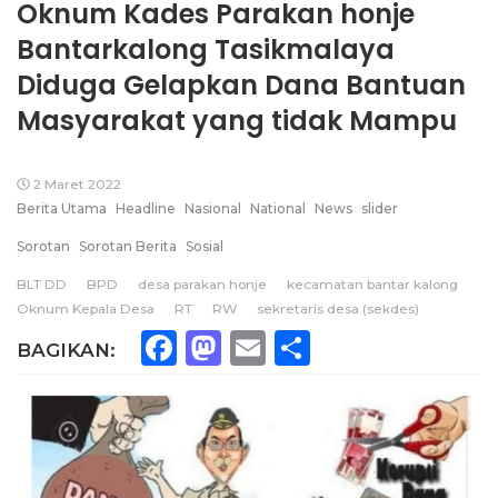
Oknum Kades Parakan honje
Bantarkalong Tasikmalaya
Diduga Gelapkan Dana Bantuan
Masyarakat yang tidak Mampu
2 Maret 2022
Berita Utama
Headline
Nasional
National
News
slider
Sorotan
Sorotan Berita
Sosial
BLT DD
BPD
desa parakan honje
kecamatan bantar kalong
Oknum Kepala Desa
RT
RW
sekretaris desa (sekdes)
Facebook
Mastodon
Email
Share
BAGIKAN: