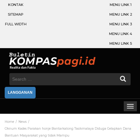
KONTAK
MENU LINK 1
SITEMAP
MENU LINK 2
FULL WIDTH
MENU LINK 3
MENU LINK 4
MENU LINK 5
Search
for:
LANGGANAN
Home
News
Oknum Kades Parakan honje Bantarkalong Tasikmalaya Diduga Gelapkan Dana
Bantuan Masyarakat yang tidak Mampu