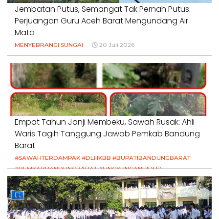
Jembatan Putus, Semangat Tak Pernah Putus:
Perjuangan Guru Aceh Barat Mengundang Air
Mata
MENYEBRANGI SUNGAI
20 Juli 2026
Empat Tahun Janji Membeku, Sawah Rusak: Ahli
Waris Tagih Tanggung Jawab Pemkab Bandung
Barat
#SAWAHTERDAMPAK #DLHKBB #BUPATIBANDUNGBARAT
#PEMKABBANDUNGBARAT #LINGKUNGANHIDUP
#HAKPETANI #KEADILANUNTUKPETANI
#NORMALISASISALURAN #IRIGASIRUSAK
#DUGAANPENCEMARAN #AKUNTABILITASPEMERINTAH
18 Juli 2026