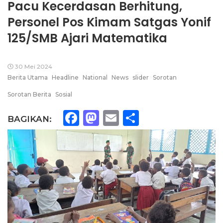
Pacu Kecerdasan Berhitung,
Personel Pos Kimam Satgas Yonif
125/SMB Ajari Matematika
30 Mei 2024
Berita Utama
Headline
National
News
slider
Sorotan
Sorotan Berita
Sosial
Facebook
Mastodon
Email
Share
BAGIKAN: