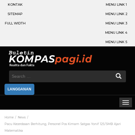
KONTAK
MENU LINK 1
SITEMAP
MENU LINK 2
FULL WIDTH
MENU LINK 3
MENU LINK 4
MENU LINK 5
Search
for:
LANGGANAN
Home
News
Pacu Kecerdasan Berhitung, Personel Pos Kimam Satgas Yonif 125/SMB Ajari
Matematika