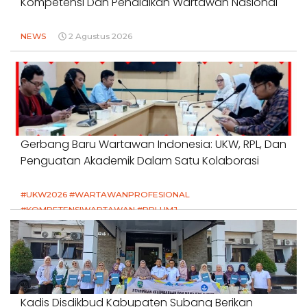
Kompetensi Dan Pendidikan Wartawan Nasional
NEWS
2 Agustus 2026
Gerbang Baru Wartawan Indonesia: UKW, RPL, Dan
Penguatan Akademik Dalam Satu Kolaborasi
#UKW2026 #WARTAWANPROFESIONAL
#KOMPETENSIWARTAWAN #RPLUMJ
#PENDIDIKANWARTAWAN #SWINASIONAL #SWIJABAR
1 Agustus 2026
Kadis Disdikbud Kabupaten Subang Berikan