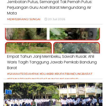
Jembatan Putus, Semangat Tak Pernah Putus:
Perjuangan Guru Aceh Barat Mengundang Air
Mata
MENYEBRANGI SUNGAI
20 Juli 2026
Empat Tahun Janji Membeku, Sawah Rusak: Ahli
Waris Tagih Tanggung Jawab Pemkab Bandung
Barat
#SAWAHTERDAMPAK #DLHKBB #BUPATIBANDUNGBARAT
#PEMKABBANDUNGBARAT #LINGKUNGANHIDUP
#HAKPETANI #KEADILANUNTUKPETANI
#NORMALISASISALURAN #IRIGASIRUSAK
#DUGAANPENCEMARAN #AKUNTABILITASPEMERINTAH
18 Juli 2026