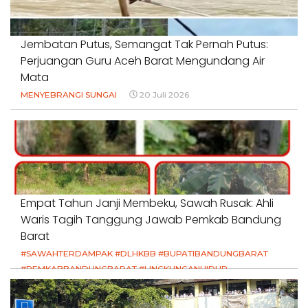
Jembatan Putus, Semangat Tak Pernah Putus:
Perjuangan Guru Aceh Barat Mengundang Air
Mata
MENYEBRANGI SUNGAI
20 Juli 2026
Empat Tahun Janji Membeku, Sawah Rusak: Ahli
Waris Tagih Tanggung Jawab Pemkab Bandung
Barat
#SAWAHTERDAMPAK #DLHKBB #BUPATIBANDUNGBARAT
#PEMKABBANDUNGBARAT #LINGKUNGANHIDUP
#HAKPETANI #KEADILANUNTUKPETANI
#NORMALISASISALURAN #IRIGASIRUSAK