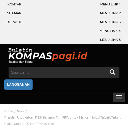
KONTAK
MENU LINK 1
SITEMAP
MENU LINK 2
FULL WIDTH
MENU LINK 3
MENU LINK 4
MENU LINK 5
Search
for:
LANGGANAN
Home
News
Presiden Utus Ketum PSSI Bertemu Tim FIFA untuk Mencari Solusi Terbaik Terkait
Piala Dunia U-20 dan Timnas Israel