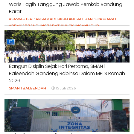
Waris Tagih Tanggung Jawab Pemkab Bandung
Barat
#SAWAHTERDAMPAK #DLHKBB #BUPATIBANDUNGBARAT
#PEMKABBANDUNGBARAT #LINGKUNGANHIDUP
#HAKPETANI #KEADILANUNTUKPETANI
#NORMALISASISALURAN #IRIGASIRUSAK
#DUGAANPENCEMARAN #AKUNTABILITASPEMERINTAH
18 Juli 2026
Bangun Disiplin Sejak Hari Pertama, SMAN 1
Baleendah Gandeng Babinsa Dalam MPLS Ramah
2026
SMAN 1 BALEENDAH
15 Juli 2026