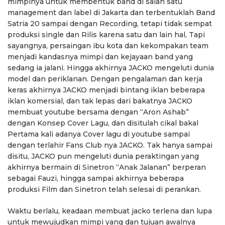
mimpinya untuk membentuk band di salah satu
management dan label di Jakarta dan terbentuklah Band
Satria 20 sampai dengan Recording, tetapi tidak sempat
produksi single dan Rilis karena satu dan lain hal, Tapi
sayangnya, persaingan ibu kota dan kekompakan team
menjadi kandasnya mimpi dan kejayaan band yang
sedang ia jalani. Hingga akhirnya JACKO mengeluti dunia
model dan periklanan. Dengan pengalaman dan kerja
keras akhirnya JACKO menjadi bintang iklan beberapa
iklan komersial, dan tak lepas dari bakatnya JACKO
membuat youtube bersama dengan “Aron Ashab”
dengan Konsep Cover Lagu, dan disitulah cikal bakal
Pertama kali adanya Cover lagu di youtube sampai
dengan terlahir Fans Club nya JACKO. Tak hanya sampai
disitu, JACKO pun mengeluti dunia peraktingan yang
akhirnya bermain di Sinetron “Anak Jalanan” berperan
sebagai Fauzi, hingga sampai akhirnya beberapa
produksi Film dan Sinetron telah selesai di perankan.
Waktu berlalu, keadaan membuat jacko terlena dan lupa
untuk mewujudkan mimpi yang dan tujuan awalnya