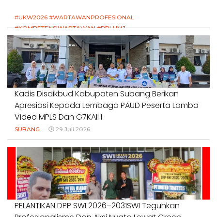
#UKW2026 #WARTAWANPROFESIONAL
#KOMPETENSIWARTAWAN #RPLUMJ
#PENDIDIKANWARTAWAN #SWINASIONAL #SWIJABAR
1 Agustus 2026
Kadis Disdikbud Kabupaten Subang Berikan
Apresiasi Kepada Lembaga PAUD Peserta Lomba
Video MPLS Dan G7KAIH
SUBANG
29 Juli 2026
PELANTIKAN DPP SWI 2026–2031SWI Teguhkan