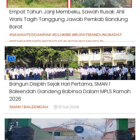
Empat Tahun Janji Membeku, Sawah Rusak: Ahli
Waris Tagih Tanggung Jawab Pemkab Bandung
Barat
#SAWAHTERDAMPAK #DLHKBB #BUPATIBANDUNGBARAT
#PEMKABBANDUNGBARAT #LINGKUNGANHIDUP
#HAKPETANI #KEADILANUNTUKPETANI
#NORMALISASISALURAN #IRIGASIRUSAK
#DUGAANPENCEMARAN #AKUNTABILITASPEMERINTAH
18 Juli 2026
Bangun Disiplin Sejak Hari Pertama, SMAN 1
Baleendah Gandeng Babinsa Dalam MPLS Ramah
2026
SMAN 1 BALEENDAH
15 Juli 2026