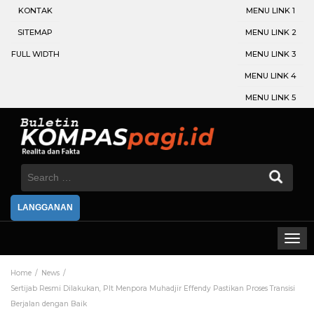
KONTAK
MENU LINK 1
SITEMAP
MENU LINK 2
FULL WIDTH
MENU LINK 3
MENU LINK 4
MENU LINK 5
Search
for:
LANGGANAN
Home
News
Sertijab Resmi Dilakukan, Plt Menpora Muhadjir Effendy Pastikan Proses Transisi
Berjalan dengan Baik