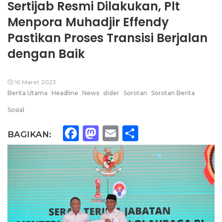
Sertijab Resmi Dilakukan, Plt
Menpora Muhadjir Effendy
Pastikan Proses Transisi Berjalan
dengan Baik
16 Maret 2023
Berita Utama
Headline
News
slider
Sorotan
Sorotan Berita
Sosial
Facebook
Mastodon
Email
Share
BAGIKAN: