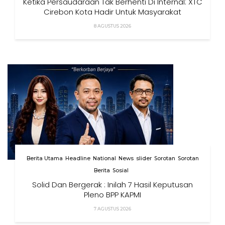
Ketika Persaudaraan Tak Berhenti Di Internal: XTC
Cirebon Kota Hadir Untuk Masyarakat
8 AGUSTUS 2026
Berita Utama
Headline
National
News
slider
Sorotan
Sorotan
Berita
Sosial
Solid Dan Bergerak : Inilah 7 Hasil Keputusan
Pleno BPP KAPMI
7 AGUSTUS 2026