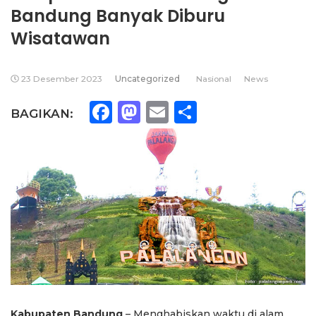
Bandung Banyak Diburu
Wisatawan
23 Desember 2023
Uncategorized
Nasional
News
Facebook
Mastodon
Email
Share
BAGIKAN:
Kabupaten Bandung
– Menghabiskan waktu di alam,