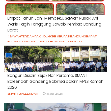
Empat Tahun Janji Membeku, Sawah Rusak: Ahli
Waris Tagih Tanggung Jawab Pemkab Bandung
Barat
#SAWAHTERDAMPAK #DLHKBB #BUPATIBANDUNGBARAT
#PEMKABBANDUNGBARAT #LINGKUNGANHIDUP
#HAKPETANI #KEADILANUNTUKPETANI
#NORMALISASISALURAN #IRIGASIRUSAK
#DUGAANPENCEMARAN #AKUNTABILITASPEMERINTAH
18 Juli 2026
Bangun Disiplin Sejak Hari Pertama, SMAN 1
Baleendah Gandeng Babinsa Dalam MPLS Ramah
2026
SMAN 1 BALEENDAH
15 Juli 2026