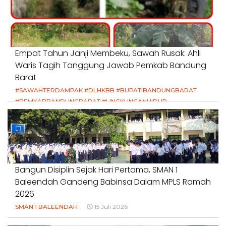
Empat Tahun Janji Membeku, Sawah Rusak: Ahli
Waris Tagih Tanggung Jawab Pemkab Bandung
Barat
#SAWAHTERDAMPAK #DLHKBB #BUPATIBANDUNGBARAT
#PEMKABBANDUNGBARAT #LINGKUNGANHIDUP
#HAKPETANI #KEADILANUNTUKPETANI
#NORMALISASISALURAN #IRIGASIRUSAK
#DUGAANPENCEMARAN #AKUNTABILITASPEMERINTAH
18 Juli 2026
Bangun Disiplin Sejak Hari Pertama, SMAN 1
Baleendah Gandeng Babinsa Dalam MPLS Ramah
2026
SMAN 1 BALEENDAH
15 Juli 2026