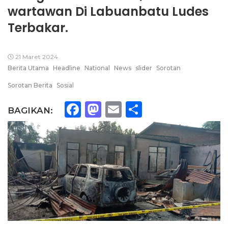
wartawan Di Labuanbatu Ludes
Terbakar.
21 Maret 2024
Berita Utama
Headline
National
News
slider
Sorotan
Sorotan Berita
Sosial
Facebook
Mastodon
Email
Share
BAGIKAN: