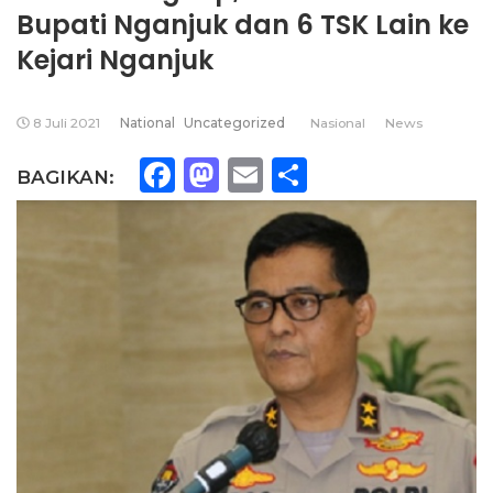
Bupati Nganjuk dan 6 TSK Lain ke
Kejari Nganjuk
8 Juli 2021
National
Uncategorized
Nasional
News
Facebook
Mastodon
Email
Share
BAGIKAN: