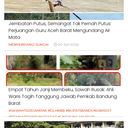
Jembatan Putus, Semangat Tak Pernah Putus:
Perjuangan Guru Aceh Barat Mengundang Air
Mata
MENYEBRANGI SUNGAI
20 Juli 2026
Empat Tahun Janji Membeku, Sawah Rusak: Ahli
Waris Tagih Tanggung Jawab Pemkab Bandung
Barat
#SAWAHTERDAMPAK #DLHKBB #BUPATIBANDUNGBARAT
#PEMKABBANDUNGBARAT #LINGKUNGANHIDUP
#HAKPETANI #KEADILANUNTUKPETANI