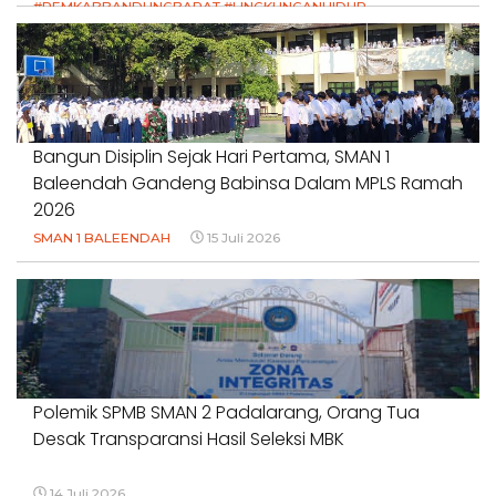
#PEMKABBANDUNGBARAT #LINGKUNGANHIDUP
#HAKPETANI #KEADILANUNTUKPETANI
#NORMALISASISALURAN #IRIGASIRUSAK
#DUGAANPENCEMARAN #AKUNTABILITASPEMERINTAH
18 Juli 2026
Bangun Disiplin Sejak Hari Pertama, SMAN 1
Baleendah Gandeng Babinsa Dalam MPLS Ramah
2026
SMAN 1 BALEENDAH
15 Juli 2026
Polemik SPMB SMAN 2 Padalarang, Orang Tua
Desak Transparansi Hasil Seleksi MBK
14 Juli 2026