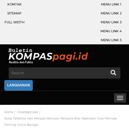
KONTAK
MENU LINK 1
SITEMAP
MENU LINK 2
FULL WIDTH
MENU LINK 3
MENU LINK 4
MENU LINK 5
Search
for:
LANGGANAN
Home
Uncategorized
Buka Talkshow Hari Menjadi Manusia, Menpora Nilai Kesehatan Jiwa Pemuda
Penting Untuk Bangsa