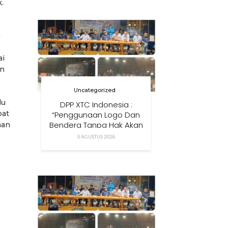
.
Anak Di Era Digital
a
ai
an
Uncategorized
lu
DPP XTC Indonesia :
pat
“Penggunaan Logo Dan
Bendera Tanpa Hak Akan
man
Ditindak”
5 AGUSTUS 2026