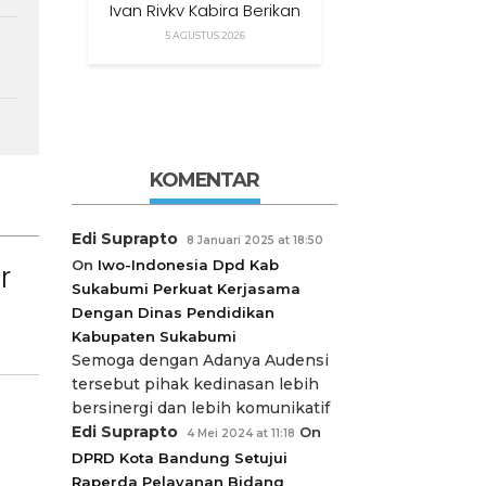
Ivan Rivky Kabira Berikan
Peryataan Sikap Terkait
5 AGUSTUS 2026
“XTC Sexy Road”
KOMENTAR
Edi Suprapto
8 Januari 2025 at 18:50
On
Iwo-Indonesia Dpd Kab
r
Sukabumi Perkuat Kerjasama
Dengan Dinas Pendidikan
Kabupaten Sukabumi
Semoga dengan Adanya Audensi
tersebut pihak kedinasan lebih
bersinergi dan lebih komunikatif
Edi Suprapto
On
4 Mei 2024 at 11:18
DPRD Kota Bandung Setujui
Raperda Pelayanan Bidang