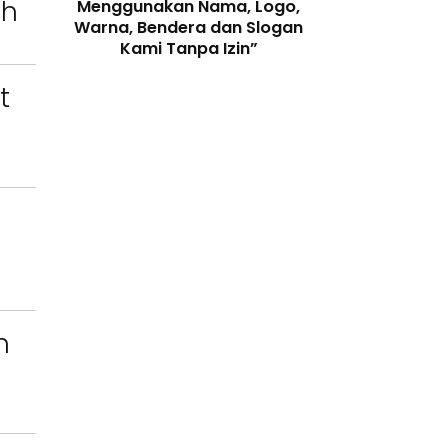
ah
enjaga
Menggunakan Nama, Logo,
Telah Melangga
 Digital
Warna, Bendera dan Slogan
Perundang-
Kami Tanpa Izin”
t
n