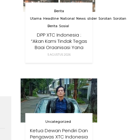
Berita
Utama
Headline
National
News
slider
Sorotan
Sorotan
Berita
Sosial
DPP XTC Indonesia :
“Akan Kami Tindak Tegas
Bagi Organisasi Yang
Menggunakan Nama,
5 AGUSTUS 2026
Logo, Warna, Bendera
Dan Slogan Kami Tanpa
Izin”
Uncategorized
Ketua Dewan Pendiri Dan
Pengawas XTC Indonesia