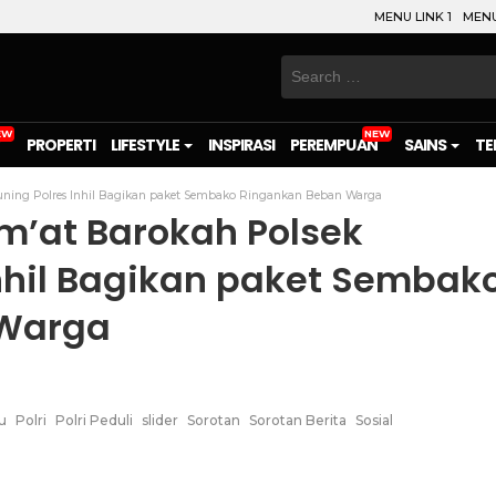
MENU LINK 1
MENU
Search
for:
PROPERTI
LIFESTYLE
INSPIRASI
PEREMPUAN
SAINS
TE
uning Polres Inhil Bagikan paket Sembako Ringankan Beban Warga
m’at Barokah Polsek
nhil Bagikan paket Sembak
 Warga
u
Polri
Polri Peduli
slider
Sorotan
Sorotan Berita
Sosial
on
l
are