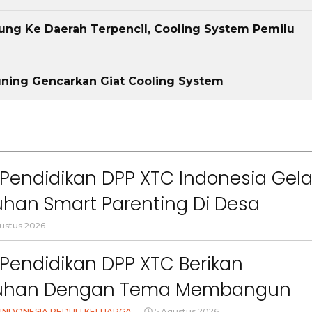
ng Ke Daerah Terpencil, Cooling System Pemilu
uning Gencarkan Giat Cooling System
Pendidikan DPP XTC Indonesia Gela
han Smart Parenting Di Desa
uang KBB
ustus 2026
Pendidikan DPP XTC Berikan
uhan Dengan Tema Membangun
INDONESIA PEDULI KELUARGA
5 Agustus 2026