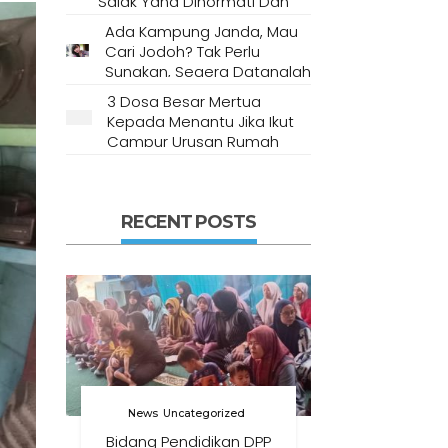
Salak Yang Dihormati Dan
Dianggap Tempat Suci Oleh
Ada Kampung Janda, Mau
Masyarakat Setempat
Cari Jodoh? Tak Perlu
Sungkan, Segera Datanglah
Ke Desa Ini
3 Dosa Besar Mertua
Kepada Menantu Jika Ikut
Campur Urusan Rumah
Tangga
RECENT POSTS
News
Uncategorized
Bidang Pendidikan DPP