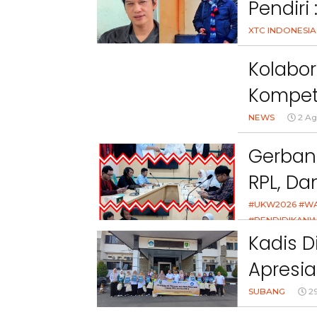
Pendiri
elah Melanggar Ketentuan
Nyata Lewat Green Impa
Perundang-undangan”
Melang
XTC INDONESIA
Undang
Kolabor
Kompet
Nasiona
NEWS
2 Ag
Gerban
RPL, D
Kolabor
#UKW2026 #W
#PENDIDIKANW
1 Agustus 20
Kadis D
Apresi
Lomba 
SUBANG
29