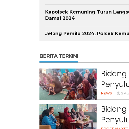
Kapolsek Kemuning Turun Langsu
Damai 2024
Jelang Pemilu 2024, Polsek Kem
BERITA TERKINI
Bidang 
Penyulu
Cihanj
NEWS
5 Ag
Bidang 
Penyul
PROGRAM XTC 