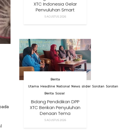
XTC Indonesia Gelar
Penyuluhan Smart
Parenting Di Desa
5 AGUSTUS 2026
Cihanjuang KBB
Berita
Utama
Headline
National
News
slider
Sorotan
Sorotan
Berita
Sosial
Bidang Pendidikan DPP
pada
XTC Berikan Penyuluhan
Dengan Tema
Membangun Peran
5 AGUSTUS 2026
Orang Tua Dalam
l
Menjaga Kesehatan