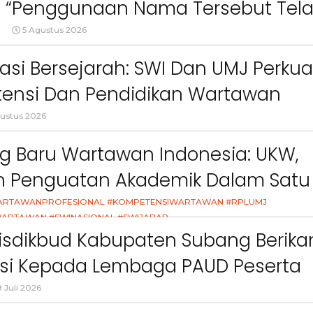
 : “Penggunaan Nama Tersebut Tel
ct
Pemkab Bandung Barat
Orang Tua dalam M
Kesehatan Anak di Era
gar Ketentuan Perundang-
5 Agustus 2026
an”
asi Bersejarah: SWI Dan UMJ Perkua
ensi Dan Pendidikan Wartawan
l
ustus 2026
g Baru Wartawan Indonesia: UKW,
an Penguatan Akademik Dalam Satu
asi
ARTAWANPROFESIONAL #KOMPETENSIWARTAWAN #RPLUMJ
ARTAWAN #SWINASIONAL #SWIJABAR
26
isdikbud Kabupaten Subang Berika
asi Kepada Lembaga PAUD Peserta
Video MPLS Dan G7KAIH
 Juli 2026