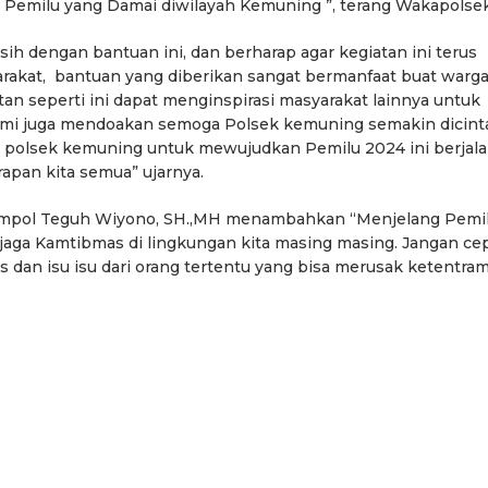
Pemilu yang Damai diwilayah Kemuning ”, terang Wakapolsek
sih dengan bantuan ini, dan berharap agar kegiatan ini terus
arakat, bantuan yang diberikan sangat bermanfaat buat warg
n seperti ini dapat menginspirasi masyarakat lainnya untuk
ami juga mendoakan semoga Polsek kemuning semakin dicint
 polsek kemuning untuk mewujudkan Pemilu 2024 ini berjal
apan kita semua” ujarnya.
ompol Teguh Wiyono, SH.,MH menambahkan “Menjelang Pemi
njaga Kamtibmas di lingkungan kita masing masing. Jangan ce
os dan isu isu dari orang tertentu yang bisa merusak ketentra