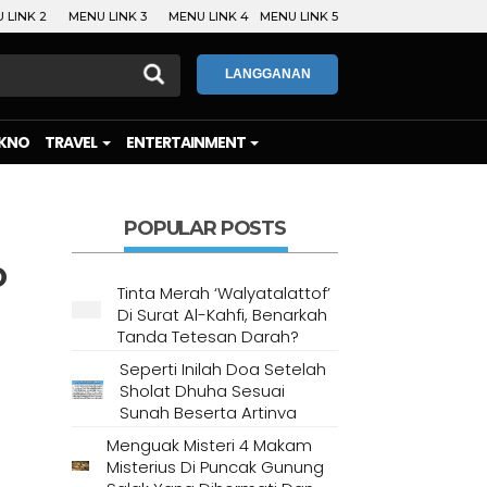
 LINK 2
MENU LINK 3
MENU LINK 4
MENU LINK 5
LANGGANAN
KNO
TRAVEL
ENTERTAINMENT
POPULAR POSTS
o
Tinta Merah ‘Walyatalattof’
Di Surat Al-Kahfi, Benarkah
Tanda Tetesan Darah?
Seperti Inilah Doa Setelah
Sholat Dhuha Sesuai
Sunah Beserta Artinya
Menguak Misteri 4 Makam
Misterius Di Puncak Gunung