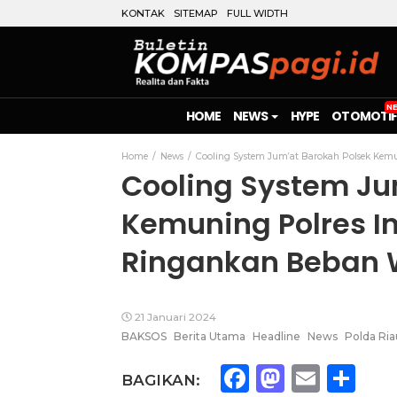
KONTAK
SITEMAP
FULL WIDTH
HOME
NEWS
HYPE
OTOMOTIF
Home
News
Cooling System Jum’at Barokah Polsek Kem
Cooling System Ju
Kemuning Polres I
Ringankan Beban
21 Januari 2024
BAKSOS
Berita Utama
Headline
News
Polda Ria
Facebook
Mastod
Emai
Sh
BAGIKAN: