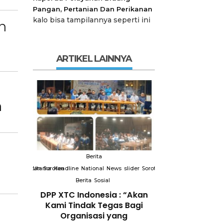
Pangan, Pertanian Dan Perikanan
kalo bisa tampilannya seperti ini
n
ARTIKEL LAINNYA
n
Berita
Berit
slider
Sorotan
Utama
Sorotan
Headline
National
News
slider
Sorotan
Utama
Sorotan
Headline
Nation
Berita
Sosial
Berita
So
DPP XTC
DPP XTC Indonesia : “Akan
Terkait “XTC 
 dengan
Kami Tindak Tegas Bagi
Ketua Dewan 
Peran
Organisasi yang
“Penggunaan N