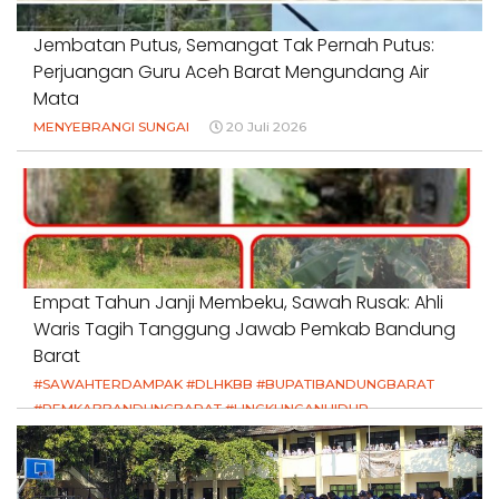
Jembatan Putus, Semangat Tak Pernah Putus:
Perjuangan Guru Aceh Barat Mengundang Air
Mata
MENYEBRANGI SUNGAI
20 Juli 2026
Empat Tahun Janji Membeku, Sawah Rusak: Ahli
Waris Tagih Tanggung Jawab Pemkab Bandung
Barat
#SAWAHTERDAMPAK #DLHKBB #BUPATIBANDUNGBARAT
#PEMKABBANDUNGBARAT #LINGKUNGANHIDUP
#HAKPETANI #KEADILANUNTUKPETANI
#NORMALISASISALURAN #IRIGASIRUSAK
#DUGAANPENCEMARAN #AKUNTABILITASPEMERINTAH