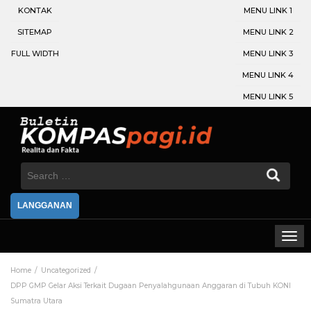
KONTAK
MENU LINK 1
SITEMAP
MENU LINK 2
FULL WIDTH
MENU LINK 3
MENU LINK 4
MENU LINK 5
Search
for:
LANGGANAN
Home
Uncategorized
DPP GMP Gelar Aksi Terkait Dugaan Penyalahgunaan Anggaran di Tubuh KONI
Sumatra Utara