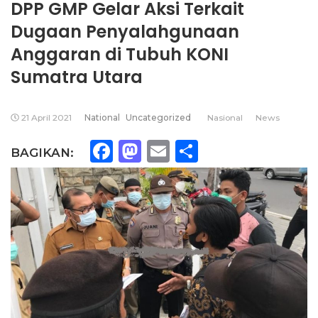
DPP GMP Gelar Aksi Terkait
Dugaan Penyalahgunaan
Anggaran di Tubuh KONI
Sumatra Utara
21 April 2021
National
Uncategorized
Nasional
News
Facebook
Mastodon
Email
Share
BAGIKAN: