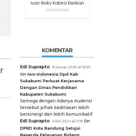
Ivan Rivky Kabira Berikan
Peryataan Sikap Terkait
5 AGUSTUS 2026
“XTC Sexy Road”
KOMENTAR
Edi Suprapto
r
8 Januari 2025 at 18:50
On
Iwo-Indonesia Dpd Kab
Sukabumi Perkuat Kerjasama
Dengan Dinas Pendidikan
Kabupaten Sukabumi
Semoga dengan Adanya Audensi
tersebut pihak kedinasan lebih
bersinergi dan lebih komunikatif
Edi Suprapto
On
4 Mei 2024 at 11:18
DPRD Kota Bandung Setujui
Raperda Pelayanan Bidang