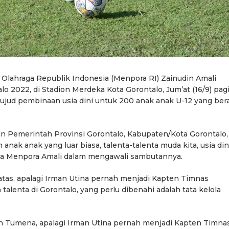
lahraga Republik Indonesia (Menpora RI) Zainudin Amali
o 2022, di Stadion Merdeka Kota Gorontalo, Jum’at (16/9) pagi
wujud pembinaan usia dini untuk 200 anak anak U-12 yang ber
n Pemerintah Provinsi Gorontalo, Kabupaten/Kota Gorontalo,
anak anak yang luar biasa, talenta-talenta muda kita, usia din
ata Menpora Amali dalam mengawali sambutannya.
atas, apalagi Irman Utina pernah menjadi Kapten Timnas
lenta di Gorontalo, yang perlu dibenahi adalah tata kelola
n Tumena, apalagi Irman Utina pernah menjadi Kapten Timnas