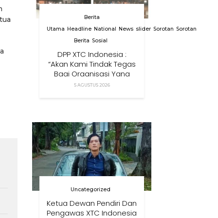
n
Berita
tua
Utama
Headline
National
News
slider
Sorotan
Sorotan
Berita
Sosial
ta
DPP XTC Indonesia :
“Akan Kami Tindak Tegas
Bagi Organisasi Yang
Menggunakan Nama,
5 AGUSTUS 2026
Logo, Warna, Bendera
Dan Slogan Kami Tanpa
Izin”
Uncategorized
Ketua Dewan Pendiri Dan
Pengawas XTC Indonesia