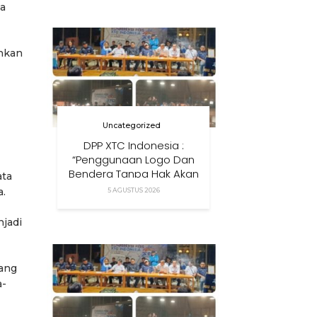
ta
Anak Di Era Digital
inkan
Uncategorized
DPP XTC Indonesia :
“Penggunaan Logo Dan
Bendera Tanpa Hak Akan
ata
Ditindak”
a.
5 AGUSTUS 2026
njadi
yang
a-