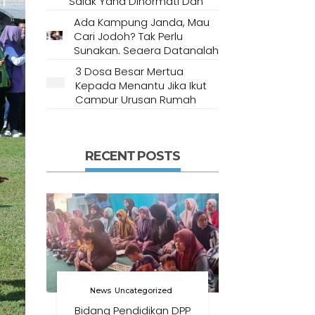
Salak Yang Dihormati Dan
Dianggap Tempat Suci Oleh
Ada Kampung Janda, Mau
Masyarakat Setempat
Cari Jodoh? Tak Perlu
Sungkan, Segera Datanglah
Ke Desa Ini
3 Dosa Besar Mertua
Kepada Menantu Jika Ikut
Campur Urusan Rumah
Tangga
RECENT POSTS
News
Uncategorized
Bidang Pendidikan DPP