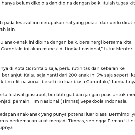
, hanya belum dikelola dan dibina dengan baik, itulah tugas ki
pada festival ini merupakan hal yang positif dan perlu dirut
ah lain.
 anak-anak ini dibina dengan baik, bersinergi bersama kita,
i Gorontalo ini akan muncul di tingkat nasional,” tutur Menteri
nya di Kota Gorontalo saja, perlu rutinitas dan sebaran ke
erlanjut. Kalau saja nanti dari 200 anak ini 5% saja seperti k
im elit nasional, berarti itu luar biasa Gorontalo,” tambahny
a festival grassroot, berlatih giat dan jangan puas untuk me
njadi pemain Tim Nasional (Timnas) Sepakbola Indonesia.
ihadapan anak-anak yang punya potensi luar biasa. Bermimpi 
 harus berkemauan kuat menjadi Timnas, sehingga Firman Utin
upnya.