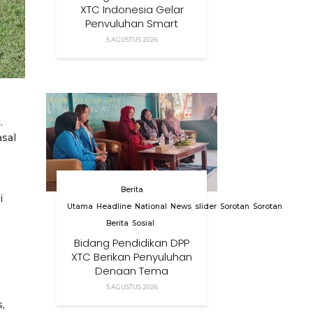
XTC Indonesia Gelar
Penyuluhan Smart
Parenting Di Desa
5 AGUSTUS 2026
Cihanjuang KBB
.
asal
Berita
i
Utama
Headline
National
News
slider
Sorotan
Sorotan
Berita
Sosial
Bidang Pendidikan DPP
XTC Berikan Penyuluhan
Dengan Tema
Membangun Peran
5 AGUSTUS 2026
Orang Tua Dalam
,
Menjaga Kesehatan