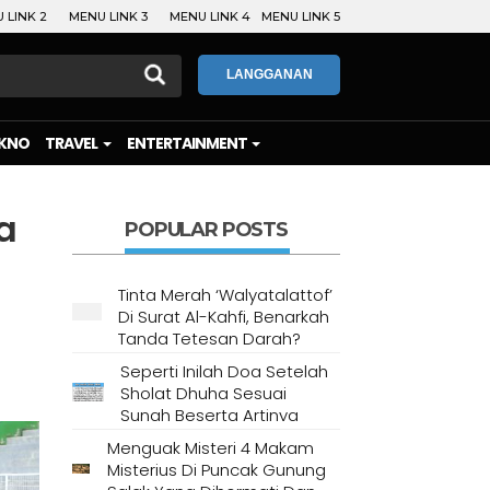
 LINK 2
MENU LINK 3
MENU LINK 4
MENU LINK 5
LANGGANAN
KNO
TRAVEL
ENTERTAINMENT
a
POPULAR POSTS
Tinta Merah ‘Walyatalattof’
Di Surat Al-Kahfi, Benarkah
Tanda Tetesan Darah?
Seperti Inilah Doa Setelah
Sholat Dhuha Sesuai
Sunah Beserta Artinya
Menguak Misteri 4 Makam
Misterius Di Puncak Gunung