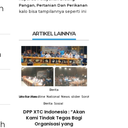
Pangan, Pertanian Dan Perikanan
n
kalo bisa tampilannya seperti ini
ARTIKEL LAINNYA
n
Berita
Berit
slider
Sorotan
Utama
Sorotan
Headline
National
News
slider
Sorotan
Utama
Sorotan
Headline
Nation
Berita
Sosial
Berita
So
DPP XTC
DPP XTC Indonesia : “Akan
Terkait “XTC 
 dengan
Kami Tindak Tegas Bagi
Ketua Dewan 
ah
Peran
Organisasi yang
“Penggunaan N