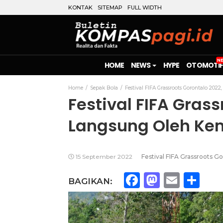
KONTAK
SITEMAP
FULL WIDTH
HOME
NEWS
HYPE
OTOMOTIF
Home
Sepak Bola
Festival FIFA Grassroots Gorontalo 20
Festival FIFA Gras
Langsung Oleh Ke
15 September 2022
Festival FIFA Grassroots G
Facebook
Mastod
Emai
Sh
BAGIKAN: