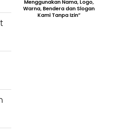
enjaga
Menggunakan Nama, Logo,
Telah Melangga
 Digital
Warna, Bendera dan Slogan
Perundang-
Kami Tanpa Izin”
t
n