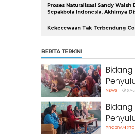
Proses Naturalisasi Sandy Walsh
Sepakbola Indonesia, Akhirnya Di
Kekecewaan Tak Terbendung Coac
BERITA TERKINI
Bidang 
Penyulu
Cihanj
NEWS
5 Ag
Bidang 
Penyul
Peran 
PROGRAM XTC 