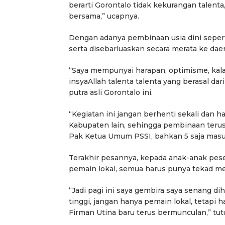
berarti Gorontalo tidak kekurangan talenta
bersama,” ucapnya.
Dengan adanya pembinaan usia dini seperti 
serta disebarluaskan secara merata ke daer
“Saya mempunyai harapan, optimisme, kalau
insyaAllah talenta talenta yang berasal dar
putra asli Gorontalo ini.
“Kegiatan ini jangan berhenti sekali dan ha
Kabupaten lain, sehingga pembinaan terus b
Pak Ketua Umum PSSI, bahkan 5 saja masuk t
Terakhir pesannya, kepada anak-anak pesert
pemain lokal, semua harus punya tekad me
“Jadi pagi ini saya gembira saya senang d
tinggi, jangan hanya pemain lokal, tetapi
Firman Utina baru terus bermunculan,” tut