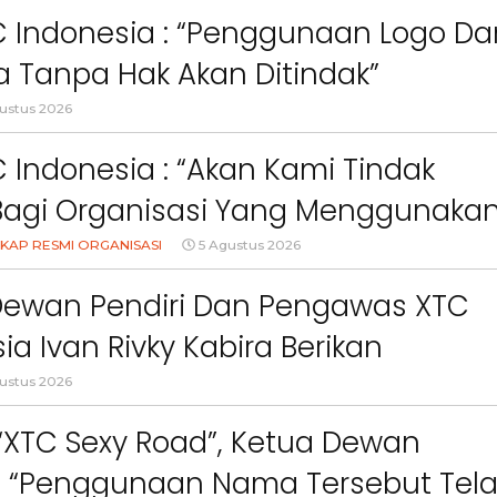
an Anak Di Era Digital
C Indonesia : “Penggunaan Logo Da
 Tanpa Hak Akan Ditindak”
ustus 2026
 Indonesia : “Akan Kami Tindak
Bagi Organisasi Yang Menggunaka
Logo, Warna, Bendera Dan Slogan
KAP RESMI ORGANISASI
5 Agustus 2026
npa Izin”
Dewan Pendiri Dan Pengawas XTC
ia Ivan Rivky Kabira Berikan
Berita
Berita
an Sikap Terkait “XTC Sexy Road”
Sorotan
Utama
Sorotan
Headline
National
News
Sorotan
Sorotan
Utama
Headline
National
News
ustus 2026
Berita
Berita
Sosial
6–
Empat Tahun Janji Membeku,
Bidang Pendidikan 
 “XTC Sexy Road”, Ketua Dewan
Sawah Rusak: Ahli Waris
Berikan Penyuluhan
 : “Penggunaan Nama Tersebut Tel
i
Tagih Tanggung Jawab
Tema Membangun 