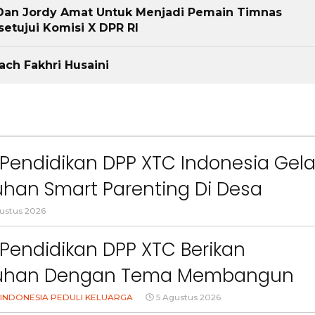
 Dan Jordy Amat Untuk Menjadi Pemain Timnas
setujui Komisi X DPR RI
h Fakhri Husaini
Pendidikan DPP XTC Indonesia Gela
han Smart Parenting Di Desa
uang KBB
ustus 2026
Pendidikan DPP XTC Berikan
uhan Dengan Tema Membangun
Orang Tua Dalam Menjaga
INDONESIA PEDULI KELUARGA
5 Agustus 2026