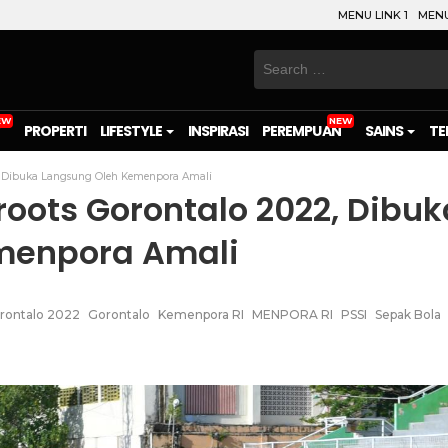
MENU LINK 1
MENU
Search
for:
PROPERTI
LIFESTYLE
INSPIRASI
PEREMPUAN
SAINS
TE
22, Dibuka Langsung Oleh Kemenpora Amali
sroots Gorontalo 2022, Dibuk
menpora Amali
orontalo 2022
Gorontalo
Kemenpora RI
MENPORA RI
PSSI
Sepak Bola
on
l
are