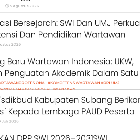
ct
Pemkab Bandung Barat
Orang Tua dalam M
gar Ketentuan Perundang-
5 Agustus 2026
Kesehatan Anak di Era
an”
asi Bersejarah: SWI Dan UMJ Perkua
ensi Dan Pendidikan Wartawan
l
ustus 2026
g Baru Wartawan Indonesia: UKW,
an Penguatan Akademik Dalam Satu
asi
ARTAWANPROFESIONAL #KOMPETENSIWARTAWAN #RPLUMJ
ARTAWAN #SWINASIONAL #SWIJABAR
26
isdikbud Kabupaten Subang Berika
asi Kepada Lembaga PAUD Peserta
Video MPLS Dan G7KAIH
 Juli 2026
IKAN DPP SWI 2026–2031SWI