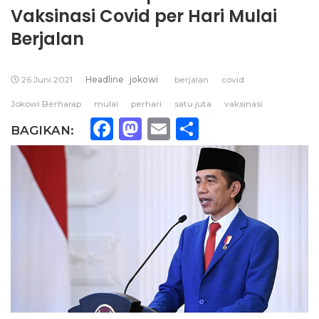
Vaksinasi Covid per Hari Mulai
Berjalan
26 Juni 2021
Headline
jokowi
berjalan
covid
Jokowi Berharap
mulai
perhari
satu juta
vaksinasi
Facebook
Mastodon
Email
Share
BAGIKAN: