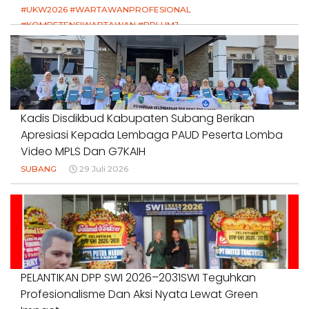
#UKW2026 #WARTAWANPROFESIONAL
#KOMPETENSIWARTAWAN #RPLUMJ
#PENDIDIKANWARTAWAN #SWINASIONAL #SWIJABAR
1 Agustus 2026
Kadis Disdikbud Kabupaten Subang Berikan
Apresiasi Kepada Lembaga PAUD Peserta Lomba
Video MPLS Dan G7KAIH
SUBANG
29 Juli 2026
PELANTIKAN DPP SWI 2026–2031SWI Teguhkan
Profesionalisme Dan Aksi Nyata Lewat Green