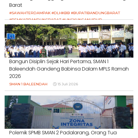
Barat
#SAWAHTERDAMPAK #DLHKBB #BUPATIBANDUNGBARAT
#PEMKABBANDUNGBARAT #LINGKUNGANHIDUP
#HAKPETANI #KEADILANUNTUKPETANI
#NORMALISASISALURAN #IRIGASIRUSAK
#DUGAANPENCEMARAN #AKUNTABILITASPEMERINTAH
18 Juli 2026
Bangun Disiplin Sejak Hari Pertama, SMAN 1
Baleendah Gandeng Babinsa Dalam MPLS Ramah
2026
SMAN 1 BALEENDAH
15 Juli 2026
Polemik SPMB SMAN 2 Padalarang, Orang Tua