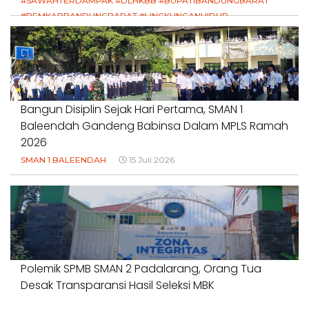
#SAWAHTERDAMPAK #DLHKBB #BUPATIBANDUNGBARAT
#PEMKABBANDUNGBARAT #LINGKUNGANHIDUP
#HAKPETANI #KEADILANUNTUKPETANI
#NORMALISASISALURAN #IRIGASIRUSAK
#DUGAANPENCEMARAN #AKUNTABILITASPEMERINTAH
18 Juli 2026
Bangun Disiplin Sejak Hari Pertama, SMAN 1
Baleendah Gandeng Babinsa Dalam MPLS Ramah
2026
SMAN 1 BALEENDAH
15 Juli 2026
Polemik SPMB SMAN 2 Padalarang, Orang Tua
Desak Transparansi Hasil Seleksi MBK