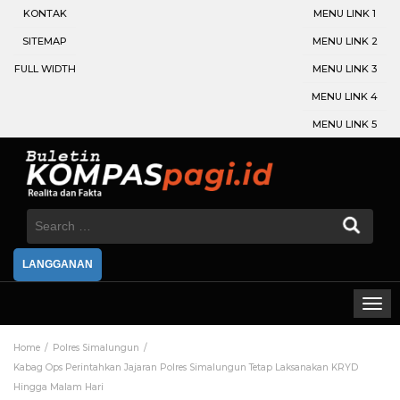
KONTAK
MENU LINK 1
SITEMAP
MENU LINK 2
FULL WIDTH
MENU LINK 3
MENU LINK 4
MENU LINK 5
Search
for:
LANGGANAN
Home
Polres Simalungun
Kabag Ops Perintahkan Jajaran Polres Simalungun Tetap Laksanakan KRYD
Hingga Malam Hari