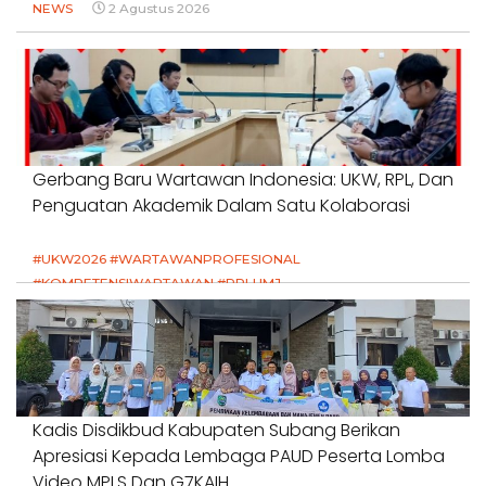
NEWS
2 Agustus 2026
Gerbang Baru Wartawan Indonesia: UKW, RPL, Dan
Penguatan Akademik Dalam Satu Kolaborasi
#UKW2026 #WARTAWANPROFESIONAL
#KOMPETENSIWARTAWAN #RPLUMJ
#PENDIDIKANWARTAWAN #SWINASIONAL #SWIJABAR
1 Agustus 2026
Kadis Disdikbud Kabupaten Subang Berikan
Apresiasi Kepada Lembaga PAUD Peserta Lomba
Video MPLS Dan G7KAIH