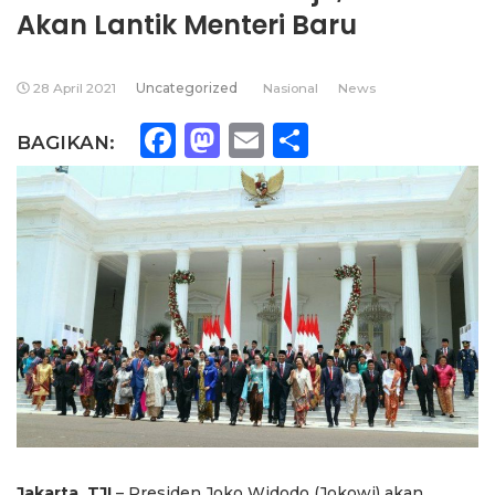
Akan Lantik Menteri Baru
28 April 2021
Uncategorized
Nasional
News
Facebook
Mastodon
Email
Share
BAGIKAN:
Jakarta, TJI
– Presiden Joko Widodo (Jokowi) akan