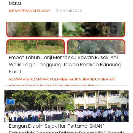
Mata
MENYEBRANGI SUNGAI
20 Juli 2026
Empat Tahun Janji Membeku, Sawah Rusak: Ahli
Waris Tagih Tanggung Jawab Pemkab Bandung
Barat
#SAWAHTERDAMPAK #DLHKBB #BUPATIBANDUNGBARAT
#PEMKABBANDUNGBARAT #LINGKUNGANHIDUP
#HAKPETANI #KEADILANUNTUKPETANI
#NORMALISASISALURAN #IRIGASIRUSAK
#DUGAANPENCEMARAN #AKUNTABILITASPEMERINTAH
18 Juli 2026
Bangun Disiplin Sejak Hari Pertama, SMAN 1