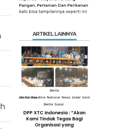
Pangan, Pertanian Dan Perikanan
kalo bisa tampilannya seperti ini
n
ARTIKEL LAINNYA
Berita
Berit
slider
Sorotan
Utama
Sorotan
Headline
National
News
slider
Sorotan
Utama
Sorotan
Headline
Nation
ah
Berita
Sosial
Berita
So
DPP XTC
DPP XTC Indonesia : “Akan
Terkait “XTC 
 dengan
Kami Tindak Tegas Bagi
Ketua Dewan 
Peran
Organisasi yang
“Penggunaan N