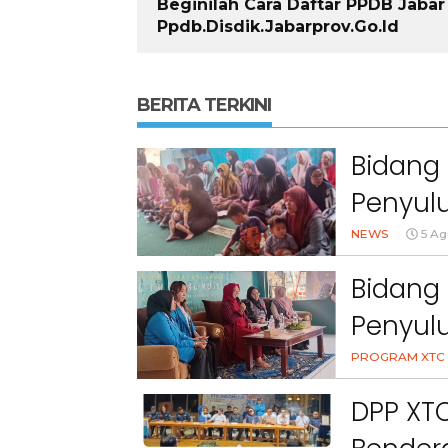
Beginilah Cara Daftar PPDB Jaba
Ppdb.disdik.jabarprov.go.id
BERITA TERKINI
Bidang 
Penyulu
Cihanj
NEWS
5 Ag
Bidang 
Penyul
Peran 
PROGRAM XTC 
Kesehat
DPP XT