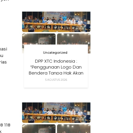
Anak Di Era Digital
kasi
Uncategorized
mu
DPP XTC Indonesia :
ias
“Penggunaan Logo Dan
Bendera Tanpa Hak Akan
Ditindak”
5 AGUSTUS 2026
8 118
k