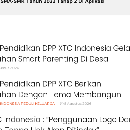
r SMA-SMK Tahun 2022 Tahap 2 Di Aplikasi
Pendidikan DPP XTC Indonesia Gela
han Smart Parenting Di Desa
uang KBB
ustus 2026
Pendidikan DPP XTC Berikan
uhan Dengan Tema Membangun
Orang Tua Dalam Menjaga
INDONESIA PEDULI KELUARGA
5 Agustus 2026
an Anak Di Era Digital
C Indonesia : “Penggunaan Logo Da