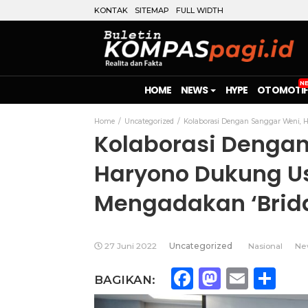
KONTAK
SITEMAP
FULL WIDTH
HOME
NEWS
HYPE
OTOMOTIF
Home
Uncategorized
Kolaborasi Dengan Sanggar Weni, 
Kolaborasi Dengan
Haryono Dukung U
Mengadakan ‘Brida
27 Juni 2022
Uncategorized
Nasional
Ne
Facebook
Mastod
Emai
Sh
BAGIKAN: