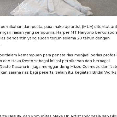
 pernikahan dan pesta, para make up artist (MUA) dituntut un
engan riasan yang sempurna. Harper MT Haryono berkolabora
rias pengantin yang sudah terjun selama 20 tahun dengan
.
perdalam kemampuan para penata rias menjadi perias profesi
dan Haka Resto sebagai lokasi pernikahan dan berbagai
a Resto Rasuna ini juga menggandeng Mizzu Cosmetic dan Nat
n sarana rias bagi peserta. Selain itu, kegiatan Bridal Work
Jarte Beauty, dan Komunitas Make Up Artist Indonesia dan Glo