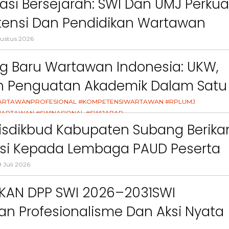
asi Bersejarah: SWI Dan UMJ Perkua
ct
Pemkab Bandung Barat
Orang Tua dalam M
Kesehatan Anak di Era
ensi Dan Pendidikan Wartawan
l
ustus 2026
g Baru Wartawan Indonesia: UKW,
an Penguatan Akademik Dalam Satu
asi
ARTAWANPROFESIONAL #KOMPETENSIWARTAWAN #RPLUMJ
ARTAWAN #SWINASIONAL #SWIJABAR
26
isdikbud Kabupaten Subang Berika
asi Kepada Lembaga PAUD Peserta
Video MPLS Dan G7KAIH
 Juli 2026
IKAN DPP SWI 2026–2031SWI
n Profesionalisme Dan Aksi Nyata