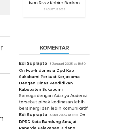
Ivan Rivky Kabira Berikan
Peryataan Sikap Terkait
5 AGUSTUS 2026
“XTC Sexy Road”
r
KOMENTAR
Edi Suprapto
8 Januari 2025 at 18:50
On
Iwo-Indonesia Dpd Kab
Sukabumi Perkuat Kerjasama
Dengan Dinas Pendidikan
Kabupaten Sukabumi
Semoga dengan Adanya Audensi
tersebut pihak kedinasan lebih
bersinergi dan lebih komunikatif
Edi Suprapto
On
4 Mei 2024 at 11:18
n
DPRD Kota Bandung Setujui
Raperda Pelayanan Bidang