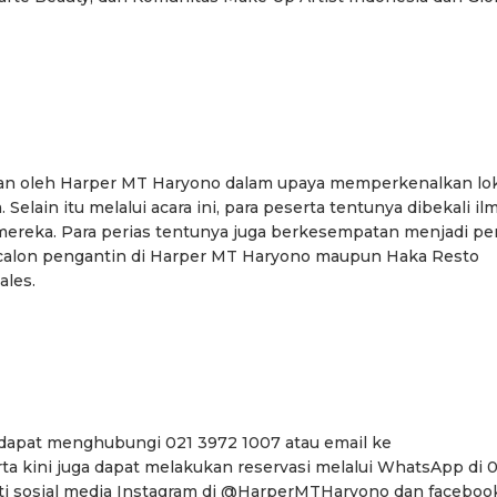
kan oleh Harper MT Haryono dalam upaya memperkenalkan lo
Selain itu melalui acara ini, para peserta tentunya dibekali il
eka. Para perias tentunya juga berkesempatan menjadi per
calon pengantin di Harper MT Haryono maupun Haka Resto
ales.
i dapat menghubungi 021 3972 1007 atau email ke
a kini juga dapat melakukan reservasi melalui WhatsApp di 0
uti sosial media Instagram di @HarperMTHaryono dan faceboo