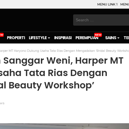
MENU LINK 1
MENU
Search
for:
PROPERTI
LIFESTYLE
INSPIRASI
PEREMPUAN
SAINS
TE
Harper MT Haryono Dukung Usaha Tata Rias Dengan Mengadakan ‘Bridal Beauty Worksh
 Sanggar Weni, Harper MT
saha Tata Rias Dengan
l Beauty Workshop’
ws
on
l
are