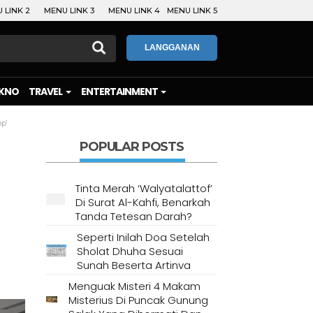
 LINK 2
MENU LINK 3
MENU LINK 4
MENU LINK 5
LANGGANAN
KNO
TRAVEL
ENTERTAINMENT
op’
POPULAR POSTS
Tinta Merah ‘Walyatalattof’
Di Surat Al-Kahfi, Benarkah
Tanda Tetesan Darah?
Seperti Inilah Doa Setelah
Sholat Dhuha Sesuai
Sunah Beserta Artinya
Menguak Misteri 4 Makam
Misterius Di Puncak Gunung