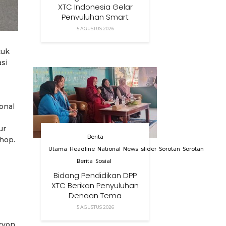
XTC Indonesia Gelar
Penyuluhan Smart
Parenting Di Desa
5 AGUSTUS 2026
Cihanjuang KBB
tuk
si
onal
ur
Berita
shop.
Utama
Headline
National
News
slider
Sorotan
Sorotan
Berita
Sosial
Bidang Pendidikan DPP
XTC Berikan Penyuluhan
Dengan Tema
Membangun Peran
5 AGUSTUS 2026
Orang Tua Dalam
ryon
Menjaga Kesehatan