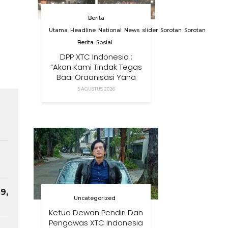
Berita
Utama
Headline
National
News
slider
Sorotan
Sorotan
Berita
Sosial
DPP XTC Indonesia :
“Akan Kami Tindak Tegas
Bagi Organisasi Yang
Menggunakan Nama,
5 AGUSTUS 2026
Logo, Warna, Bendera
Dan Slogan Kami Tanpa
Izin”
9,
Uncategorized
Ketua Dewan Pendiri Dan
Pengawas XTC Indonesia