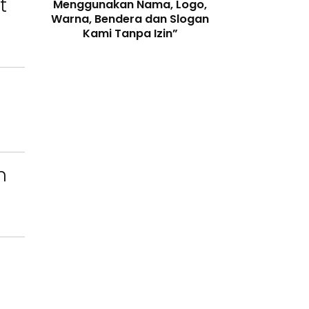
t
enjaga
Menggunakan Nama, Logo,
Telah Melangga
 Digital
Warna, Bendera dan Slogan
Perundang-
Kami Tanpa Izin”
n