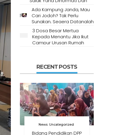
Salak Yang Dihormati Dan
Dianggap Tempat Suci Oleh
Ada Kampung Janda, Mau
Masyarakat Setempat
Cari Jodoh? Tak Perlu
Sungkan, Segera Datanglah
Ke Desa Ini
3 Dosa Besar Mertua
Kepada Menantu Jika Ikut
Campur Urusan Rumah
Tangga
RECENT POSTS
News
Uncategorized
Bidang Pendidikan DPP