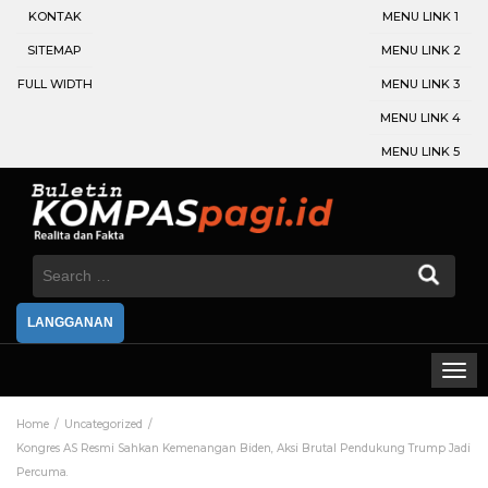
KONTAK
MENU LINK 1
SITEMAP
MENU LINK 2
FULL WIDTH
MENU LINK 3
MENU LINK 4
MENU LINK 5
Search
for:
LANGGANAN
Home
Uncategorized
Kongres AS Resmi Sahkan Kemenangan Biden, Aksi Brutal Pendukung Trump Jadi
Percuma.