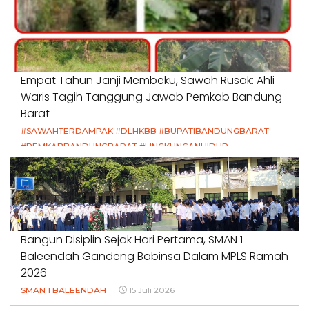
Empat Tahun Janji Membeku, Sawah Rusak: Ahli
Waris Tagih Tanggung Jawab Pemkab Bandung
Barat
#SAWAHTERDAMPAK #DLHKBB #BUPATIBANDUNGBARAT
#PEMKABBANDUNGBARAT #LINGKUNGANHIDUP
#HAKPETANI #KEADILANUNTUKPETANI
#NORMALISASISALURAN #IRIGASIRUSAK
#DUGAANPENCEMARAN #AKUNTABILITASPEMERINTAH
18 Juli 2026
Bangun Disiplin Sejak Hari Pertama, SMAN 1
Baleendah Gandeng Babinsa Dalam MPLS Ramah
2026
SMAN 1 BALEENDAH
15 Juli 2026