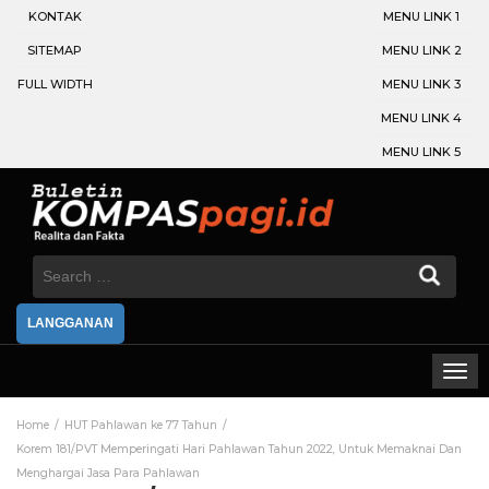
KONTAK
MENU LINK 1
SITEMAP
MENU LINK 2
FULL WIDTH
MENU LINK 3
MENU LINK 4
MENU LINK 5
Search
for:
LANGGANAN
Home
HUT Pahlawan ke 77 Tahun
Korem 181/PVT Memperingati Hari Pahlawan Tahun 2022, Untuk Memaknai Dan
Menghargai Jasa Para Pahlawan