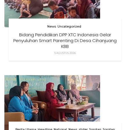
News
Uncategorized
Bidang Pendidikan DPP XTC Indonesia Gelar
Penyuluhan Smart Parenting Di Desa Cihanjuang
KBB
5 AGUSTUS 2026
Berita Utama
Headline
National
News
slider
Sorotan
Sorotan