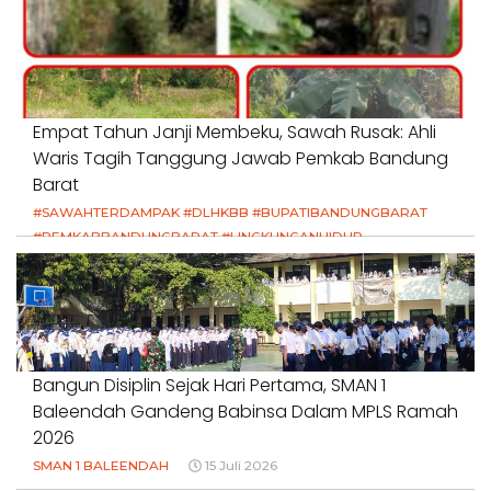
Empat Tahun Janji Membeku, Sawah Rusak: Ahli
Waris Tagih Tanggung Jawab Pemkab Bandung
Barat
#SAWAHTERDAMPAK #DLHKBB #BUPATIBANDUNGBARAT
#PEMKABBANDUNGBARAT #LINGKUNGANHIDUP
#HAKPETANI #KEADILANUNTUKPETANI
#NORMALISASISALURAN #IRIGASIRUSAK
#DUGAANPENCEMARAN #AKUNTABILITASPEMERINTAH
18 Juli 2026
Bangun Disiplin Sejak Hari Pertama, SMAN 1
Baleendah Gandeng Babinsa Dalam MPLS Ramah
2026
SMAN 1 BALEENDAH
15 Juli 2026