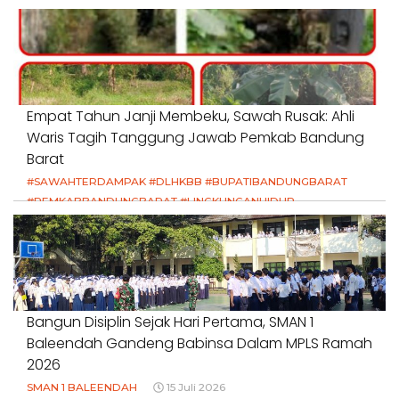
Empat Tahun Janji Membeku, Sawah Rusak: Ahli
Waris Tagih Tanggung Jawab Pemkab Bandung
Barat
#SAWAHTERDAMPAK #DLHKBB #BUPATIBANDUNGBARAT
#PEMKABBANDUNGBARAT #LINGKUNGANHIDUP
#HAKPETANI #KEADILANUNTUKPETANI
#NORMALISASISALURAN #IRIGASIRUSAK
#DUGAANPENCEMARAN #AKUNTABILITASPEMERINTAH
18 Juli 2026
Bangun Disiplin Sejak Hari Pertama, SMAN 1
Baleendah Gandeng Babinsa Dalam MPLS Ramah
2026
SMAN 1 BALEENDAH
15 Juli 2026