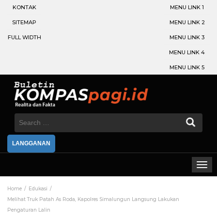
KONTAK
MENU LINK 1
SITEMAP
MENU LINK 2
FULL WIDTH
MENU LINK 3
MENU LINK 4
MENU LINK 5
Search
for:
LANGGANAN
Home
Edukasi
Melihat Truk Patah As Roda, Kapolres Simalungun Langsung Lakukan
Pengaturan Lalin