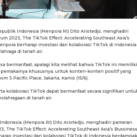
publik Indonesia (Menpora RI) Dito Ariotedjo, menghadiri
m 2023, The TikTok Effect: Accelerating Southeast Asia’s
npora berharap investasi dan kolaborasi TikTok di Indonesia
hraga di tanah air.
a bermanfaat, apalagi kita melihat bahwa TikTok ini memiliki
pemakainya khususnya, untuk konten-konten positif yang
m 3 Pacific Place, Jakarta, Kamis (15/6).
rta kolaborasi TikTok dapat bermanfaat secara signifikan untu
hragaan di tanah air.
ndonesia (Menpora RI) Dito Ariotedjo, menghadiri pameran
, The TikTok Effect: Accelerating Southeast Asia’s Bussiness
rap investasi dan kolaborasi TikTok di Indonesia berdampa