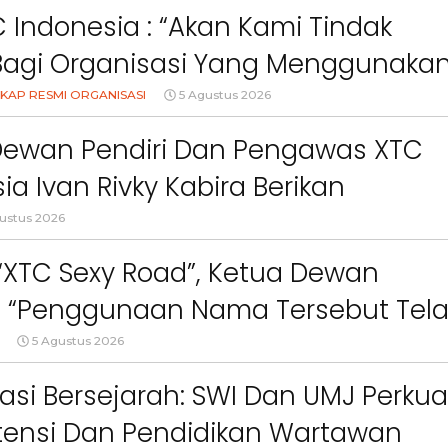
ct
Pemkab Bandung Barat
Orang Tua dalam M
 Indonesia : “Akan Kami Tindak
Kesehatan Anak di Era
Bagi Organisasi Yang Menggunaka
Logo, Warna, Bendera Dan Slogan
KAP RESMI ORGANISASI
5 Agustus 2026
npa Izin”
Dewan Pendiri Dan Pengawas XTC
ia Ivan Rivky Kabira Berikan
an Sikap Terkait “XTC Sexy Road”
ustus 2026
 “XTC Sexy Road”, Ketua Dewan
 : “Penggunaan Nama Tersebut Tel
gar Ketentuan Perundang-
5 Agustus 2026
an”
asi Bersejarah: SWI Dan UMJ Perkua
ensi Dan Pendidikan Wartawan