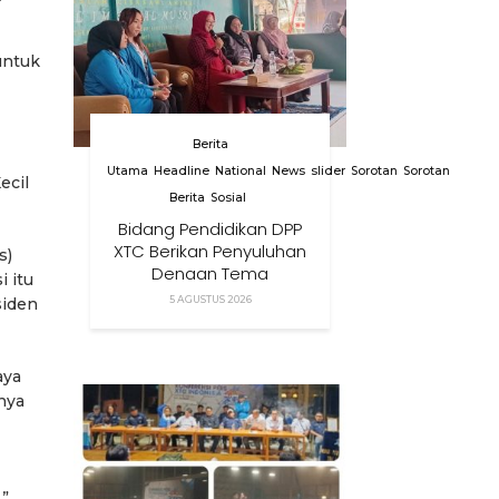
untuk
Berita
Utama
Headline
National
News
slider
Sorotan
Sorotan
ecil
Berita
Sosial
Bidang Pendidikan DPP
XTC Berikan Penyuluhan
s)
Dengan Tema
i itu
Membangun Peran
5 AGUSTUS 2026
siden
Orang Tua Dalam
Menjaga Kesehatan
Anak Di Era Digital
aya
rnya
,”