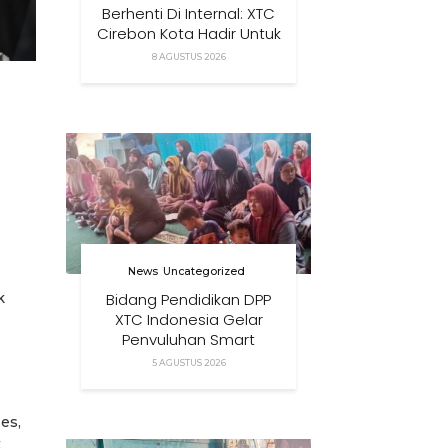
Berhenti Di Internal: XTC
Cirebon Kota Hadir Untuk
Masyarakat
8 AGUSTUS 2026
News
Uncategorized
Bidang Pendidikan DPP
k
XTC Indonesia Gelar
Penyuluhan Smart
Parenting Di Desa
5 AGUSTUS 2026
Cihanjuang KBB
es,
k