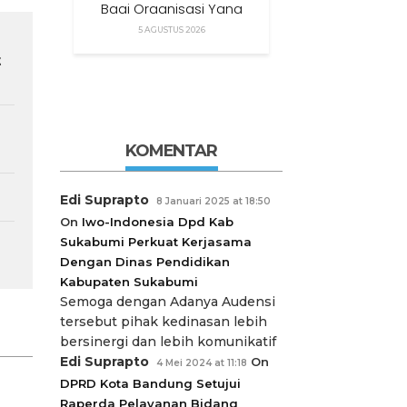
Bagi Organisasi Yang
Menggunakan Nama,
5 AGUSTUS 2026
Logo, Warna, Bendera
t
Dan Slogan Kami Tanpa
Izin”
KOMENTAR
Edi Suprapto
8 Januari 2025 at 18:50
On
Iwo-Indonesia Dpd Kab
Sukabumi Perkuat Kerjasama
Dengan Dinas Pendidikan
Kabupaten Sukabumi
Semoga dengan Adanya Audensi
tersebut pihak kedinasan lebih
bersinergi dan lebih komunikatif
Edi Suprapto
On
4 Mei 2024 at 11:18
DPRD Kota Bandung Setujui
Raperda Pelayanan Bidang