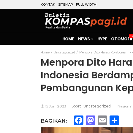
KONTAK
SITEMAP
FULL WIDTH
HOME
NEWS
HYPE
OTOMOTIF
Home
Uncategorized
Menpora Dito Harap Kolaborasi Ti
Menpora Dito Harap
Indonesia Berdamp
Pembangunan Kep
15 Juni 2023
Sport
Uncategorized
Nasional
Facebook
Mastod
Emai
Sh
BAGIKAN: