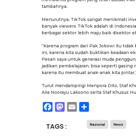
tambahnya.
Menurutnya, TikTok sangat menikmati inves
banyak viewers TikTok adalah di Indone
berbagai sektor lebih maju baik disekto
“Karena program dari Pak Jokowi itu tidak
ini, karena kita sudah buktikan keadaan 
Pesan saya untuk generasi muda pengguna 
jadikan pembelajaran, bisa seperti gasing 
karena itu membuat anak-anak kita pintar
Turut mendampingi Menpora Dito, Staf K
Alia Noorayu Laksono serta Staf Khusus H
Facebook
Mastodon
Email
Share
TAGS :
Nasional
News