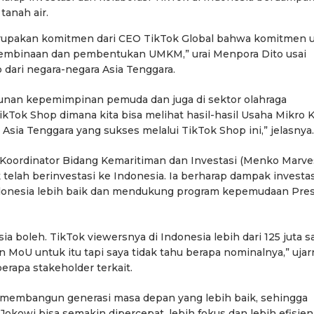
tanah air.
erupakan komitmen dari CEO TikTok Global bahwa komitmen 
pembinaan dan pembentukan UMKM,” urai Menpora Dito usai
dari negara-negara Asia Tenggara.
unan kepemimpinan pemuda dan juga di sektor olahraga
ikTok Shop dimana kita bisa melihat hasil-hasil Usaha Mikro K
sia Tenggara yang sukses melalui TikTok Shop ini,” jelasnya.
Koordinator Bidang Kemaritiman dan Investasi (Menko Marve
telah berinvestasi ke Indonesia. Ia berharap dampak investas
onesia lebih baik dan mendukung program kepemudaan Pre
ia boleh. TikTok viewersnya di Indonesia lebih dari 125 juta s
an MoU untuk itu tapi saya tidak tahu berapa nominalnya,” uja
rapa stakeholder terkait.
k membangun generasi masa depan yang lebih baik, sehingga
kowi bisa semakin dipercepat, lebih fokus dan lebih efisien