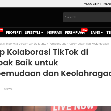
MENU LINK 1
MENU
Search
for:
PROPERTI
LIFESTYLE
INSPIRASI
PEREMPUAN
SAINS
TE
kTok di Indonesia Berdampak Baik untuk Pembangunan Kepemudaan dan Keolahragaan
 Kolaborasi TikTok di
ak Baik untuk
emudaan dan Keolahraga
News
on
l
are