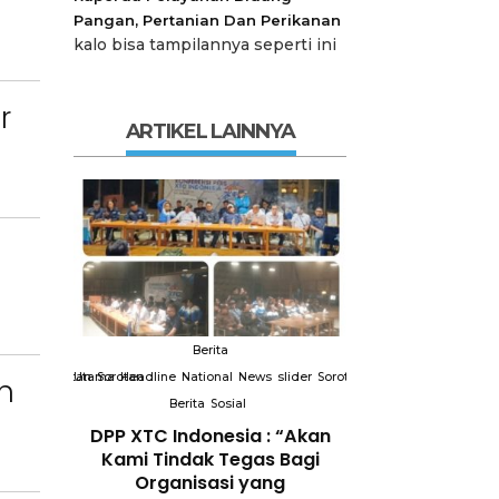
Pangan, Pertanian Dan Perikanan
kalo bisa tampilannya seperti ini
r
ARTIKEL LAINNYA
Berita
Berit
slider
Sorotan
Utama
Sorotan
Headline
National
News
slider
Sorotan
Utama
Sorotan
Headline
Nation
n
Berita
Sosial
Berita
So
DPP XTC
DPP XTC Indonesia : “Akan
Terkait “XTC 
 dengan
Kami Tindak Tegas Bagi
Ketua Dewan 
Peran
Organisasi yang
“Penggunaan N