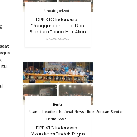
Uncategorized
DPP XTC Indonesia :
“Penggunaan Logo Dan
ng
Bendera Tanpa Hak Akan
Ditindak”
5 AGUSTUS 2026
saat
agus.
,
itu,
al
Berita
Utama
Headline
National
News
slider
Sorotan
Sorotan
Berita
Sosial
DPP XTC Indonesia :
“Akan Kami Tindak Tegas