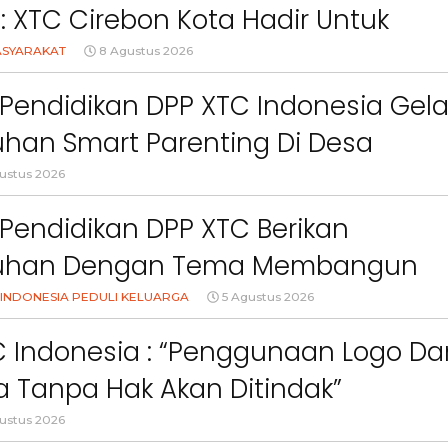
l: XTC Cirebon Kota Hadir Untuk
akat
ASYARAKAT
8 Agustus 2026
Pendidikan DPP XTC Indonesia Gela
han Smart Parenting Di Desa
uang KBB
ustus 2026
Pendidikan DPP XTC Berikan
uhan Dengan Tema Membangun
Orang Tua Dalam Menjaga
INDONESIA PEDULI KELUARGA
5 Agustus 2026
Berita
Berita
an Anak Di Era Digital
Sorotan
Utama
Sorotan
Headline
National
News
Sorotan
Sorotan
Utama
Headline
National
News
C Indonesia : “Penggunaan Logo Da
Berita
Berita
Sosial
 Tanpa Hak Akan Ditindak”
6–
Empat Tahun Janji Membeku,
Bidang Pendidikan 
Sawah Rusak: Ahli Waris
Berikan Penyuluhan
ustus 2026
i
Tagih Tanggung Jawab
Tema Membangun 