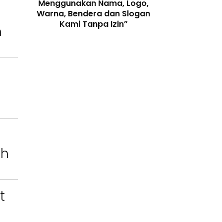
enjaga
Menggunakan Nama, Logo,
Telah Melangga
 Digital
Warna, Bendera dan Slogan
Perundang-
Kami Tanpa Izin”
n
ah
t