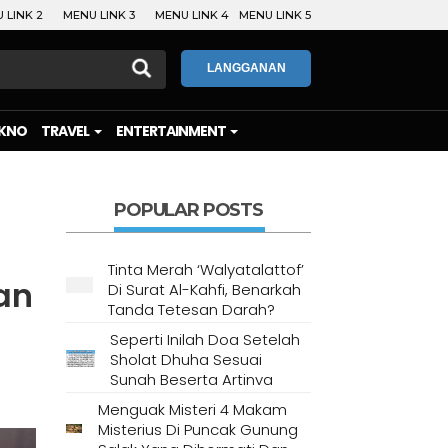
 LINK 2
MENU LINK 3
MENU LINK 4
MENU LINK 5
LANGGANAN
KNO
TRAVEL
ENTERTAINMENT
POPULAR POSTS
Tinta Merah ‘Walyatalattof’
an
Di Surat Al-Kahfi, Benarkah
Tanda Tetesan Darah?
Seperti Inilah Doa Setelah
Sholat Dhuha Sesuai
Sunah Beserta Artinya
Menguak Misteri 4 Makam
Misterius Di Puncak Gunung