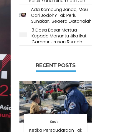
Salak Yang Dihormati Dan
Dianggap Tempat Suci Oleh
Ada Kampung Janda, Mau
Masyarakat Setempat
Cari Jodoh? Tak Perlu
Sungkan, Segera Datanglah
Ke Desa Ini
3 Dosa Besar Mertua
Kepada Menantu Jika Ikut
Campur Urusan Rumah
Tangga
RECENT POSTS
Sosial
Ketika Persaudaraan Tak