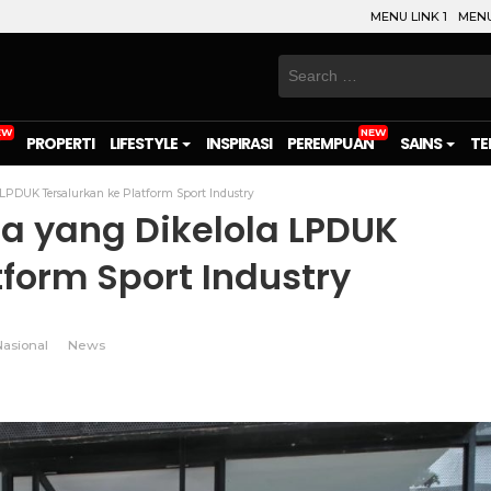
MENU LINK 1
MENU
Search
for:
PROPERTI
LIFESTYLE
INSPIRASI
PEREMPUAN
SAINS
TE
LPDUK Tersalurkan ke Platform Sport Industry
a yang Dikelola LPDUK
tform Sport Industry
Nasional
News
on
l
are