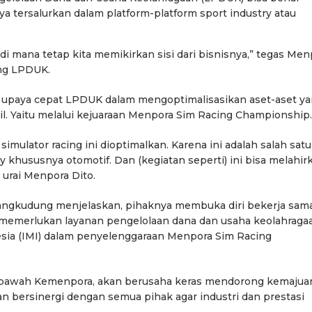
a tersalurkan dalam platform-platform sport industry atau
di mana tetap kita memikirkan sisi dari bisnisnya,” tegas Men
ng LPDUK.
i upaya cepat LPDUK dalam mengoptimalisasikan aset-aset y
bil. Yaitu melalui kejuaraan Menpora Sim Racing Championship.
simulator racing ini dioptimalkan. Karena ini adalah salah satu
khususnya otomotif. Dan (kegiatan seperti) ini bisa melahir
 urai Menpora Dito.
Tangkudung menjelaskan, pihaknya membuka diri bekerja sam
 memerlukan layanan pengelolaan dana dan usaha keolahraga
esia (IMI) dalam penyelenggaraan Menpora Sim Racing
bawah Kemenpora, akan berusaha keras mendorong kemajua
 dan bersinergi dengan semua pihak agar industri dan prestasi