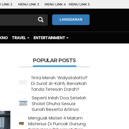
 LINK 2
MENU LINK 3
MENU LINK 4
MENU LINK 5
LANGGANAN
KNO
TRAVEL
ENTERTAINMENT
POPULAR POSTS
Tinta Merah ‘Walyatalattof’
Di Surat Al-Kahfi, Benarkah
Tanda Tetesan Darah?
Seperti Inilah Doa Setelah
Sholat Dhuha Sesuai
Sunah Beserta Artinya
Menguak Misteri 4 Makam
Misterius Di Puncak Gunung