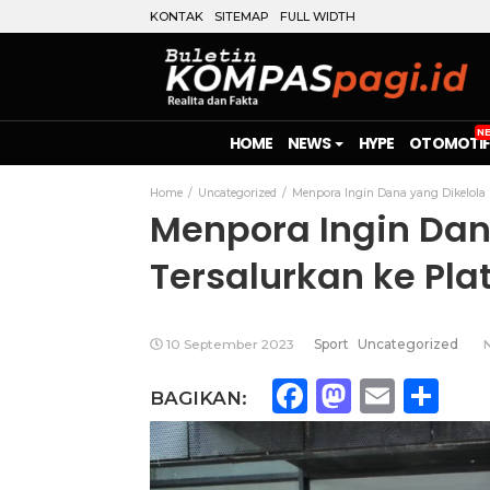
KONTAK
SITEMAP
FULL WIDTH
HOME
NEWS
HYPE
OTOMOTIF
Home
Uncategorized
Menpora Ingin Dana yang Dikelola 
Menpora Ingin Dan
Tersalurkan ke Pla
10 September 2023
Sport
Uncategorized
Facebook
Mastod
Emai
Sh
BAGIKAN: