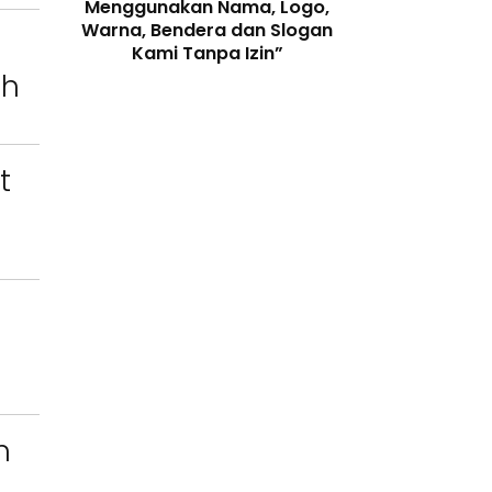
enjaga
Menggunakan Nama, Logo,
Telah Melangga
 Digital
Warna, Bendera dan Slogan
Perundang-
Kami Tanpa Izin”
ah
t
n