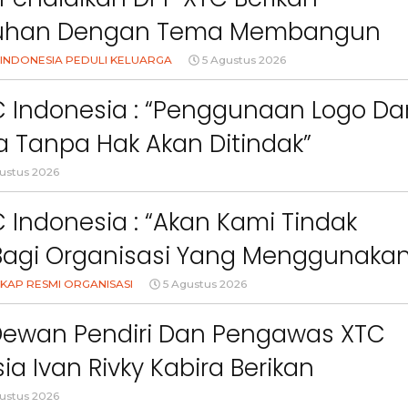
uhan Dengan Tema Membangun
Orang Tua Dalam Menjaga
INDONESIA PEDULI KELUARGA
5 Agustus 2026
an Anak Di Era Digital
C Indonesia : “Penggunaan Logo Da
 Tanpa Hak Akan Ditindak”
ustus 2026
 Indonesia : “Akan Kami Tindak
Bagi Organisasi Yang Menggunaka
Logo, Warna, Bendera Dan Slogan
KAP RESMI ORGANISASI
5 Agustus 2026
Berita
Berita
Sorotan
Utama
Sorotan
Headline
National
News
Sorotan
Sorotan
Utama
Headline
National
News
npa Izin”
Dewan Pendiri Dan Pengawas XTC
Berita
Berita
Sosial
6–
Empat Tahun Janji Membeku,
Bidang Pendidikan 
ia Ivan Rivky Kabira Berikan
Sawah Rusak: Ahli Waris
Berikan Penyuluhan
i
Tagih Tanggung Jawab
Tema Membangun 
an Sikap Terkait “XTC Sexy Road”
ustus 2026