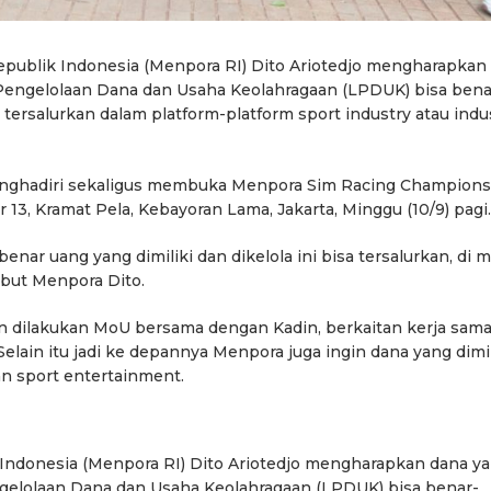
publik Indonesia (Menpora RI) Dito Ariotedjo mengharapkan
engelolaan Dana dan Usaha Keolahragaan (LPDUK) bisa bena
tersalurkan dalam platform-platform sport industry atau indus
enghadiri sekaligus membuka Menpora Sim Racing Champions
13, Kramat Pela, Kebayoran Lama, Jakarta, Minggu (10/9) pagi.
nar uang yang dimiliki dan dikelola ini bisa tersalurkan, di 
sebut Menpora Dito.
an dilakukan MoU bersama dengan Kadin, berkaitan kerja sam
elain itu jadi ke depannya Menpora juga ingin dana yang dimil
an sport entertainment.
Indonesia (Menpora RI) Dito Ariotedjo mengharapkan dana y
elolaan Dana dan Usaha Keolahragaan (LPDUK) bisa benar-