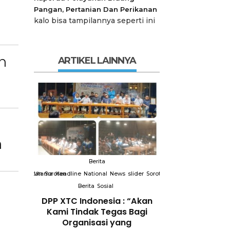
Pangan, Pertanian Dan Perikanan
kalo bisa tampilannya seperti ini
n
ARTIKEL LAINNYA
n
Berita
Berit
slider
Sorotan
Utama
Sorotan
Headline
National
News
slider
Sorotan
Utama
Sorotan
Headline
Nation
Berita
Sosial
Berita
So
DPP XTC
DPP XTC Indonesia : “Akan
Terkait “XTC 
 dengan
Kami Tindak Tegas Bagi
Ketua Dewan 
Peran
Organisasi yang
“Penggunaan N