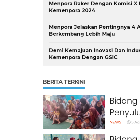
Menpora Raker Dengan Komisi X 
Kemenpora 2024
Menpora Jelaskan Pentingnya 4 A
Berkembang Lebih Maju
Demi Kemajuan Inovasi Dan Indus
Kemenpora Dengan GSIC
BERITA TERKINI
Bidang 
Penyulu
Cihanj
NEWS
5 Ag
Bidang 