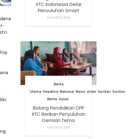
XTC Indonesia Gelar
Penyuluhan Smart
Parenting Di Desa
5 AGUSTUS 2026
 dana
Cihanjuang KBB
r-
tri
hip
mana
Berita
Utama
Headline
National
News
slider
Sorotan
Sorotan
a
iki
Berita
Sosial
Bidang Pendidikan DPP
XTC Berikan Penyuluhan
Dengan Tema
Membangun Peran
5 AGUSTUS 2026
ang
Orang Tua Dalam
Menjaga Kesehatan