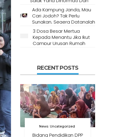
Salak Yang Dihormati Dan
Dianggap Tempat Suci Oleh
Ada Kampung Janda, Mau
Masyarakat Setempat
Cari Jodoh? Tak Perlu
Sungkan, Segera Datanglah
Ke Desa Ini
3 Dosa Besar Mertua
Kepada Menantu Jika Ikut
Campur Urusan Rumah
Tangga
RECENT POSTS
News
Uncategorized
Bidang Pendidikan DPP