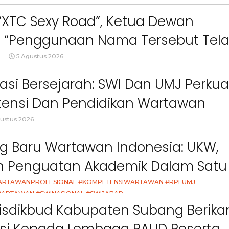
ct
Pemkab Bandung Barat
Orang Tua dalam M
Kesehatan Anak di Era
 “XTC Sexy Road”, Ketua Dewan
 : “Penggunaan Nama Tersebut Tel
gar Ketentuan Perundang-
5 Agustus 2026
an”
asi Bersejarah: SWI Dan UMJ Perkua
ensi Dan Pendidikan Wartawan
l
ustus 2026
g Baru Wartawan Indonesia: UKW,
an Penguatan Akademik Dalam Satu
asi
ARTAWANPROFESIONAL #KOMPETENSIWARTAWAN #RPLUMJ
ARTAWAN #SWINASIONAL #SWIJABAR
26
isdikbud Kabupaten Subang Berika