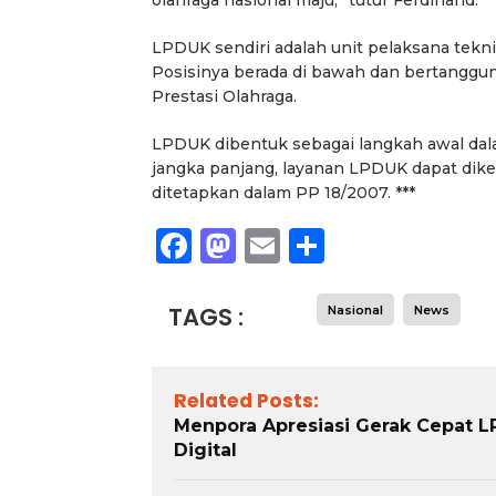
olahraga nasional maju,” tutur Ferdinand.
LPDUK sendiri adalah unit pelaksana tekni
Posisinya berada di bawah dan bertanggu
Prestasi Olahraga.
LPDUK dibentuk sebagai langkah awal da
jangka panjang, layanan LPDUK dapat di
ditetapkan dalam PP 18/2007. ***
Facebook
Mastodon
Email
Share
TAGS :
Nasional
News
Related Posts:
Menpora Apresiasi Gerak Cepat L
Digital