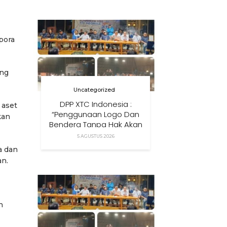
Anak Di Era Digital
pora
ang
Uncategorized
DPP XTC Indonesia :
 aset
“Penggunaan Logo Dan
kan
Bendera Tanpa Hak Akan
Ditindak”
5 AGUSTUS 2026
a dan
an.
n