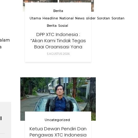
Berita
Utama
Headline
National
News
slider
Sorotan
Sorotan
Berita
Sosial
DPP XTC Indonesia :
“Akan Kami Tindak Tegas
Dalam
Bagi Organisasi Yang
a
Menggunakan Nama,
5 AGUSTUS 2026
Logo, Warna, Bendera
Dan Slogan Kami Tanpa
Izin”
l
Uncategorized
Ketua Dewan Pendiri Dan
Pengawas XTC Indonesia