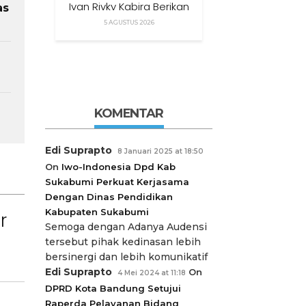
Ivan Rivky Kabira Berikan
as
Peryataan Sikap Terkait
5 AGUSTUS 2026
“XTC Sexy Road”
KOMENTAR
Edi Suprapto
8 Januari 2025 at 18:50
On
Iwo-Indonesia Dpd Kab
Sukabumi Perkuat Kerjasama
Dengan Dinas Pendidikan
Kabupaten Sukabumi
r
Semoga dengan Adanya Audensi
tersebut pihak kedinasan lebih
bersinergi dan lebih komunikatif
Edi Suprapto
On
4 Mei 2024 at 11:18
DPRD Kota Bandung Setujui
Raperda Pelayanan Bidang