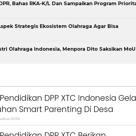
DPR, Bahas RKA-K/L Dan Sampaikan Program Priorit
spek Strategis Ekosistem Olahraga Agar Bisa
tri Olahraga Indonesia, Menpora Dito Saksikan MoU
Pendidikan DPP XTC Indonesia Gela
han Smart Parenting Di Desa
uang KBB
ustus 2026
Pendidikan DPP XTC Berikan