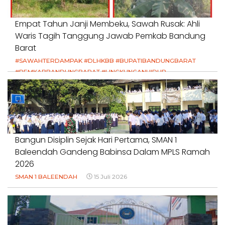
Empat Tahun Janji Membeku, Sawah Rusak: Ahli
Waris Tagih Tanggung Jawab Pemkab Bandung
Barat
#SAWAHTERDAMPAK #DLHKBB #BUPATIBANDUNGBARAT
#PEMKABBANDUNGBARAT #LINGKUNGANHIDUP
#HAKPETANI #KEADILANUNTUKPETANI
#NORMALISASISALURAN #IRIGASIRUSAK
#DUGAANPENCEMARAN #AKUNTABILITASPEMERINTAH
18 Juli 2026
Bangun Disiplin Sejak Hari Pertama, SMAN 1
Baleendah Gandeng Babinsa Dalam MPLS Ramah
2026
SMAN 1 BALEENDAH
15 Juli 2026