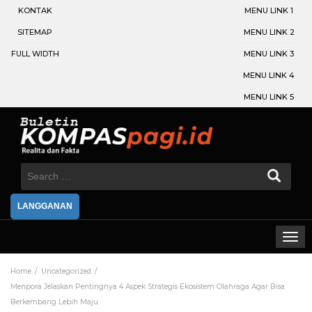
KONTAK
MENU LINK 1
SITEMAP
MENU LINK 2
FULL WIDTH
MENU LINK 3
MENU LINK 4
MENU LINK 5
Search
for:
LANGGANAN
Home
Uncategorized
Menpora Jelaskan Pentingnya 4 Aspek Strategis Ekosistem Olahraga Agar Bisa
Berkembang Lebih Maju