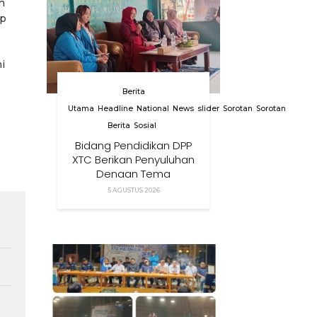
n
ap
i
Berita
Utama
Headline
National
News
slider
Sorotan
Sorotan
Berita
Sosial
Bidang Pendidikan DPP
XTC Berikan Penyuluhan
Dengan Tema
Membangun Peran
5 AGUSTUS 2026
Orang Tua Dalam
Menjaga Kesehatan
Anak Di Era Digital