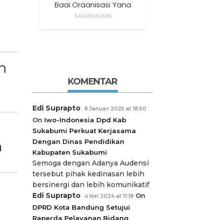
Bagi Organisasi Yang
Menggunakan Nama,
5 AGUSTUS 2026
Logo, Warna, Bendera
Dan Slogan Kami Tanpa
Izin”
n
KOMENTAR
Edi Suprapto
8 Januari 2025 at 18:50
On
Iwo-Indonesia Dpd Kab
Sukabumi Perkuat Kerjasama
Dengan Dinas Pendidikan
n
Kabupaten Sukabumi
Semoga dengan Adanya Audensi
tersebut pihak kedinasan lebih
bersinergi dan lebih komunikatif
Edi Suprapto
On
4 Mei 2024 at 11:18
DPRD Kota Bandung Setujui
Raperda Pelayanan Bidang