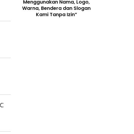
enjaga
Menggunakan Nama, Logo,
Telah Melangga
 Digital
Warna, Bendera dan Slogan
Perundang-
Kami Tanpa Izin”
: