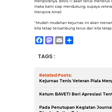
Menporanya, BAVETI akan terus menerus m
maka kami siap mendukung, supaya veteran
Menpora Amali
“Mudah-mudahan kejurnas ini akan menamb
kita tetap tersambung terus dan kita teta
Facebook
Mastodon
Email
Share
TAGS :
Related Posts:
Kejurnas Tenis Veteran Piala Me
Ketum BAVETI Beri Apresiasi Te
Pada Penutupan Kegiatan Journal