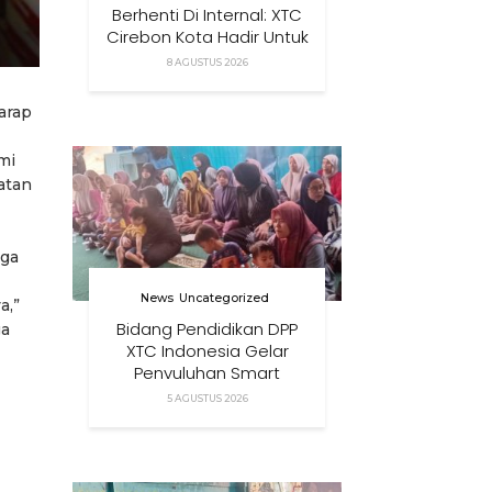
Berhenti Di Internal: XTC
Cirebon Kota Hadir Untuk
Masyarakat
8 AGUSTUS 2026
arap
mi
atan
uga
News
Uncategorized
a,”
Bidang Pendidikan DPP
ga
XTC Indonesia Gelar
Penyuluhan Smart
Parenting Di Desa
5 AGUSTUS 2026
Cihanjuang KBB