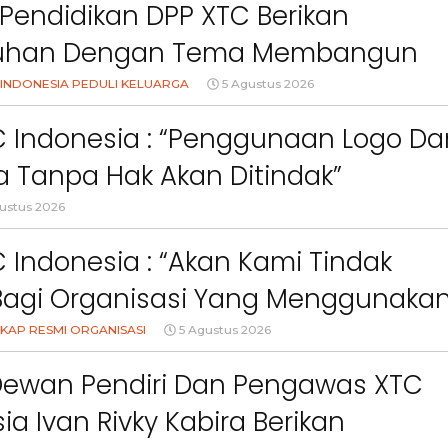
Pendidikan DPP XTC Berikan
uhan Dengan Tema Membangun
Orang Tua Dalam Menjaga
INDONESIA PEDULI KELUARGA
5 Agustus 2026
an Anak Di Era Digital
C Indonesia : “Penggunaan Logo Da
 Tanpa Hak Akan Ditindak”
ustus 2026
 Indonesia : “Akan Kami Tindak
Bagi Organisasi Yang Menggunaka
Logo, Warna, Bendera Dan Slogan
KAP RESMI ORGANISASI
5 Agustus 2026
npa Izin”
Dewan Pendiri Dan Pengawas XTC
ia Ivan Rivky Kabira Berikan