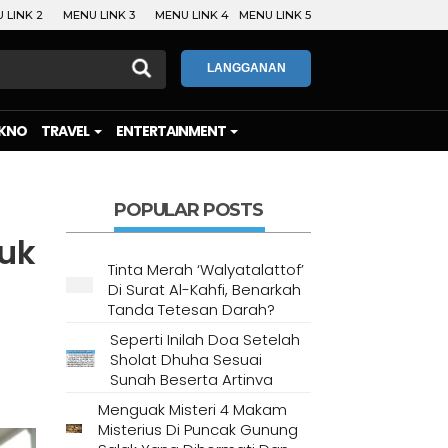
 LINK 2
MENU LINK 3
MENU LINK 4
MENU LINK 5
LANGGANAN
KNO
TRAVEL
ENTERTAINMENT
POPULAR POSTS
tuk
Tinta Merah ‘Walyatalattof’
Di Surat Al-Kahfi, Benarkah
Tanda Tetesan Darah?
Seperti Inilah Doa Setelah
Sholat Dhuha Sesuai
Sunah Beserta Artinya
Menguak Misteri 4 Makam
Misterius Di Puncak Gunung