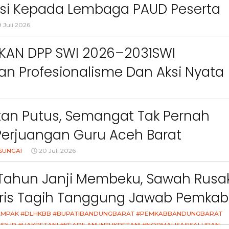
ct
Pemkab Bandung Barat
Orang Tua dalam M
asi Kepada Lembaga PAUD Peserta
Kesehatan Anak di Era
Video MPLS Dan G7KAIH
 Juli 2026
IKAN DPP SWI 2026–2031SWI
n Profesionalisme Dan Aksi Nyata
Green Impact
an Putus, Semangat Tak Pernah
Perjuangan Guru Aceh Barat
dang Air Mata
SUNGAI
20 Juli 2026
Tahun Janji Membeku, Sawah Rusak
aris Tagih Tanggung Jawab Pemkab
g Barat
MPAK #DLHKBB #BUPATIBANDUNGBARAT #PEMKABBANDUNGBARAT
IDUP #HAKPETANI #KEADILANUNTUKPETANI #NORMALISASISALURAN