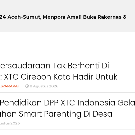
024 Aceh-Sumut, Menpora Amali Buka Rakernas &
Persaudaraan Tak Berhenti Di
l: XTC Cirebon Kota Hadir Untuk
akat
ASYARAKAT
8 Agustus 2026
Pendidikan DPP XTC Indonesia Gela
han Smart Parenting Di Desa
uang KBB
ustus 2026