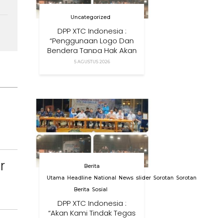
Uncategorized
DPP XTC Indonesia :
“Penggunaan Logo Dan
Bendera Tanpa Hak Akan
Ditindak”
5 AGUSTUS 2026
r
Berita
Utama
Headline
National
News
slider
Sorotan
Sorotan
Berita
Sosial
DPP XTC Indonesia :
“Akan Kami Tindak Tegas