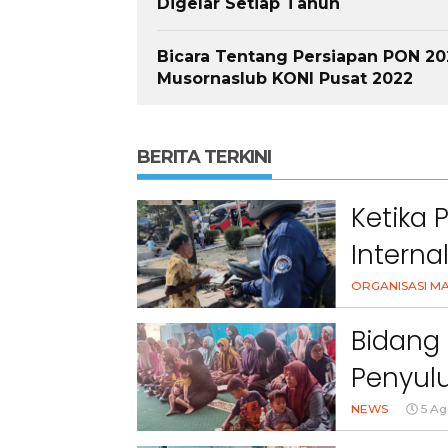
Digelar Setiap Tahun
Bicara Tentang Persiapan PON 2
Musornaslub KONI Pusat 2022
BERITA TERKINI
Ketika 
Interna
Masyar
ORGANISASI M
Bidang 
Penyulu
Cihanj
NEWS
5 Ag