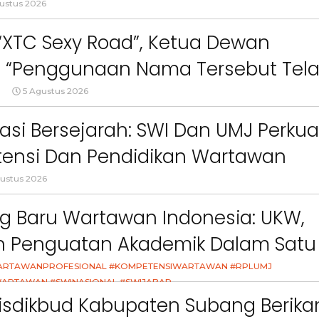
an Sikap Terkait “XTC Sexy Road”
ustus 2026
 “XTC Sexy Road”, Ketua Dewan
 : “Penggunaan Nama Tersebut Tel
gar Ketentuan Perundang-
5 Agustus 2026
an”
asi Bersejarah: SWI Dan UMJ Perkua
ensi Dan Pendidikan Wartawan
l
ustus 2026
g Baru Wartawan Indonesia: UKW,
Berita
Berita
an Penguatan Akademik Dalam Satu
Sorotan
Utama
Sorotan
Headline
National
News
Sorotan
Sorotan
Utama
Headline
National
News
Berita
Berita
Sosial
asi
ARTAWANPROFESIONAL #KOMPETENSIWARTAWAN #RPLUMJ
6–
Empat Tahun Janji Membeku,
Bidang Pendidikan 
ARTAWAN #SWINASIONAL #SWIJABAR
Sawah Rusak: Ahli Waris
Berikan Penyuluhan
26
isdikbud Kabupaten Subang Berika
i
Tagih Tanggung Jawab
Tema Membangun 