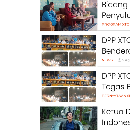
Bidang 
Penyul
Peran 
PROGRAM XTC 
Kesehat
DPP XT
Bendera
NEWS
5 Ag
DPP XTC
Tegas 
Nama, 
PERNYATAAN SI
Kami Ta
Ketua 
Indones