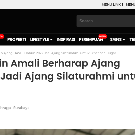
MENU LINK 1
MENU
Search
for:
PROPERTI
LIFESTYLE
INSPIRASI
PEREMPUAN
SAINS
TE
p Ajang BAVETI Tahun 2022 Jadi Ajang Silaturahmi untuk Sehat dan Bugar
in Amali Berharap Ajang
 Jadi Ajang Silaturahmi un
ahraga
Surabaya
on
l
are