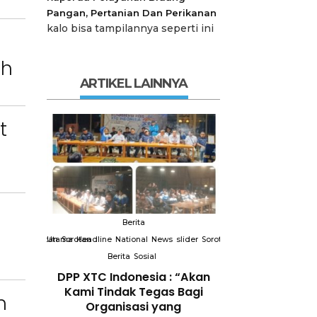
Pangan, Pertanian Dan Perikanan
kalo bisa tampilannya seperti ini
ah
ARTIKEL LAINNYA
t
Berita
Berit
slider
Sorotan
Utama
Sorotan
Headline
National
News
slider
Sorotan
Utama
Sorotan
Headline
Nation
Berita
Sosial
Berita
So
DPP XTC
DPP XTC Indonesia : “Akan
Terkait “XTC 
 dengan
Kami Tindak Tegas Bagi
Ketua Dewan 
n
Peran
Organisasi yang
“Penggunaan N