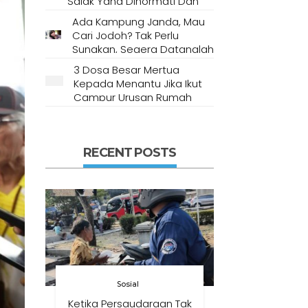
Salak Yang Dihormati Dan
Dianggap Tempat Suci Oleh
Ada Kampung Janda, Mau
Masyarakat Setempat
Cari Jodoh? Tak Perlu
Sungkan, Segera Datanglah
Ke Desa Ini
3 Dosa Besar Mertua
Kepada Menantu Jika Ikut
Campur Urusan Rumah
Tangga
RECENT POSTS
Sosial
Ketika Persaudaraan Tak