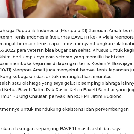
hraga Republik Indonesia (Menpora RI) Zainudin Amali, berh
Veteran Tenis Indonesia (Kejurnas BAVETI) ke-IX Piala Menpora
semangat bermain tenis dapat terus menyambungkan silaturah
IX/2022 para veteran bisa bugar dan sehat. Khusus untuk kegi
akhim, berkumpulnya para veteran yang memiliki hobi dan
usai membuka kejurnas di lapangan tenis Kodam V Brawijaya
10/11).Menpora Amali juga menyebut bahwa, tenis lapangan j
dukung kebugaran dan untuk meningkatkan imunitas
lah satu olahraga yang saya geluti disamping olahraga lainny
ri Ketua Baveti Jatim Pak Rasio, Ketua Baveti Sumbar yang ju
 Timur Pulung Chausar, perwakilan KORMI Jatim Budiono.
itmennya untuk mendukung eksistensi dan perkembangan
ikan dukungan sepanjang BAVETI masih aktif dan saya