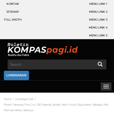
KONTAK
MENU LINK 1
SITEMAP
MENU LINK 2
FULL WIDTH
MENU LINK 3
MENU LINK 4
MENU LINK 5
Search
for:
LANGGANAN
Home
Uncategorized
Parah! Seorang Pria Curi 126 Pasang Sandal Jepit Untuk Digunakan Sebagai Alat
Pemuas Nafsu Seksnya