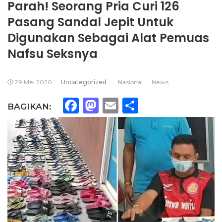
Parah! Seorang Pria Curi 126
Pasang Sandal Jepit Untuk
Digunakan Sebagai Alat Pemuas
Nafsu Seksnya
29 Mei 2020
Uncategorized
Nasional
News
Facebook
Mastodon
Email
Share
BAGIKAN: