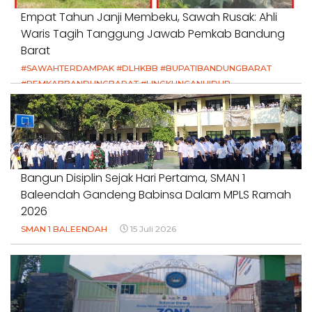
Empat Tahun Janji Membeku, Sawah Rusak: Ahli
Waris Tagih Tanggung Jawab Pemkab Bandung
Barat
#SAWAHTERDAMPAK #DLHKBB #BUPATIBANDUNGBARAT
#PEMKABBANDUNGBARAT #LINGKUNGANHIDUP
#HAKPETANI #KEADILANUNTUKPETANI
#NORMALISASISALURAN #IRIGASIRUSAK
#DUGAANPENCEMARAN #AKUNTABILITASPEMERINTAH
18 Juli 2026
Bangun Disiplin Sejak Hari Pertama, SMAN 1
Baleendah Gandeng Babinsa Dalam MPLS Ramah
2026
SMAN 1 BALEENDAH
15 Juli 2026