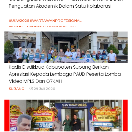
Penguatan Akademik Dalam Satu Kolaborasi
#UKW2026 #WARTAWANPROFESIONAL
#KOMPETENSIWARTAWAN #RPLUMJ
#PENDIDIKANWARTAWAN #SWINASIONAL #SWIJABAR
1 Agustus 2026
Kadis Disdikbud Kabupaten Subang Berikan
Apresiasi Kepada Lembaga PAUD Peserta Lomba
Video MPLS Dan G7KAIH
SUBANG
29 Juli 2026