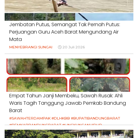
Jembatan Putus, Semangat Tak Pernah Putus:
Perjuangan Guru Aceh Barat Mengundang Air
Mata
MENYEBRANGI SUNGAI
20 Juli 2026
Empat Tahun Janji Membeku, Sawah Rusak: Ahli
Waris Tagih Tanggung Jawab Pemkab Bandung
Barat
#SAWAHTERDAMPAK #DLHKBB #BUPATIBANDUNGBARAT
#PEMKABBANDUNGBARAT #LINGKUNGANHIDUP
#HAKPETANI #KEADILANUNTUKPETANI