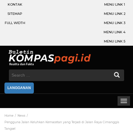
KONTAK
MENU LINK 1
SITEMAP
MENU LINK 2
FULL WIDTH
MENU LINK 3
MENU LINK 4
MENU LINK 5
Search
for:
LANGGANAN
Home
News
Pengguna Jalan Keluhkan Kemacetan yang Terjadi di Jalan Raya Cimanggis
Tangsel