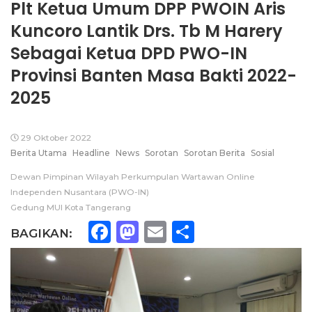
Plt Ketua Umum DPP PWOIN Aris
Kuncoro Lantik Drs. Tb M Harery
Sebagai Ketua DPD PWO-IN
Provinsi Banten Masa Bakti 2022-
2025
29 Oktober 2022
Berita Utama
Headline
News
Sorotan
Sorotan Berita
Sosial
Dewan Pimpinan Wilayah Perkumpulan Wartawan Online
Independen Nusantara (PWO-IN)
Gedung MUI Kota Tangerang
Facebook
Mastodon
Email
Share
BAGIKAN: