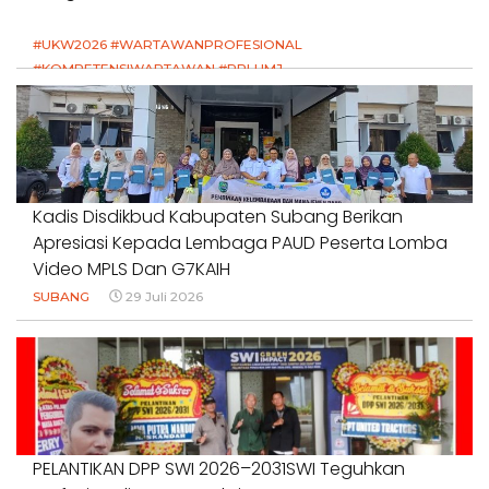
#UKW2026 #WARTAWANPROFESIONAL
#KOMPETENSIWARTAWAN #RPLUMJ
#PENDIDIKANWARTAWAN #SWINASIONAL #SWIJABAR
1 Agustus 2026
Kadis Disdikbud Kabupaten Subang Berikan
Apresiasi Kepada Lembaga PAUD Peserta Lomba
Video MPLS Dan G7KAIH
SUBANG
29 Juli 2026
PELANTIKAN DPP SWI 2026–2031SWI Teguhkan