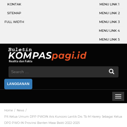
KONTAK
MENU LINK 1
SITEMAP
MENU LINK 2
FULL WIDTH
MENU LINK 3
MENU LINK 4
MENU LINK 5
Search
for:
LANGGANAN
Home
News
Plt Ketua Umum DPP PWOIN Aris Kuncoro Lantik Drs. Tb M Harery Sebagai Ketua
DPD PWO-IN Provinsi Banten Masa Bakti 2022-2025