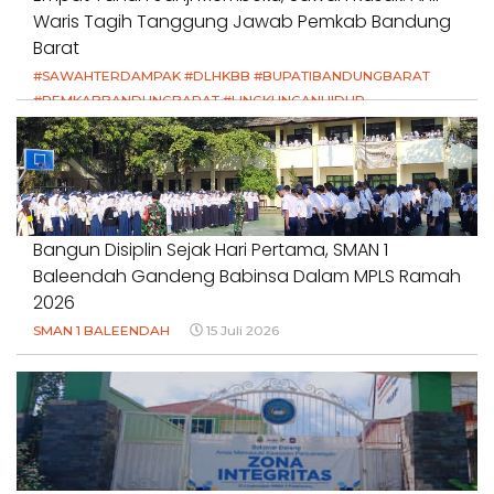
Waris Tagih Tanggung Jawab Pemkab Bandung
Barat
#SAWAHTERDAMPAK #DLHKBB #BUPATIBANDUNGBARAT
#PEMKABBANDUNGBARAT #LINGKUNGANHIDUP
#HAKPETANI #KEADILANUNTUKPETANI
#NORMALISASISALURAN #IRIGASIRUSAK
#DUGAANPENCEMARAN #AKUNTABILITASPEMERINTAH
18 Juli 2026
Bangun Disiplin Sejak Hari Pertama, SMAN 1
Baleendah Gandeng Babinsa Dalam MPLS Ramah
2026
SMAN 1 BALEENDAH
15 Juli 2026