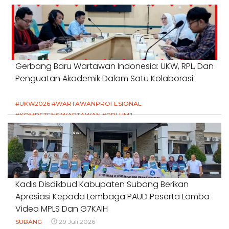
Gerbang Baru Wartawan Indonesia: UKW, RPL, Dan
Penguatan Akademik Dalam Satu Kolaborasi
#UKW2026 #WARTAWANPROFESIONAL
#KOMPETENSIWARTAWAN #RPLUMJ
#PENDIDIKANWARTAWAN #SWINASIONAL #SWIJABAR
1 Agustus 2026
Kadis Disdikbud Kabupaten Subang Berikan
Apresiasi Kepada Lembaga PAUD Peserta Lomba
Video MPLS Dan G7KAIH
SUBANG
29 Juli 2026