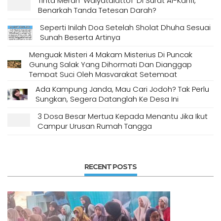
Tinta Merah ‘Walyatalattof’ Di Surat Al-Kahfi,
Benarkah Tanda Tetesan Darah?
Seperti Inilah Doa Setelah Sholat Dhuha Sesuai
Sunah Beserta Artinya
Menguak Misteri 4 Makam Misterius Di Puncak
Gunung Salak Yang Dihormati Dan Dianggap
Tempat Suci Oleh Masyarakat Setempat
Ada Kampung Janda, Mau Cari Jodoh? Tak Perlu
Sungkan, Segera Datanglah Ke Desa Ini
3 Dosa Besar Mertua Kepada Menantu Jika Ikut
Campur Urusan Rumah Tangga
RECENT POSTS