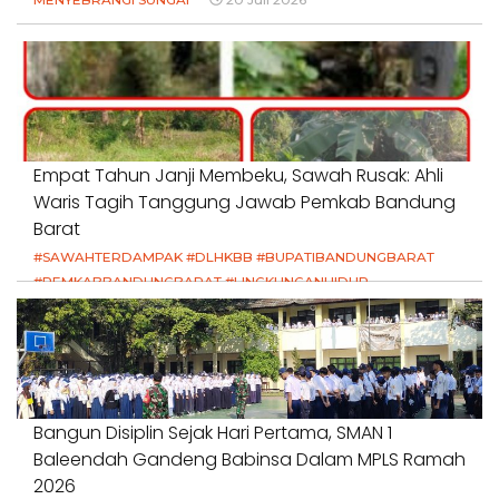
Empat Tahun Janji Membeku, Sawah Rusak: Ahli
Waris Tagih Tanggung Jawab Pemkab Bandung
Barat
#SAWAHTERDAMPAK #DLHKBB #BUPATIBANDUNGBARAT
#PEMKABBANDUNGBARAT #LINGKUNGANHIDUP
#HAKPETANI #KEADILANUNTUKPETANI
#NORMALISASISALURAN #IRIGASIRUSAK
#DUGAANPENCEMARAN #AKUNTABILITASPEMERINTAH
18 Juli 2026
Bangun Disiplin Sejak Hari Pertama, SMAN 1
Baleendah Gandeng Babinsa Dalam MPLS Ramah
2026