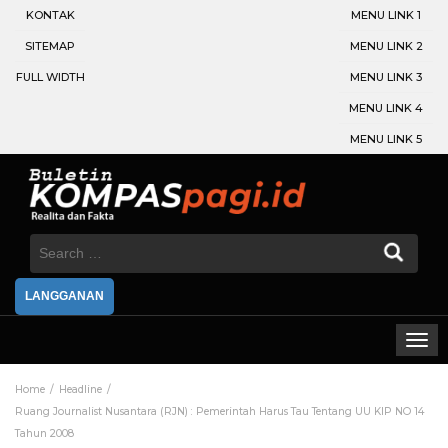
KONTAK
MENU LINK 1
SITEMAP
MENU LINK 2
FULL WIDTH
MENU LINK 3
MENU LINK 4
MENU LINK 5
Search
for:
LANGGANAN
Home
Headline
Ruang Journalist Nusantara (RJN) : Pemerintah Harus Tau Tentang UU KIP NO 14
Tahun 2008