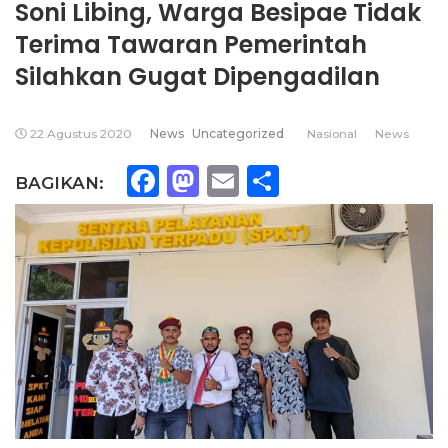
Soni Libing, Warga Besipae Tidak
Terima Tawaran Pemerintah
Silahkan Gugat Dipengadilan
22 Agustus 2020
News
Uncategorized
Nasional
News
Facebook
Mastodon
Email
Share
BAGIKAN: