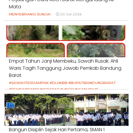
Mata
MENYEBRANGI SUNGAI
20 Juli 2026
Empat Tahun Janji Membeku, Sawah Rusak: Ahli
Waris Tagih Tanggung Jawab Pemkab Bandung
Barat
#SAWAHTERDAMPAK #DLHKBB #BUPATIBANDUNGBARAT
#PEMKABBANDUNGBARAT #LINGKUNGANHIDUP
#HAKPETANI #KEADILANUNTUKPETANI
#NORMALISASISALURAN #IRIGASIRUSAK
#DUGAANPENCEMARAN #AKUNTABILITASPEMERINTAH
18 Juli 2026
Bangun Disiplin Sejak Hari Pertama, SMAN 1