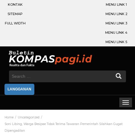
KONTAK
MENU LINK 1
SITEMAP
MENU LINK 2
FULL WIDTH
MENU LINK 3
MENU LINK 4
MENU LINK 5
Search
for:
LANGGANAN
Home
Uncategorized
Soni Libing, Warga Besipae Tidak Terima Tawaran Pemerintah Silahkan Gugat
Dipengadilan