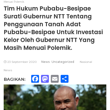
Menuai Polemik.
Tim Hukum Pubabu-Besipae
Surati Gubernur NTT Tentang
Penggunaan Tanah Adat
Pubabu-Besipae Untuk Investasi
Kelor Oleh Gubernur NTT Yang
Masih Menuai Polemik.
23 September 2020
News
Uncategorized
Nasional
News
Facebook
Mastodon
Email
Share
BAGIKAN: