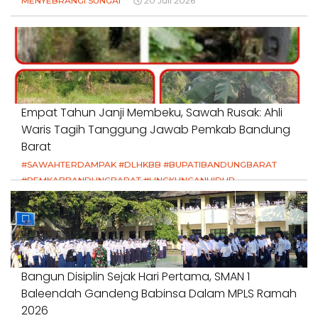
MENYEBRANGI SUNGAI
20 Juli 2026
Empat Tahun Janji Membeku, Sawah Rusak: Ahli
Waris Tagih Tanggung Jawab Pemkab Bandung
Barat
#SAWAHTERDAMPAK #DLHKBB #BUPATIBANDUNGBARAT
#PEMKABBANDUNGBARAT #LINGKUNGANHIDUP
#HAKPETANI #KEADILANUNTUKPETANI
#NORMALISASISALURAN #IRIGASIRUSAK
#DUGAANPENCEMARAN #AKUNTABILITASPEMERINTAH
18 Juli 2026
Bangun Disiplin Sejak Hari Pertama, SMAN 1
Baleendah Gandeng Babinsa Dalam MPLS Ramah
2026