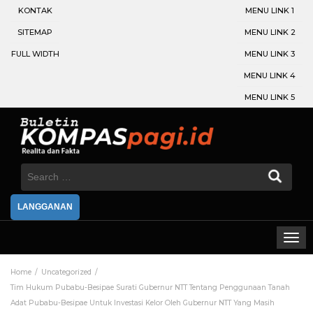
KONTAK
MENU LINK 1
SITEMAP
MENU LINK 2
FULL WIDTH
MENU LINK 3
MENU LINK 4
MENU LINK 5
Search
for:
LANGGANAN
Home
Uncategorized
Tim Hukum Pubabu-Besipae Surati Gubernur NTT Tentang Penggunaan Tanah
Adat Pubabu-Besipae Untuk Investasi Kelor Oleh Gubernur NTT Yang Masih