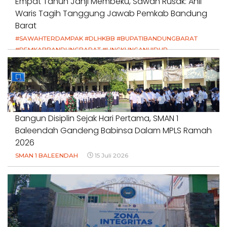
Empat Tahun Janji Membeku, Sawah Rusak: Ahli
Waris Tagih Tanggung Jawab Pemkab Bandung
Barat
#SAWAHTERDAMPAK #DLHKBB #BUPATIBANDUNGBARAT
#PEMKABBANDUNGBARAT #LINGKUNGANHIDUP
#HAKPETANI #KEADILANUNTUKPETANI
#NORMALISASISALURAN #IRIGASIRUSAK
#DUGAANPENCEMARAN #AKUNTABILITASPEMERINTAH
18 Juli 2026
Bangun Disiplin Sejak Hari Pertama, SMAN 1
Baleendah Gandeng Babinsa Dalam MPLS Ramah
2026
SMAN 1 BALEENDAH
15 Juli 2026