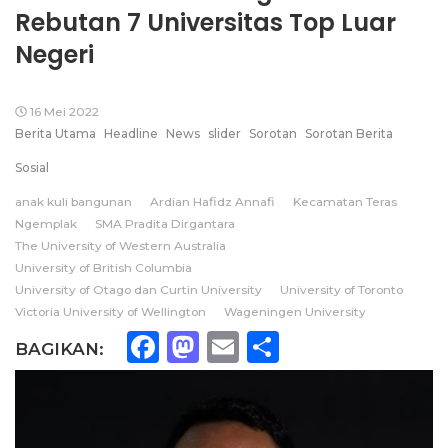
Rebutan 7 Universitas Top Luar
Negeri
16 Mei 2022
Berita Utama
Headline
News
slider
Sorotan
Sorotan Berita
Sosial
anak kuli bangunan
Ardian Hafidz Annafi
Kecamatan Teras
Ngemplak
SMA Pradita Dirgantara
The University of Western Australia
University of British Columbia
University of Otago dan Curtin University
University of Toronto
Victoria University of Wellington
Wageningen University
Facebook
Mastodon
Email
Share
BAGIKAN: