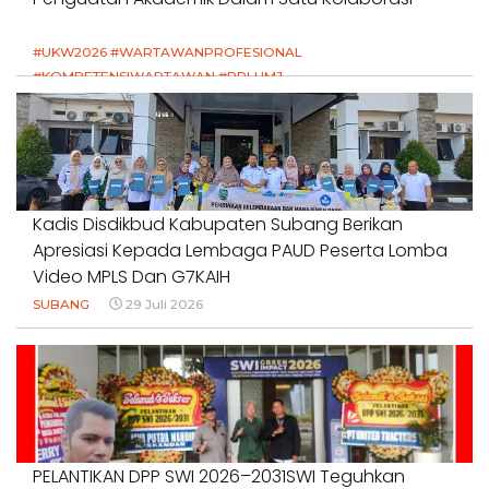
#UKW2026 #WARTAWANPROFESIONAL
#KOMPETENSIWARTAWAN #RPLUMJ
#PENDIDIKANWARTAWAN #SWINASIONAL #SWIJABAR
1 Agustus 2026
Kadis Disdikbud Kabupaten Subang Berikan
Apresiasi Kepada Lembaga PAUD Peserta Lomba
Video MPLS Dan G7KAIH
SUBANG
29 Juli 2026
PELANTIKAN DPP SWI 2026–2031SWI Teguhkan