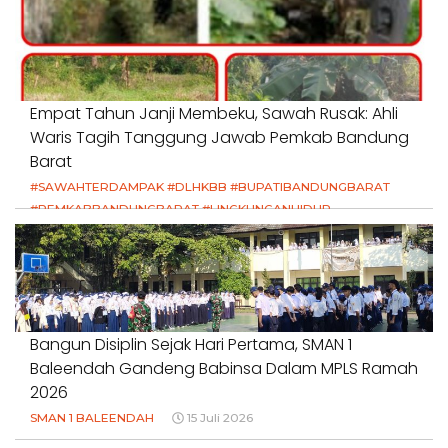
Empat Tahun Janji Membeku, Sawah Rusak: Ahli
Waris Tagih Tanggung Jawab Pemkab Bandung
Barat
#SAWAHTERDAMPAK #DLHKBB #BUPATIBANDUNGBARAT
#PEMKABBANDUNGBARAT #LINGKUNGANHIDUP
#HAKPETANI #KEADILANUNTUKPETANI
#NORMALISASISALURAN #IRIGASIRUSAK
#DUGAANPENCEMARAN #AKUNTABILITASPEMERINTAH
18 Juli 2026
Bangun Disiplin Sejak Hari Pertama, SMAN 1
Baleendah Gandeng Babinsa Dalam MPLS Ramah
2026
SMAN 1 BALEENDAH
15 Juli 2026