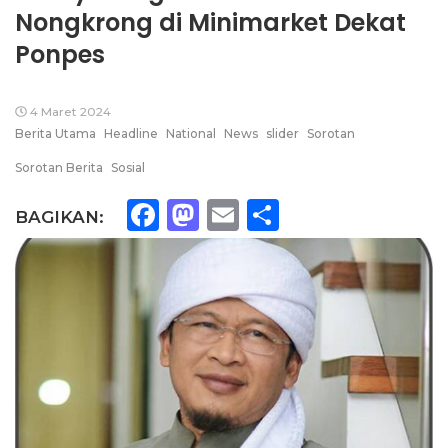
Nongkrong di Minimarket Dekat
Ponpes
4 Maret 2024
Berita Utama
Headline
National
News
slider
Sorotan
Sorotan Berita
Sosial
Facebook
Mastodon
Email
Share
BAGIKAN: