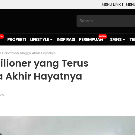
MENU LINK 1
MENU
Search
for:
PROPERTI
LIFESTYLE
INSPIRASI
PEREMPUAN
SAINS
TE
us Bersedekah hingga Akhir Hayatnya
ilioner yang Terus
 Akhir Hayatnya
ws
on
l
are