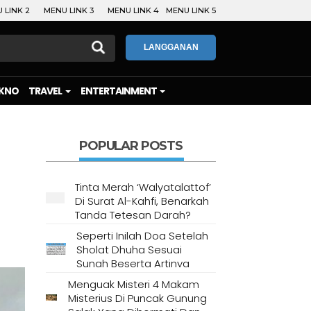
 LINK 2
MENU LINK 3
MENU LINK 4
MENU LINK 5
LANGGANAN
KNO
TRAVEL
ENTERTAINMENT
POPULAR POSTS
Tinta Merah ‘Walyatalattof’
Di Surat Al-Kahfi, Benarkah
Tanda Tetesan Darah?
Seperti Inilah Doa Setelah
Sholat Dhuha Sesuai
Sunah Beserta Artinya
Menguak Misteri 4 Makam
Misterius Di Puncak Gunung