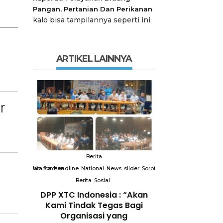
Pangan, Pertanian Dan Perikanan
kalo bisa tampilannya seperti ini
ARTIKEL LAINNYA
r
Berita
Berit
slider
Sorotan
Utama
Sorotan
Headline
National
News
slider
Sorotan
Utama
Sorotan
Headline
Nation
Berita
Sosial
Berita
So
DPP XTC
DPP XTC Indonesia : “Akan
Terkait “XTC 
 dengan
Kami Tindak Tegas Bagi
Ketua Dewan 
Peran
Organisasi yang
“Penggunaan N