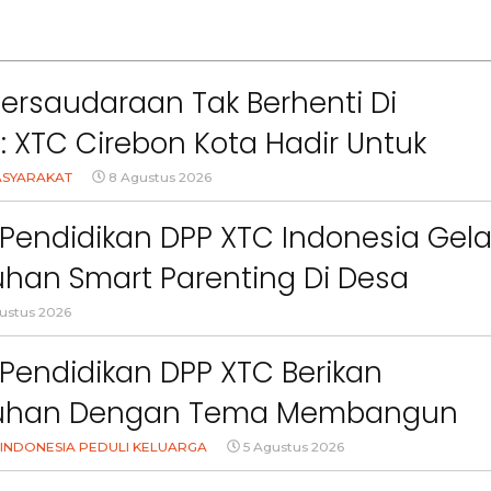
Persaudaraan Tak Berhenti Di
l: XTC Cirebon Kota Hadir Untuk
akat
ASYARAKAT
8 Agustus 2026
Pendidikan DPP XTC Indonesia Gela
han Smart Parenting Di Desa
uang KBB
ustus 2026
Berita
Berita
Pendidikan DPP XTC Berikan
Sorotan
Utama
Sorotan
Headline
National
News
Sorotan
Sorotan
Utama
Headline
National
News
Berita
Berita
Sosial
uhan Dengan Tema Membangun
6–
Empat Tahun Janji Membeku,
Bidang Pendidikan 
Orang Tua Dalam Menjaga
INDONESIA PEDULI KELUARGA
5 Agustus 2026
Sawah Rusak: Ahli Waris
Berikan Penyuluhan
i
Tagih Tanggung Jawab
Tema Membangun 