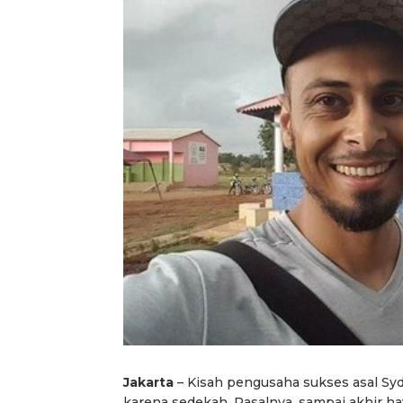
Jakarta
– Kisah pengusaha sukses asal Sydn
karena sedekah. Pasalnya, sampai akhir hay