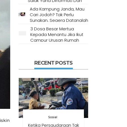
Salak Yang Dihormati Dan
Dianggap Tempat Suci Oleh
Ada Kampung Janda, Mau
Masyarakat Setempat
Cari Jodoh? Tak Perlu
Sungkan, Segera Datanglah
Ke Desa Ini
3 Dosa Besar Mertua
Kepada Menantu Jika Ikut
Campur Urusan Rumah
Tangga
RECENT POSTS
Sosial
iskin
Ketika Persaudaraan Tak