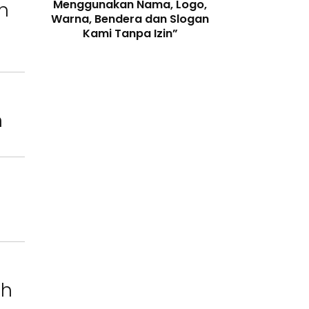
enjaga
Menggunakan Nama, Logo,
Telah Melangga
n
 Digital
Warna, Bendera dan Slogan
Perundang-
Kami Tanpa Izin”
n
ah