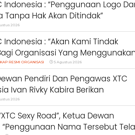
an Anak Di Era Digital
ct
Pemkab Bandung Barat
Orang Tua dalam M
C Indonesia : “Penggunaan Logo Da
Kesehatan Anak di Era
 Tanpa Hak Akan Ditindak”
ustus 2026
 Indonesia : “Akan Kami Tindak
Bagi Organisasi Yang Menggunaka
Logo, Warna, Bendera Dan Slogan
KAP RESMI ORGANISASI
5 Agustus 2026
npa Izin”
Dewan Pendiri Dan Pengawas XTC
ia Ivan Rivky Kabira Berikan
an Sikap Terkait “XTC Sexy Road”
ustus 2026
 “XTC Sexy Road”, Ketua Dewan
 : “Penggunaan Nama Tersebut Tel