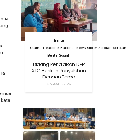
n ia
yang
Berita
a
Utama
Headline
National
News
slider
Sorotan
Sorotan
gu
Berita
Sosial
Bidang Pendidikan DPP
XTC Berikan Penyuluhan
 Ia
Dengan Tema
Membangun Peran
5 AGUSTUS 2026
Orang Tua Dalam
semua
Menjaga Kesehatan
 kata
Anak Di Era Digital