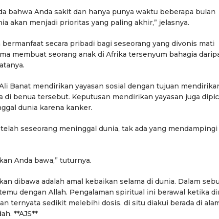
da bahwa Anda sakit dan hanya punya waktu beberapa bulan
 akan menjadi prioritas yang paling akhir,” jelasnya.
 bermanfaat secara pribadi bagi seseorang yang divonis mati
tama membuat seorang anak di Afrika tersenyum bahagia darip
atanya.
Ali Banat mendirikan yayasan sosial dengan tujuan mendirika
 di benua tersebut. Keputusan mendirikan yayasan juga dipi
ggal dunia karena kanker.
telah seseorang meninggal dunia, tak ada yang mendampingi 
kan Anda bawa,” tuturnya.
kan dibawa adalah amal kebaikan selama di dunia. Dalam seb
mu dengan Allah. Pengalaman spiritual ini berawal ketika di
ernyata sedikit melebihi dosis, di situ diakui berada di alam
h. **AJS**