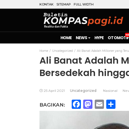
KONTAK
SITEMAP
FULL WIDTH
HOME
NEWS
HYPE
OTOMOTIF
Home
Uncategorized
Ali Banat Adalah Milioner yang Ter
Ali Banat Adalah M
Bersedekah hingga
25 April 2021
Uncategorized
Nasional
Ne
Facebook
Mastod
Emai
Sh
BAGIKAN: