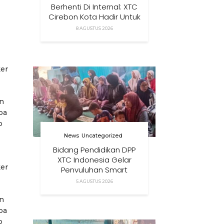
Berhenti Di Internal: XTC
Cirebon Kota Hadir Untuk
Masyarakat
8 AGUSTUS 2026
ker
an
pa
p
News
Uncategorized
Bidang Pendidikan DPP
XTC Indonesia Gelar
ker
Penyuluhan Smart
Parenting Di Desa
5 AGUSTUS 2026
Cihanjuang KBB
an
pa
p