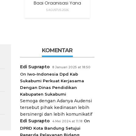
Bagi Organisasi Yang
Menggunakan Nama,
5 AGUSTUS 2026
Logo, Warna, Bendera
Dan Slogan Kami Tanpa
Izin”
KOMENTAR
Edi Suprapto
8 Januari 2025 at 18:50
On
Iwo-Indonesia Dpd Kab
Sukabumi Perkuat Kerjasama
Dengan Dinas Pendidikan
Kabupaten Sukabumi
Semoga dengan Adanya Audensi
tersebut pihak kedinasan lebih
bersinergi dan lebih komunikatif
Edi Suprapto
On
4 Mei 2024 at 11:18
DPRD Kota Bandung Setujui
Raperda Pelayanan Bidang