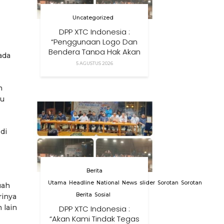
Uncategorized
DPP XTC Indonesia :
“Penggunaan Logo Dan
Bendera Tanpa Hak Akan
ada
Ditindak”
5 AGUSTUS 2026
n
cu
di
Berita
Utama
Headline
National
News
slider
Sorotan
Sorotan
uah
Berita
Sosial
rinya
 lain
DPP XTC Indonesia :
“Akan Kami Tindak Tegas