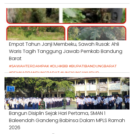
Empat Tahun Janji Membeku, Sawah Rusak: Ahli
Waris Tagih Tanggung Jawab Pemkab Bandung
Barat
#SAWAHTERDAMPAK #DLHKBB #BUPATIBANDUNGBARAT
#PEMKABBANDUNGBARAT #LINGKUNGANHIDUP
#HAKPETANI #KEADILANUNTUKPETANI
#NORMALISASISALURAN #IRIGASIRUSAK
#DUGAANPENCEMARAN #AKUNTABILITASPEMERINTAH
18 Juli 2026
Bangun Disiplin Sejak Hari Pertama, SMAN 1
Baleendah Gandeng Babinsa Dalam MPLS Ramah
2026