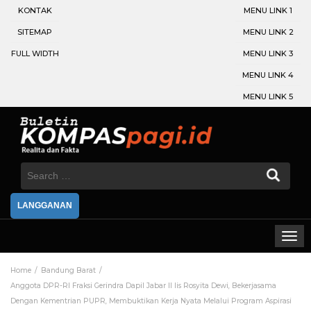
KONTAK
MENU LINK 1
SITEMAP
MENU LINK 2
FULL WIDTH
MENU LINK 3
MENU LINK 4
MENU LINK 5
Search
for:
LANGGANAN
Home
Bandung Barat
Anggota DPR-RI Fraksi Gerindra Dapil Jabar ll Iis Rosyita Dewi, Bekerjasama
Dengan Kementrian PUPR, Membuktikan Kerja Nyata Melalui Program Aspirasi