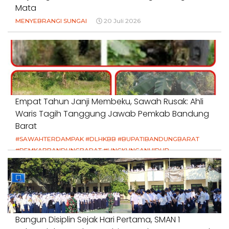
Mata
MENYEBRANGI SUNGAI
20 Juli 2026
Empat Tahun Janji Membeku, Sawah Rusak: Ahli
Waris Tagih Tanggung Jawab Pemkab Bandung
Barat
#SAWAHTERDAMPAK #DLHKBB #BUPATIBANDUNGBARAT
#PEMKABBANDUNGBARAT #LINGKUNGANHIDUP
#HAKPETANI #KEADILANUNTUKPETANI
#NORMALISASISALURAN #IRIGASIRUSAK
#DUGAANPENCEMARAN #AKUNTABILITASPEMERINTAH
18 Juli 2026
Bangun Disiplin Sejak Hari Pertama, SMAN 1