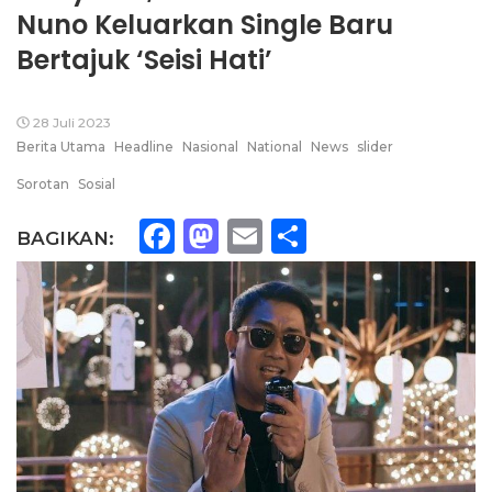
Nuno Keluarkan Single Baru
Bertajuk ‘Seisi Hati’
28 Juli 2023
Berita Utama
Headline
Nasional
National
News
slider
Sorotan
Sosial
Facebook
Mastodon
Email
Share
BAGIKAN: