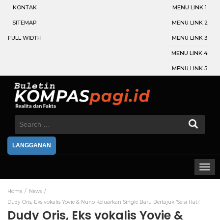
KONTAK
MENU LINK 1
SITEMAP
MENU LINK 2
FULL WIDTH
MENU LINK 3
MENU LINK 4
MENU LINK 5
Search
for:
LANGGANAN
Home
News
Dudy Oris, Eks vokalis Yovie & Nuno Keluarkan Single Baru Bertajuk ‘Seisi Hati’
Dudy Oris, Eks vokalis Yovie &