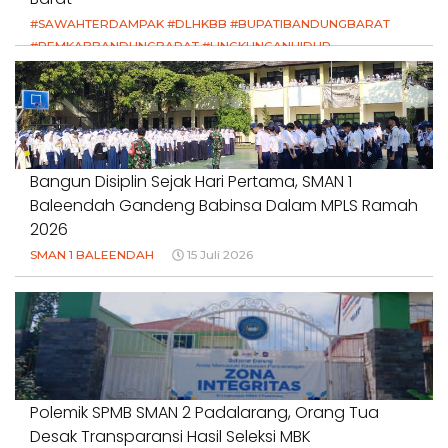
#SAWAHTERDAMPAK #DLHKBB #BUPATIBANDUNGBARAT
#PEMKABBANDUNGBARAT #LINGKUNGANHIDUP
#HAKPETANI #KEADILANUNTUKPETANI
#NORMALISASISALURAN #IRIGASIRUSAK
#DUGAANPENCEMARAN #AKUNTABILITASPEMERINTAH
18 Juli 2026
Bangun Disiplin Sejak Hari Pertama, SMAN 1
Baleendah Gandeng Babinsa Dalam MPLS Ramah
2026
SMAN 1 BALEENDAH
15 Juli 2026
Polemik SPMB SMAN 2 Padalarang, Orang Tua
Desak Transparansi Hasil Seleksi MBK