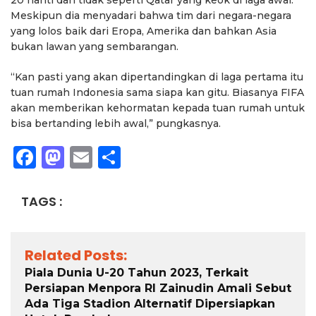
20 nanti dan tidak seperti Qatar yang keok di laga awal.
Meskipun dia menyadari bahwa tim dari negara-negara
yang lolos baik dari Eropa, Amerika dan bahkan Asia
bukan lawan yang sembarangan.
“Kan pasti yang akan dipertandingkan di laga pertama itu
tuan rumah Indonesia sama siapa kan gitu. Biasanya FIFA
akan memberikan kehormatan kepada tuan rumah untuk
bisa bertanding lebih awal,” pungkasnya.
Facebook
Mastodon
Email
Share
TAGS :
Related Posts:
Piala Dunia U-20 Tahun 2023, Terkait
Persiapan Menpora RI Zainudin Amali Sebut
Ada Tiga Stadion Alternatif Dipersiapkan