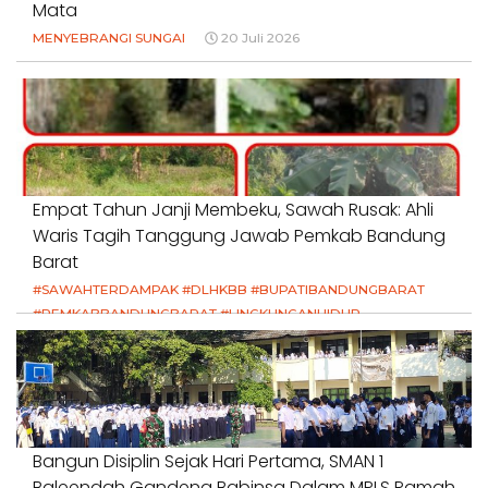
Mata
MENYEBRANGI SUNGAI
20 Juli 2026
Empat Tahun Janji Membeku, Sawah Rusak: Ahli
Waris Tagih Tanggung Jawab Pemkab Bandung
Barat
#SAWAHTERDAMPAK #DLHKBB #BUPATIBANDUNGBARAT
#PEMKABBANDUNGBARAT #LINGKUNGANHIDUP
#HAKPETANI #KEADILANUNTUKPETANI
#NORMALISASISALURAN #IRIGASIRUSAK
#DUGAANPENCEMARAN #AKUNTABILITASPEMERINTAH
18 Juli 2026
Bangun Disiplin Sejak Hari Pertama, SMAN 1
Baleendah Gandeng Babinsa Dalam MPLS Ramah