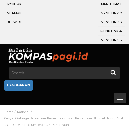
KONTAK
MENU LINK 1
SITEMAP
MENU LINK 2
FULL WIDTH
MENU LINK 3
MENU LINK 4
MENU LINK 5
Search
for:
LANGGANAN
Home
Nasional
Gebyar Olahraga Pendidikan Resmi diluncurkan Kemenpora RI untuk Jaring Atlet
Usia Dini yang Belum Tersentuh Pembinaan