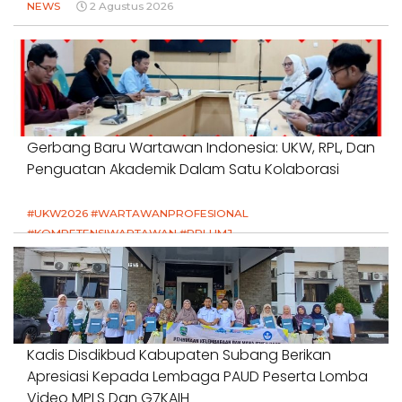
NEWS
2 Agustus 2026
Gerbang Baru Wartawan Indonesia: UKW, RPL, Dan
Penguatan Akademik Dalam Satu Kolaborasi
#UKW2026 #WARTAWANPROFESIONAL
#KOMPETENSIWARTAWAN #RPLUMJ
#PENDIDIKANWARTAWAN #SWINASIONAL #SWIJABAR
1 Agustus 2026
Kadis Disdikbud Kabupaten Subang Berikan
Apresiasi Kepada Lembaga PAUD Peserta Lomba
Video MPLS Dan G7KAIH