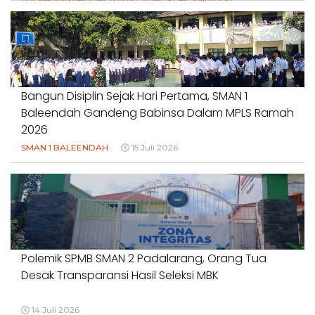
#PEMKABBANDUNGBARAT #LINGKUNGANHIDUP
#HAKPETANI #KEADILANUNTUKPETANI
#NORMALISASISALURAN #IRIGASIRUSAK
#DUGAANPENCEMARAN #AKUNTABILITASPEMERINTAH
18 Juli 2026
Bangun Disiplin Sejak Hari Pertama, SMAN 1
Baleendah Gandeng Babinsa Dalam MPLS Ramah
2026
SMAN 1 BALEENDAH
15 Juli 2026
Polemik SPMB SMAN 2 Padalarang, Orang Tua
Desak Transparansi Hasil Seleksi MBK
14 Juli 2026